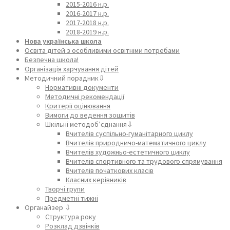
2015-2016 н.р.
2016-2017 н.р.
2017-2018 н.р.
2018-2019 н.р.
Нова українська школа
Освіта дітей з особливими освітніми потребами
Безпечна школа!
Організація харчування дітей
Методичний порадник⇩
Нормативні документи
Методичні рекомендації
Критерії оцінювання
Вимоги до ведення зошитів
Шкільні методоб’єднання⇩
Вчителів суспільно-гуманітарного циклу
Вчителів природничо-математичного циклу
Вчителів художньо-естетичного циклу
Вчителів спортивного та трудового спрямування
Вчителів початкових класів
Класних керівників
Творчі групи
Предметні тижні
Органайзер ⇩
Структура року
Розклад дзвінків