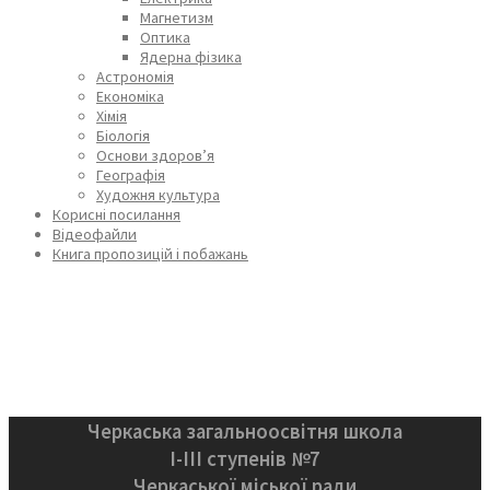
Магнетизм
Оптика
Ядерна фізика
Астрономія
Економіка
Хімія
Біологія
Основи здоров’я
Географія
Художня культура
Корисні посилання
Відеофайли
Книга пропозицій і побажань
Черкаська загальноосвітня школа
І-ІІІ ступенів №7
Черкаської міської ради