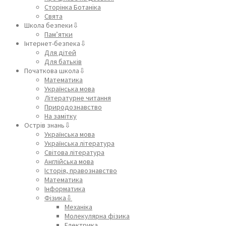
Сторінка Ботаніка
Свята
Школа безпеки⇩
Пам’ятки
Інтернет-безпека⇩
Для дітей
Для батьків
Початкова школа⇩
Математика
Українська мова
Літературне читання
Природознавство
На замітку
Острів знань⇩
Українська мова
Українська література
Світова література
Англійська мова
Історія, правознавство
Математика
Інформатика
Фізика⇩
Механіка
Молекулярна фізика
Електрика