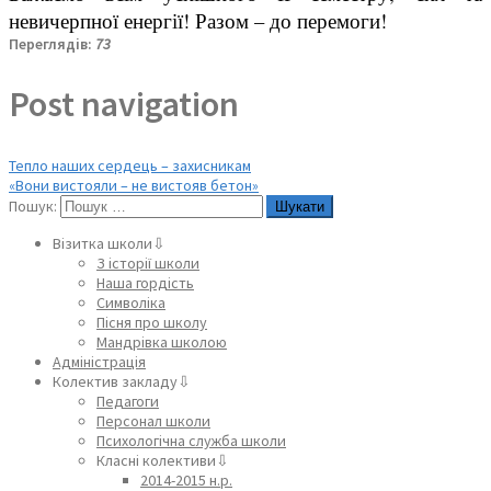
невичерпної енергії! Разом – до перемоги!
Переглядів:
73
Post navigation
Тепло наших сердець – захисникам
«Вони вистояли – не вистояв бетон»
Пошук:
Візитка школи⇩
З історії школи
Наша гордість
Символіка
Пісня про школу
Мандрівка школою
Адміністрація
Колектив закладу⇩
Педагоги
Персонал школи
Психологічна служба школи
Класні колективи⇩
2014-2015 н.р.