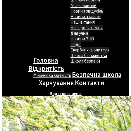
Міські новини
Новини звідусіль
Новини з класів
Наші вітання
Наші досягнення
Для учнів
Новини ЗНО
Події
Скарбничка вчителя
Школа батьківства
Головна
Школа безпеки
Відкритість
Безпечна школа
Фінансова звітність
Харчування
Контакти
Додаткове меню