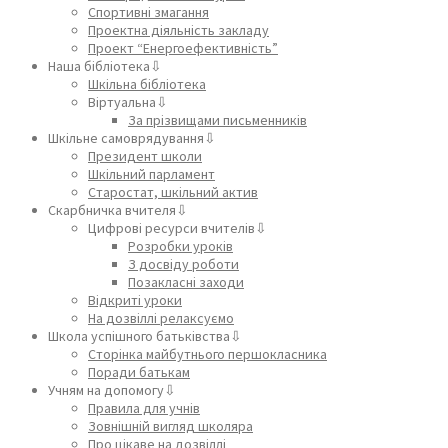
Спортивні змагання
Проектна діяльність закладу
Проект “Енергоефективність”
Наша бібліотека⇩
Шкільна бібліотека
Віртуальна⇩
За прізвищами письменників
Шкільне самоврядування⇩
Президент школи
Шкільний парламент
Старостат, шкільний актив
Скарбничка вчителя⇩
Цифрові ресурси вчителів⇩
Розробки уроків
З досвіду роботи
Позакласні заходи
Відкриті уроки
На дозвіллі релаксуємо
Школа успішного батьківства⇩
Сторінка майбутнього першокласника
Поради батькам
Учням на допомогу⇩
Правила для учнів
Зовнішній вигляд школяра
Про цікаве на дозвіллі