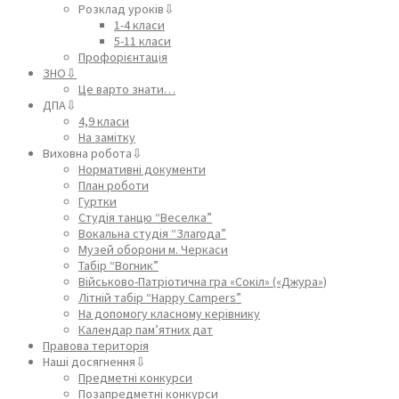
Розклад уроків⇩
1-4 класи
5-11 класи
Профорієнтація
ЗНО⇩
Це варто знати…
ДПА⇩
4,9 класи
На замітку
Виховна робота⇩
Нормативні документи
План роботи
Гуртки
Студія танцю “Веселка”
Вокальна студія “Злагода”
Музей оборони м. Черкаси
Табір “Вогник”
Військово-Патріотична гра «Сокіл» («Джура»)
Літній табір “Happy Campers”
На допомогу класному керівнику
Календар пам’ятних дат
Правова територія
Наші досягнення⇩
Предметні конкурси
Позапредметні конкурси