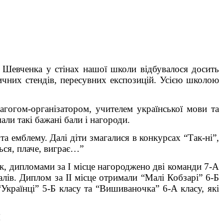
 Шевченка у стінах нашої школи відбувалося досить
тичних стендів, пересувних експозицій. Усією школою
агогом-організатором, учителем української мови та
али такі бажані бали і нагороди.
 та емблему. Далі діти змагалися в конкурсах “Так-ні”,
ься, плаче, виграє…”
ак, дипломами за І місце нагороджено дві команди 7-А
алів. Диплом за ІІ місце отримали “Малі Кобзарі” 6-Б
“Українці” 5-Б класу та “Вишиваночка” 6-А класу, які
!