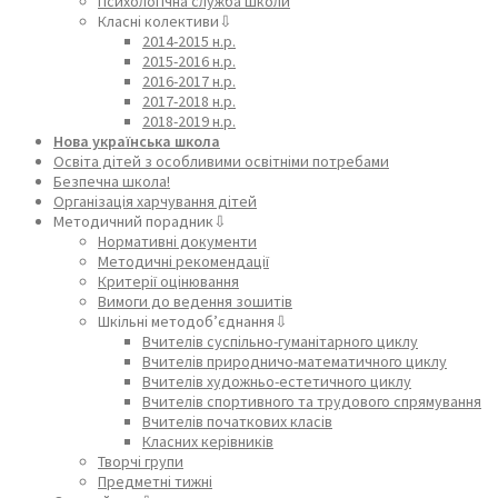
Психологічна служба школи
Класні колективи⇩
2014-2015 н.р.
2015-2016 н.р.
2016-2017 н.р.
2017-2018 н.р.
2018-2019 н.р.
Нова українська школа
Освіта дітей з особливими освітніми потребами
Безпечна школа!
Організація харчування дітей
Методичний порадник⇩
Нормативні документи
Методичні рекомендації
Критерії оцінювання
Вимоги до ведення зошитів
Шкільні методоб’єднання⇩
Вчителів суспільно-гуманітарного циклу
Вчителів природничо-математичного циклу
Вчителів художньо-естетичного циклу
Вчителів спортивного та трудового спрямування
Вчителів початкових класів
Класних керівників
Творчі групи
Предметні тижні