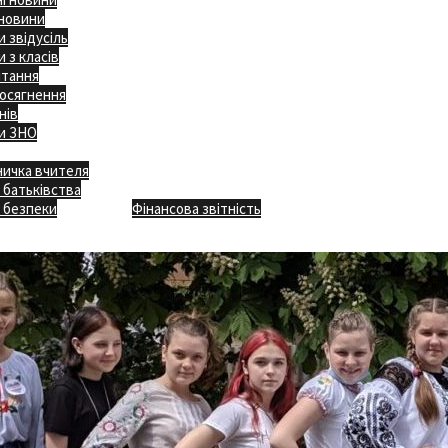
 новини
 звідусіль
 з класів
ітання
осягнення
нів
и ЗНО
ничка вчителя
Відкритість
 батьківства
Безпечна школа
Х
 безпеки
Фінансова звітність
Додаткове меню