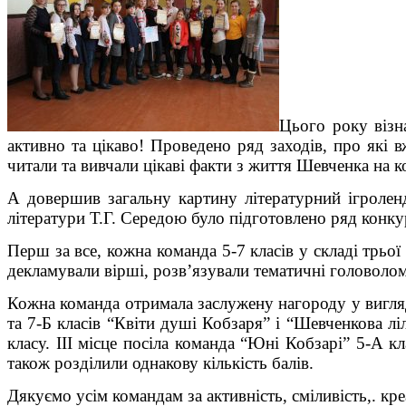
Цього року візн
активно та цікаво! Проведено ряд заходів, про які 
читали та вивчали цікаві факти з життя Шевченка на
А довершив загальну картину літературний ігроленд
літератури Т.Г. Середою було підготовлено ряд конку
Перш за все, кожна команда 5-7 класів у складі трьої 
декламували вірші, розв’язували тематичні головоло
Кожна команда отримала заслужену нагороду у вигляді
та 7-Б класів “Квіти душі Кобзаря” і “Шевченкова лі
класу. ІІІ місце посіла команда “Юні Кобзарі” 5-А к
також розділили однакову кількість балів.
Дякуємо усім командам за активність, сміливість,. кр