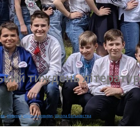
ький тиждень літерату
нів
,
Новини
,
Шкільні новини
,
Школа батьківства