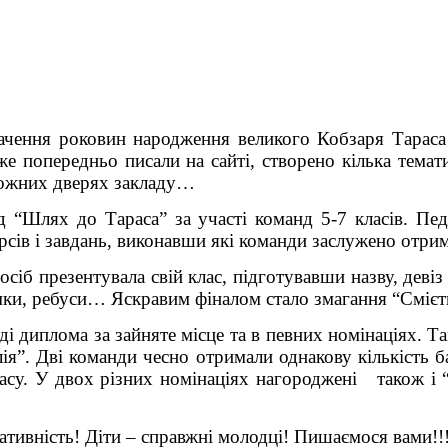
ачення роковин народження великого Кобзаря Тараса
вже попередньо писали на сайті, створено кілька тема
 кожних дверях закладу…
 “Шлях до Тараса” за участі команд 5-7 класів. Пед
рсів і завдань, виконавши які команди заслужено отрим
осіб презентувала свій клас, підготувавши назву, девіз
мки, ребуси… Яскравим фіналом стало змагання “Смієт
 диплома за зайняте місце та в певних номінаціях. Т
лія”. Дві команди чесно отримали однакову кількість б
ласу. У двох різних номінаціях нагороджені також і 
еативність! Діти – справжні молодці! Пишаємося вами!!