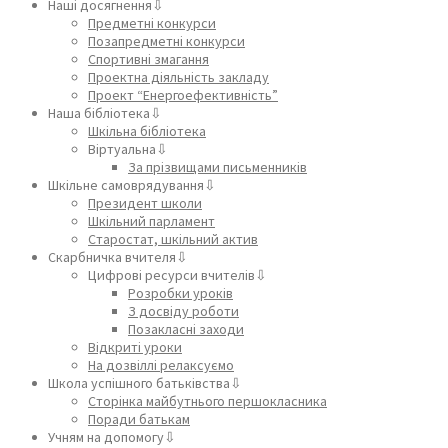
Наші досягнення⇩
Предметні конкурси
Позапредметні конкурси
Спортивні змагання
Проектна діяльність закладу
Проект “Енергоефективність”
Наша бібліотека⇩
Шкільна бібліотека
Віртуальна⇩
За прізвищами письменників
Шкільне самоврядування⇩
Президент школи
Шкільний парламент
Старостат, шкільний актив
Скарбничка вчителя⇩
Цифрові ресурси вчителів⇩
Розробки уроків
З досвіду роботи
Позакласні заходи
Відкриті уроки
На дозвіллі релаксуємо
Школа успішного батьківства⇩
Сторінка майбутнього першокласника
Поради батькам
Учням на допомогу⇩