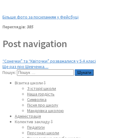
Більше фото за посиланням у Фейсбуці
Переглядів:
385
Post navigation
“Сонечки” та “Квіточки” розважалися у 5-А класі
Ще раз про Шевченка…
Пошук:
Візитка школи⇩
З історії школи
Наша гордість
Символіка
Пісня про школу
Мандрівка школою
Адміністрація
Колектив закладу⇩
Педагоги
Персонал школи