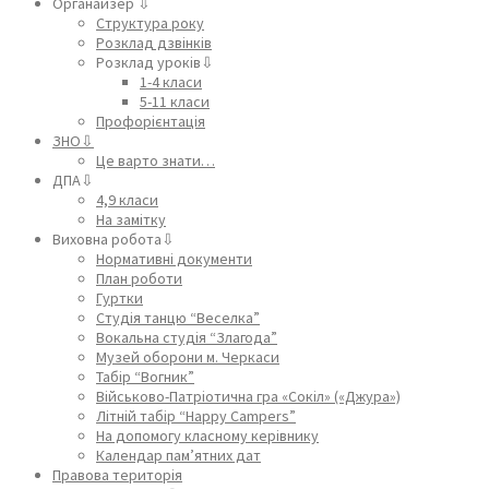
Органайзер ⇩
Структура року
Розклад дзвінків
Розклад уроків⇩
1-4 класи
5-11 класи
Профорієнтація
ЗНО⇩
Це варто знати…
ДПА⇩
4,9 класи
На замітку
Виховна робота⇩
Нормативні документи
План роботи
Гуртки
Студія танцю “Веселка”
Вокальна студія “Злагода”
Музей оборони м. Черкаси
Табір “Вогник”
Військово-Патріотична гра «Сокіл» («Джура»)
Літній табір “Happy Campers”
На допомогу класному керівнику
Календар пам’ятних дат
Правова територія