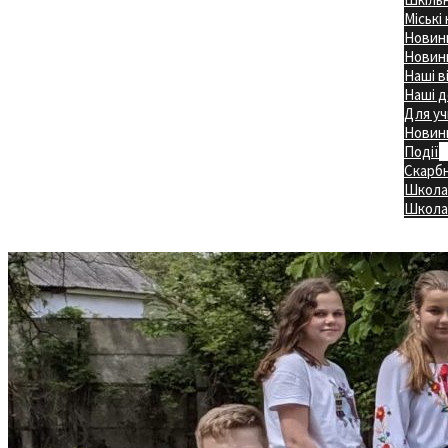
Міські
Новини
Новини
Наші в
Наші д
Для уч
Новин
Події
Скарб
Школа
Головна
Школа