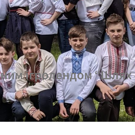
рним ігролендом “Шлях