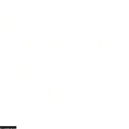
вини
і новини