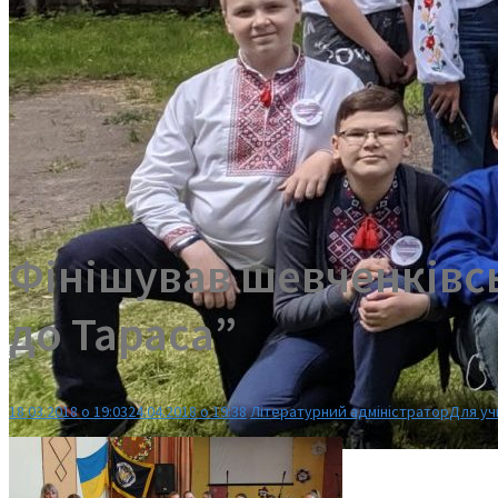
Фінішував шевченківс
до Тараса”
18.03.2018 о 19:03
24.04.2018 о 19:38
Літературний адміністратор
Для уч