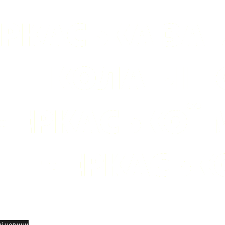
вини
і новини