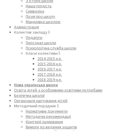
З історії школи
Наша гордість
Символіка
Пісня про школу
Мандрівка школою
Адміністрація
Колектив закладу⇩
Педагоги
Персонал школи
Психологічна служба школи
Класні колективи⇩
2014-2015 н.р.
2015-2016 н.р.
2016-2017 н.р.
2017-2018 н.р.
2018-2019 н.р.
Нова українська школа
Освіта дітей з особливими освітніми потребами
Безпечна школа!
Організація харчування дітей
Методичний порадник⇩
Нормативні документи
Методичні рекомендації
Критерії оцінювання
Вимоги до ведення зошитів