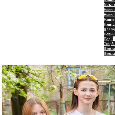
Міські
Новини
Новини
Наші в
Наші д
Для уч
Новин
Події
Скарб
Школа
Головна
Школа