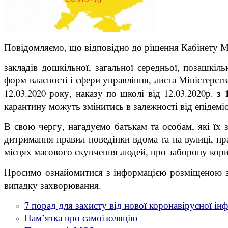
Повідомляємо, що відповідно до рішення Кабінету Мін
закладів дошкільної, загальної середньої, позашкіль
форм власності і сфери управління, листа Міністерств
з 
12.03.2020 року, наказу по школі від 12.03.2020р.
карантину можуть змінитись в залежності від епідеміол
В свою чергу, нагадуємо батькам та особам, які їх
дитримання правил поведінки вдома та на вулиці, п
місцях масового скупчення людей, про заборону кор
Просимо ознайомитися з інформацією розміщеною 
випадку захворювання.
7 порад для захисту від нової коронавірусної інф
Пам’ятка про самоізоляцію