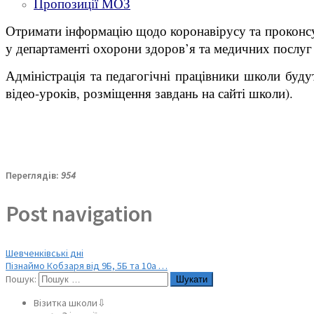
Пропозиції МОЗ
Отримати інформацію щодо коронавірусу та проконсульт
у департаменті охорони здоров’я та медичних послуг 
Адміністрація та педагогічні працівники школи буд
відео-уроків, розміщення завдань на сайті школи).
Переглядів:
954
Post navigation
Шевченківські дні
Пізнаймо Кобзаря від 9Б, 5Б та 10а …
Пошук:
Візитка школи⇩