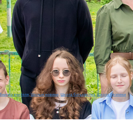
бничка вчителя
,
Шкільні новини
,
Школа батьківства
,
Школа безпеки