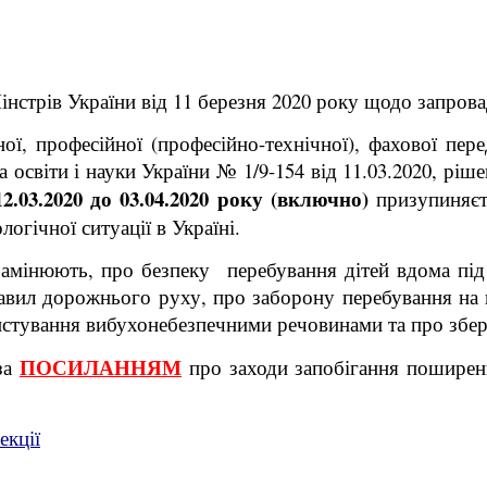
стрів України від 11 березня 2020 року щодо запровад
ної, професійної (професійно-технічної), фахової пе
а освіти і науки України № 1/9-154 від 11.03.2020, ріш
12.03.2020 до 03.04.2020 року (включно)
призупиняєть
огічної ситуації в Україні.
 замінюють, про безпеку перебування дітей вдома пі
равил дорожнього руху, про заборону перебування на 
истування вибухонебезпечними речовинами та про збер
ПОСИЛАННЯМ
за
про заходи запобігання поширенн
екції