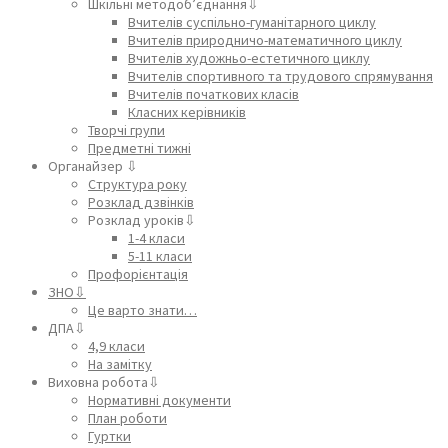
Шкільні методоб’єднання⇩
Вчителів суспільно-гуманітарного циклу
Вчителів природничо-математичного циклу
Вчителів художньо-естетичного циклу
Вчителів спортивного та трудового спрямування
Вчителів початкових класів
Класних керівників
Творчі групи
Предметні тижні
Органайзер ⇩
Структура року
Розклад дзвінків
Розклад уроків⇩
1-4 класи
5-11 класи
Профорієнтація
ЗНО⇩
Це варто знати…
ДПА⇩
4,9 класи
На замітку
Виховна робота⇩
Нормативні документи
План роботи
Гуртки