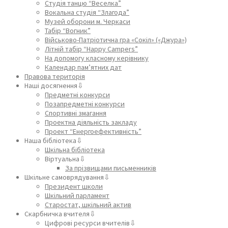
Студія танцю “Веселка”
Вокальна студія “Злагода”
Музей оборони м. Черкаси
Табір “Вогник”
Військово-Патріотична гра «Сокіл» («Джура»)
Літній табір “Happy Campers”
На допомогу класному керівнику
Календар пам’ятних дат
Правова територія
Наші досягнення⇩
Предметні конкурси
Позапредметні конкурси
Спортивні змагання
Проектна діяльність закладу
Проект “Енергоефективність”
Наша бібліотека⇩
Шкільна бібліотека
Віртуальна⇩
За прізвищами письменників
Шкільне самоврядування⇩
Президент школи
Шкільний парламент
Старостат, шкільний актив
Скарбничка вчителя⇩
Цифрові ресурси вчителів⇩