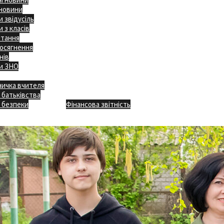
 новини
 звідусіль
 з класів
ітання
осягнення
нів
и ЗНО
ничка вчителя
Відкритість
 батьківства
Безпечна школа
Х
 безпеки
Фінансова звітність
Додаткове меню