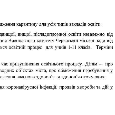
ження карантину для усіх типів закладів освіти:
редвищої, вищої, післядипломної освіти незалежно від
ення Виконавчого комітету Черкаської міської ради від
ся освітній процес для учнів 1-11 класів. Терміни
д час призупинення освітнього процесу. Дітям – про
водних об’єктах міста, про обмеження перебування у
еження власного здоров’я та здоров’я оточуючих.
я коронавірусної інфекції, проявів хвороби та дій у