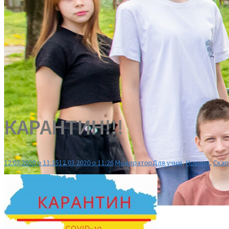
КАРАНТИН!!!
12.03.2020 о 11:25
12.03.2020 о 11:26
Модератор
Для учнів
,
Новини
,
Скар