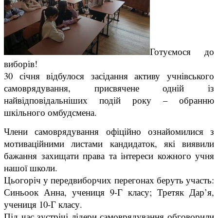
Готуємося до
виборів!
30 січня відбулося засідання активу учнівського
самоврядування, присвячене одній із
найвідповідальніших подій року – обранню
шкільного омбудсмена.
Члени самоврядування офіційно ознайомилися з
мотиваційними листами кандидаток, які виявили
бажання захищати права та інтереси кожного учня
нашої школи.
Цьогоріч у передвиборчих перегонах беруть участь:
Синьоок Анна, учениця 9-Г класу; Третяк Дар’я,
учениця 10-Г класу.
Під час зустрічі лідери самоврядування обговорили