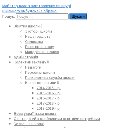
Майстер-клас з виготовлення хачапурі
Шкільного омбудсмана обрано!
Пошук:
Візитка школи⇩
З історії школи
Наша гордість
Символіка
Пісня про школу
Мандрівка школою
Адміністрація
Колектив закладу⇩
Педагоги
Персонал школи
Психологічна служба школи
Класні колективи⇩
2014-2015 н.р.
2015-2016 н.р.
2016-2017 н.р.
2017-2018 н.р.
2018-2019 н.р.
Нова українська школа
Освіта дітей з особливими освітніми потребами
Безпечна школа!