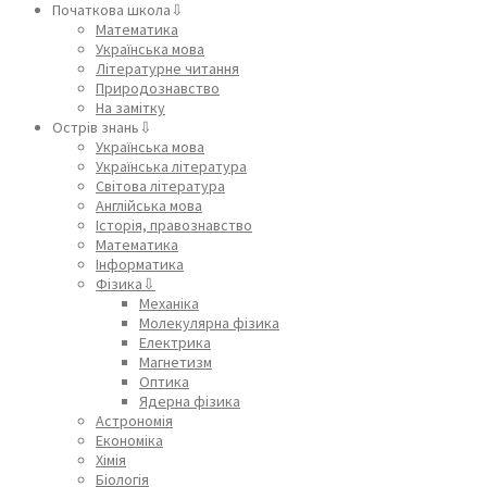
Початкова школа⇩
Математика
Українська мова
Літературне читання
Природознавство
На замітку
Острів знань⇩
Українська мова
Українська література
Світова література
Англійська мова
Історія, правознавство
Математика
Інформатика
Фізика⇩
Механіка
Молекулярна фізика
Електрика
Магнетизм
Оптика
Ядерна фізика
Астрономія
Економіка
Хімія
Біологія