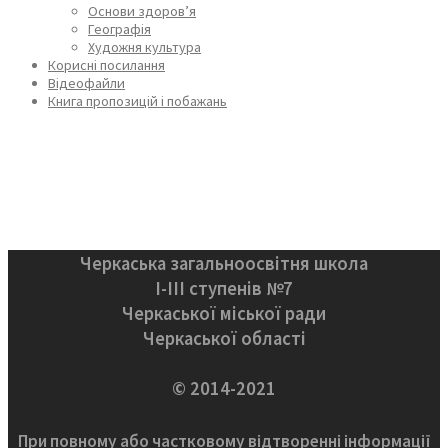
Основи здоров’я
Географія
Художня культура
Корисні посилання
Відеофайли
Книга пропозицій і побажань
Черкаська загальноосвітня школа
І-ІІІ ступенів №7
Черкаської міської ради
Черкаської області
© 2014-2021
При повному або частковому відтворенні інформації