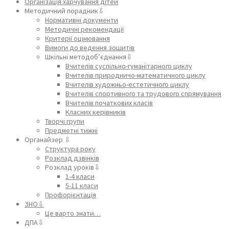
Організація харчування дітей
Методичний порадник⇩
Нормативні документи
Методичні рекомендації
Критерії оцінювання
Вимоги до ведення зошитів
Шкільні методоб’єднання⇩
Вчителів суспільно-гуманітарного циклу
Вчителів природничо-математичного циклу
Вчителів художньо-естетичного циклу
Вчителів спортивного та трудового спрямування
Вчителів початкових класів
Класних керівників
Творчі групи
Предметні тижні
Органайзер ⇩
Структура року
Розклад дзвінків
Розклад уроків⇩
1-4 класи
5-11 класи
Профорієнтація
ЗНО⇩
Це варто знати…
ДПА⇩