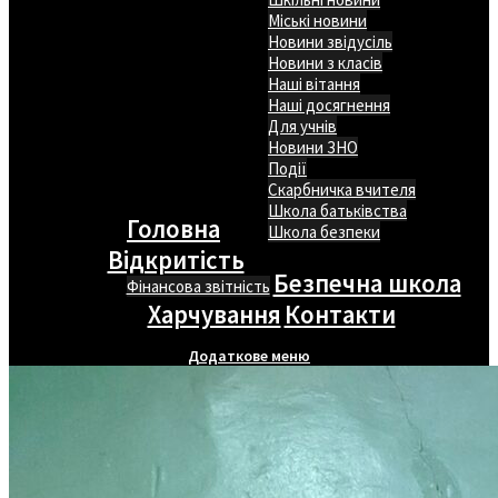
Міські новини
Новини звідусіль
Новини з класів
Наші вітання
Наші досягнення
Для учнів
Новини ЗНО
Події
Скарбничка вчителя
Школа батьківства
Головна
Школа безпеки
Відкритість
Безпечна школа
Фінансова звітність
Харчування
Контакти
Додаткове меню