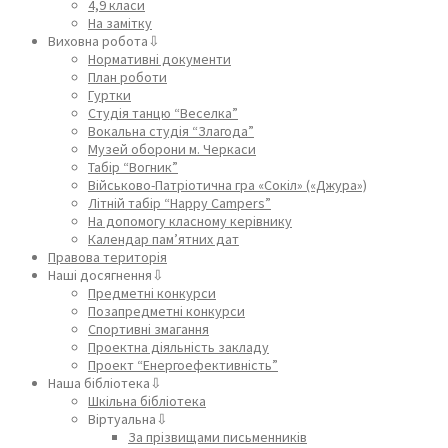
4,9 класи
На замітку
Виховна робота⇩
Нормативні документи
План роботи
Гуртки
Студія танцю “Веселка”
Вокальна студія “Злагода”
Музей оборони м. Черкаси
Табір “Вогник”
Військово-Патріотична гра «Сокіл» («Джура»)
Літній табір “Happy Campers”
На допомогу класному керівнику
Календар пам’ятних дат
Правова територія
Наші досягнення⇩
Предметні конкурси
Позапредметні конкурси
Спортивні змагання
Проектна діяльність закладу
Проект “Енергоефективність”
Наша бібліотека⇩
Шкільна бібліотека
Віртуальна⇩
За прізвищами письменників