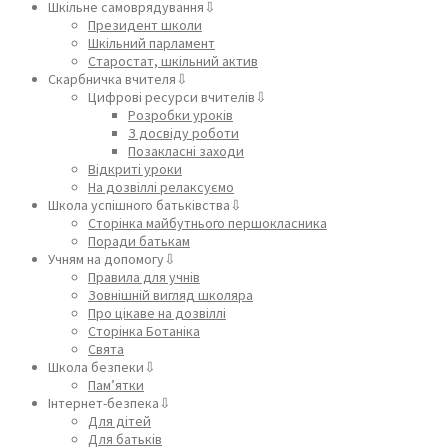
Шкільне самоврядування⇩
Президент школи
Шкільний парламент
Старостат, шкільний актив
Скарбничка вчителя⇩
Цифрові ресурси вчителів⇩
Розробки уроків
З досвіду роботи
Позакласні заходи
Відкриті уроки
На дозвіллі релаксуємо
Школа успішного батьківства⇩
Сторінка майбутнього першокласника
Поради батькам
Учням на допомогу⇩
Правила для учнів
Зовнішній вигляд школяра
Про цікаве на дозвіллі
Сторінка Ботаніка
Свята
Школа безпеки⇩
Пам’ятки
Інтернет-безпека⇩
Для дітей
Для батьків