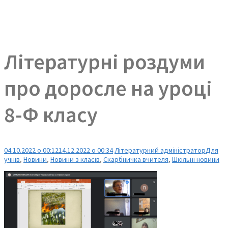
Літературні роздуми
про доросле на уроці
8-Ф класу
04.10.2022 о 00:12
14.12.2022 о 00:34
Літературний адміністратор
Для
учнів
,
Новини
,
Новини з класів
,
Скарбничка вчителя
,
Шкільні новини