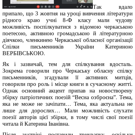
Так вдало
припало, що 3 жовтня на уроці вивчення літератури
рідного краю учні 8-Ф класу мали чудову
можливість поспілкуватися з відомою черкаською
поетесою, активною громадською й літературною
діячкою, членкинею Черкаської обласної організації
Спілки письменників України Катериною
ВЕРБІВСЬКОЮ.
Як і зазвичай, тем для спілкування вдосталь.
Зокрема говорили про Черкаську обласну спілку
письменників, згадували її активних митців,
говорили про роль і місце книги в сучасному житті.
Однак основний акцент припав на новостворену
збірку патріотичних поезій “Весна озброєна”. Тема,
яка не може не зачіпати… Тема, яка актуальна не
лише для дорослих… Мали можливість слухати
поезії авторів цієї збірки, в тому числі свої поезії
читала й Катерина Іванівна.
Після зустрічі поставили трикрапку, оскільки