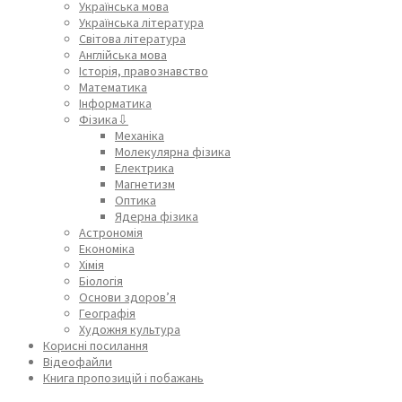
Українська мова
Українська література
Світова література
Англійська мова
Історія, правознавство
Математика
Інформатика
Фізика⇩
Механіка
Молекулярна фізика
Електрика
Магнетизм
Оптика
Ядерна фізика
Астрономія
Економіка
Хімія
Біологія
Основи здоров’я
Географія
Художня культура
Корисні посилання
Відеофайли
Книга пропозицій і побажань