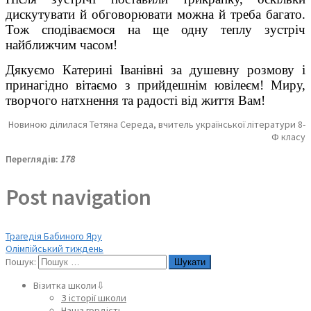
дискутувати й обговорювати можна й треба багато.
Тож сподіваємося на ще одну теплу зустріч
найближчим часом!
Дякуємо Катерині Іванівні за душевну розмову і
принагідно вітаємо з прийдешнім ювілеєм! Миру,
творчого натхнення та радості від життя Вам!
Новиною ділилася Тетяна Середа, вчитель української літератури 8-
Ф класу
Переглядів:
178
Post navigation
Трагедія Бабиного Яру
Олімпійський тиждень
Пошук:
Візитка школи⇩
З історії школи
Наша гордість