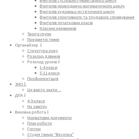
Вчителів суспільно-гуманітарного циклу
Вчителів природничо-математичного циклу
Вчителів художньо-естетичного циклу
Вчителів спортивного та трудового спрямування
Вчителів початкових класів
Класних керівників
Творчі групи
Предметні тижні
Органайзер ⇩
Структура року
Розклад дзвінків
Розклад уроків⇩
1-4 класи
5-11 класи
Профорієнтація
ЗНО⇩
Це варто знати…
ДПА⇩
4,9 класи
На замітку
Виховна робота⇩
Нормативні документи
План роботи
Гуртки
Студія танцю “Веселка”