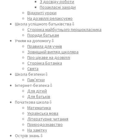
З досвіду роботи
Позакласні заходи
Відкриті уроки
На дозвіллі релаксуємо
Школа успішного батьківства⇩
Сторінка майбутнього першокласника
Поради батькам
Учням на допомогу⇩
Правила для учнів
Зовнішній вигляд школяра
Про цікаве на дозвіллі
Сторінка Ботаніка
Свята
Школа безпеки⇩
Пам’ятки
Інтернет-безпека⇩
Для дітей
Для батьків
Початкова школа⇩
Математика
Українська мова
Літературне читання
Природознавство
На замітку
Острів знань⇩