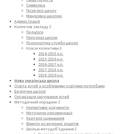
Символіка
Пісня про школу
Мандрівка школою
Адміністрація
Колектив закладу⇩
Педагоги
Персонал школи
Психологічна служба школи
Класні колективи⇩
2014-2015 н.р.
2015-2016 н.р.
2016-2017 н.р.
2017-2018 н.р.
2018-2019 н.р.
Нова українська школа
Освіта дітей з особливими освітніми потребами
Безпечна школа!
Організація харчування дітей
Методичний порадник⇩
Нормативні документи
Методичні рекомендації
Критерії оцінювання
Вимоги до ведення зошитів
Шкільні методоб’єднання⇩