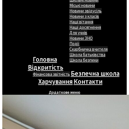
Міські новини
Новини звідусіль
Новини з класів
Наші вітання
Наші досягнення
Для учнів
Новини ЗНО
Події
Скарбничка вчителя
Школа батьківства
Головна
Школа безпеки
Відкритість
Безпечна школа
Фінансова звітність
Харчування
Контакти
Додаткове меню