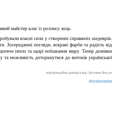
ивий майстер-клас із розпису яєць.
робували власні сили у створенні справжніх шедеврів.
я. Зосереджені погляди, яскраві фарби та радість від
 дитяче тепло та щирі побажання миру. Тепер домівки
 та можливість доторкнутися до витоків української
Інформаційна довідка від Світлани Фесун
Фотоподорож