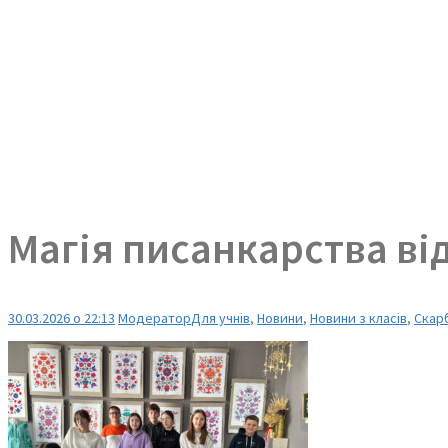
Магія писанкарства від
30.03.2026 о 22:13
Модератор
Для учнів
,
Новини
,
Новини з класів
,
Скар