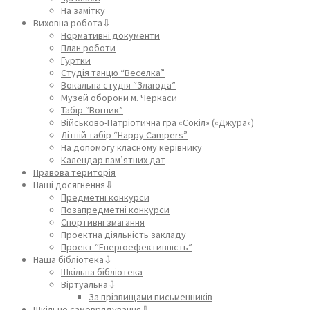
На замітку
Виховна робота⇩
Нормативні документи
План роботи
Гуртки
Студія танцю “Веселка”
Вокальна студія “Злагода”
Музей оборони м. Черкаси
Табір “Вогник”
Військово-Патріотична гра «Сокіл» («Джура»)
Літній табір “Happy Campers”
На допомогу класному керівнику
Календар пам’ятних дат
Правова територія
Наші досягнення⇩
Предметні конкурси
Позапредметні конкурси
Спортивні змагання
Проектна діяльність закладу
Проект “Енергоефективність”
Наша бібліотека⇩
Шкільна бібліотека
Віртуальна⇩
За прізвищами письменників
Шкільне самоврядування⇩