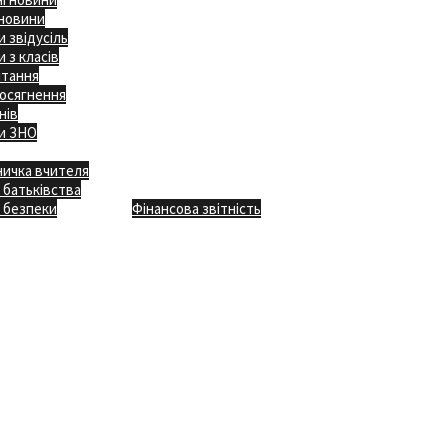
 новини
 звідусіль
 з класів
ітання
осягнення
нів
и ЗНО
ничка вчителя
Відкритість
 батьківства
Безпечна школа
Х
 безпеки
Фінансова звітність
Додаткове меню