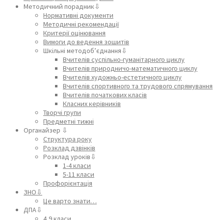
Методичний порадник⇩
Нормативні документи
Методичні рекомендації
Критерії оцінювання
Вимоги до ведення зошитів
Шкільні методоб’єднання⇩
Вчителів суспільно-гуманітарного циклу
Вчителів природничо-математичного циклу
Вчителів художньо-естетичного циклу
Вчителів спортивного та трудового спрямування
Вчителів початкових класів
Класних керівників
Творчі групи
Предметні тижні
Органайзер ⇩
Структура року
Розклад дзвінків
Розклад уроків⇩
1-4 класи
5-11 класи
Профорієнтація
ЗНО⇩
Це варто знати…
ДПА⇩
4,9 класи