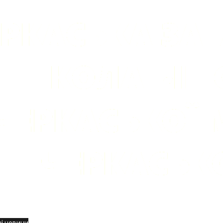
вини
і новини