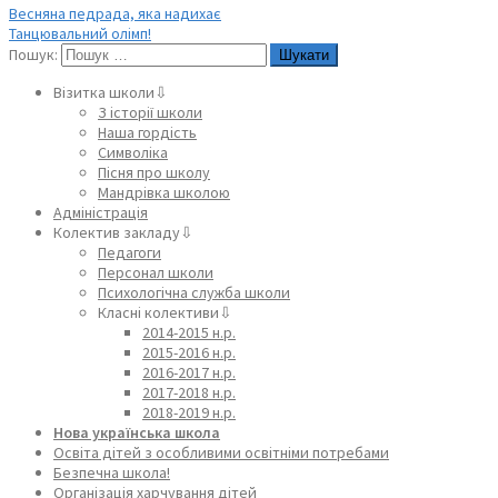
Весняна педрада, яка надихає
Танцювальний олімп!
Пошук:
Візитка школи⇩
З історії школи
Наша гордість
Символіка
Пісня про школу
Мандрівка школою
Адміністрація
Колектив закладу⇩
Педагоги
Персонал школи
Психологічна служба школи
Класні колективи⇩
2014-2015 н.р.
2015-2016 н.р.
2016-2017 н.р.
2017-2018 н.р.
2018-2019 н.р.
Нова українська школа
Освіта дітей з особливими освітніми потребами
Безпечна школа!
Організація харчування дітей