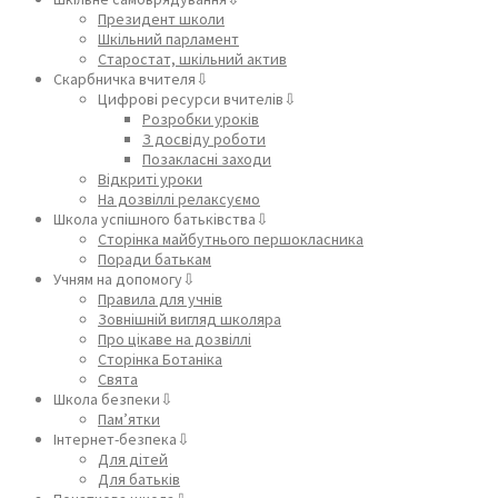
Президент школи
Шкільний парламент
Старостат, шкільний актив
Скарбничка вчителя⇩
Цифрові ресурси вчителів⇩
Розробки уроків
З досвіду роботи
Позакласні заходи
Відкриті уроки
На дозвіллі релаксуємо
Школа успішного батьківства⇩
Сторінка майбутнього першокласника
Поради батькам
Учням на допомогу⇩
Правила для учнів
Зовнішній вигляд школяра
Про цікаве на дозвіллі
Сторінка Ботаніка
Свята
Школа безпеки⇩
Пам’ятки
Інтернет-безпека⇩
Для дітей
Для батьків