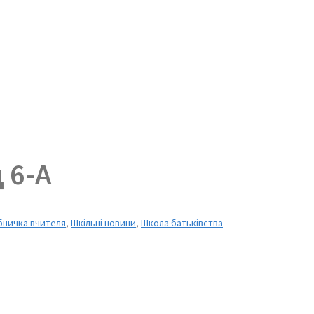
 6-А
бничка вчителя
,
Шкільні новини
,
Школа батьківства