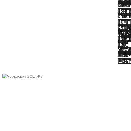
Міські
Новини
Новини
Наші в
Наші д
Для уч
Новин
Події
Скарб
Школа
Головна
Школа