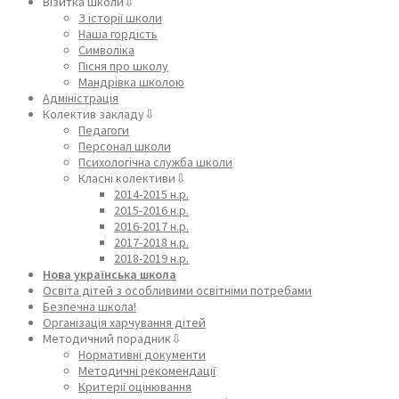
Візитка школи⇩
З історії школи
Наша гордість
Символіка
Пісня про школу
Мандрівка школою
Адміністрація
Колектив закладу⇩
Педагоги
Персонал школи
Психологічна служба школи
Класні колективи⇩
2014-2015 н.р.
2015-2016 н.р.
2016-2017 н.р.
2017-2018 н.р.
2018-2019 н.р.
Нова українська школа
Освіта дітей з особливими освітніми потребами
Безпечна школа!
Організація харчування дітей
Методичний порадник⇩
Нормативні документи
Методичні рекомендації
Критерії оцінювання