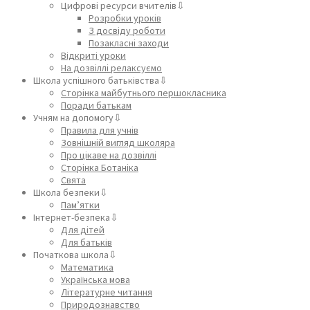
Цифрові ресурси вчителів⇩
Розробки уроків
З досвіду роботи
Позакласні заходи
Відкриті уроки
На дозвіллі релаксуємо
Школа успішного батьківства⇩
Сторінка майбутнього першокласника
Поради батькам
Учням на допомогу⇩
Правила для учнів
Зовнішній вигляд школяра
Про цікаве на дозвіллі
Сторінка Ботаніка
Свята
Школа безпеки⇩
Пам’ятки
Інтернет-безпека⇩
Для дітей
Для батьків
Початкова школа⇩
Математика
Українська мова
Літературне читання
Природознавство