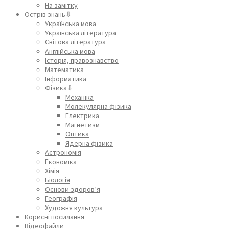
На замітку
Острів знань⇩
Українська мова
Українська література
Світова література
Англійська мова
Історія, правознавство
Математика
Інформатика
Фізика⇩
Механіка
Молекулярна фізика
Електрика
Магнетизм
Оптика
Ядерна фізика
Астрономія
Економіка
Хімія
Біологія
Основи здоров’я
Географія
Художня культура
Корисні посилання
Відеофайли