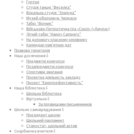
Гуртки
Студія танцю “Веселка”
Вокальна студія “Злагода”
Музей оборони м. Черкаси
Табір “Вогник”
Військово-Патріотична гра «Сокіл» («Джура»)
Літній табір “Happy Campers”
На допомогу класному керівнику
Календар пам’ятних дат
Правова територія
Наші досягнення⇩
Предметні конкурси
Позапредметні конкурси
Спортивні змагання
Проектна діяльність закладу
Проект “Енергоефективність”
Наша бібліотека⇩
Шкільна бібліотека
Віртуальна⇩
За прізвищами письменників
Шкільне самоврядування⇩
Президент школи
Шкільний парламент
Старостат, шкільний актив
Скарбничка вчителя⇩