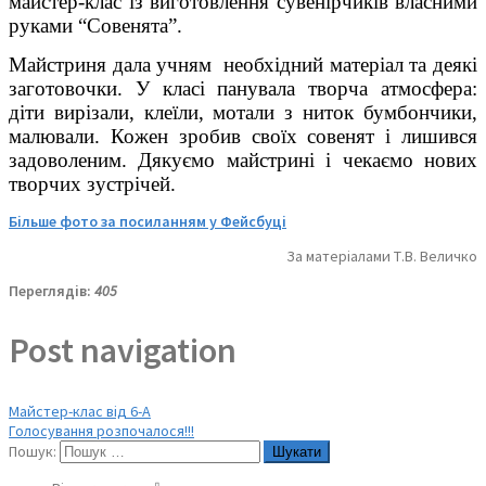
майстер-клас із виготовлення сувенірчиків власними
руками “Совенята”.
Майстриня дала учням необхідний матеріал та деякі
заготовочки. У класі панувала творча атмосфера:
діти вирізали, клеїли, мотали з ниток бумбончики,
малювали. Кожен зробив своїх совенят і лишився
задоволеним. Дякуємо майстрині і чекаємо нових
творчих зустрічей.
Більше фото за посиланням у Фейсбуці
За матеріалами Т.В. Величко
Переглядів:
405
Post navigation
Майстер-клас від 6-А
Голосування розпочалося!!!
Пошук: