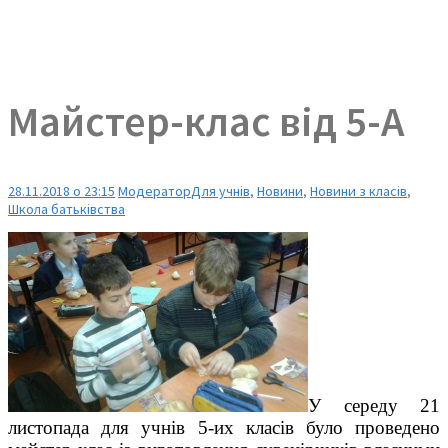
Майстер-клас від 5-А
28.11.2018 о 23:15
Модератор
Для учнів
,
Новини
,
Новини з класів
,
Школа батьківства
У середу 21
листопада для учнів 5-их класів було проведено