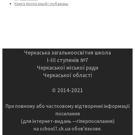
Книга пропозицій і побажань
Черкаська загальноосвітня школа
І-ІІІ ступенів №7
Черкаської міської ради
Черкаської області
© 2014-2021
При повному або частковому відтворенні інформації
посилання
(для інтернет-видань —гіперпосилання)
на school7.ck.ua обов'язкове.