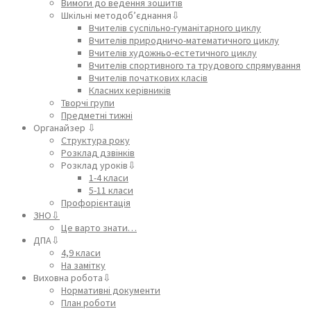
Вимоги до ведення зошитів
Шкільні методоб’єднання⇩
Вчителів суспільно-гуманітарного циклу
Вчителів природничо-математичного циклу
Вчителів художньо-естетичного циклу
Вчителів спортивного та трудового спрямування
Вчителів початкових класів
Класних керівників
Творчі групи
Предметні тижні
Органайзер ⇩
Структура року
Розклад дзвінків
Розклад уроків⇩
1-4 класи
5-11 класи
Профорієнтація
ЗНО⇩
Це варто знати…
ДПА⇩
4,9 класи
На замітку
Виховна робота⇩
Нормативні документи
План роботи