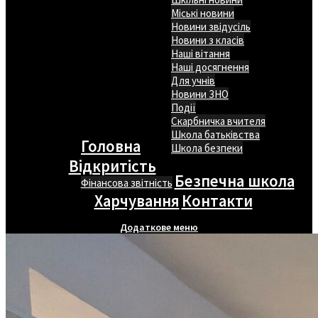
Міські новини
Новини звідусіль
Новини з класів
Наші вітання
Наші досягнення
Для учнів
Новини ЗНО
Події
Скарбничка вчителя
Школа батьківства
Головна
Школа безпеки
Відкритість
Безпечна школа
Фінансова звітність
Харчування
Контакти
Додаткове меню