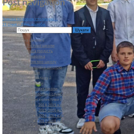
Post navigation
Зимова подорож столицею…
15 січня – День жалоби.
Пошук:
Візитка школи⇩
З історії школи
Наша гордість
Символіка
Пісня про школу
Мандрівка школою
Адміністрація
Колектив закладу⇩
Педагоги
Персонал школи
Психологічна служба школи
Класні колективи⇩
2014-2015 н.р.
2015-2016 н.р.
2016-2017 н.р.
2017-2018 н.р.
2018-2019 н.р.
Нова українська школа