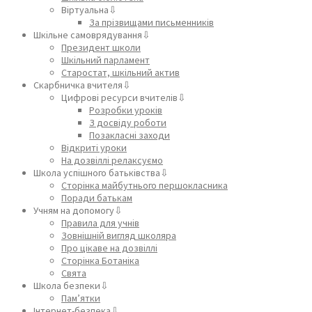
Віртуальна⇩
За прізвищами письменників
Шкільне самоврядування⇩
Президент школи
Шкільний парламент
Старостат, шкільний актив
Скарбничка вчителя⇩
Цифрові ресурси вчителів⇩
Розробки уроків
З досвіду роботи
Позакласні заходи
Відкриті уроки
На дозвіллі релаксуємо
Школа успішного батьківства⇩
Сторінка майбутнього першокласника
Поради батькам
Учням на допомогу⇩
Правила для учнів
Зовнішній вигляд школяра
Про цікаве на дозвіллі
Сторінка Ботаніка
Свята
Школа безпеки⇩
Пам’ятки
Інтернет-безпека⇩