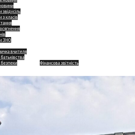
 новини
 звідусіль
 з класів
ітання
осягнення
нів
и ЗНО
ничка вчителя
Відкритість
 батьківства
Безпечна школа
Х
 безпеки
Фінансова звітність
Додаткове меню