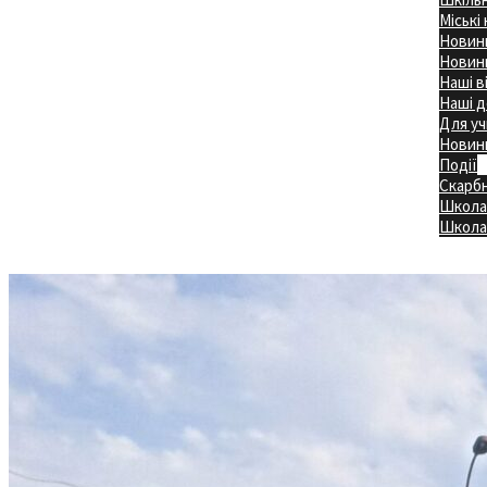
Міські
Новини
Новини
Наші в
Наші д
Для уч
Новин
Події
Скарб
Школа
Головна
Школа