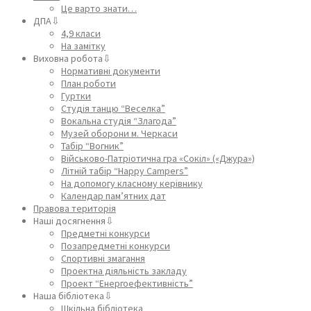
Це варто знати…
ДПА⇩
4,9 класи
На замітку
Виховна робота⇩
Нормативні документи
План роботи
Гуртки
Студія танцю “Веселка”
Вокальна студія “Злагода”
Музей оборони м. Черкаси
Табір “Вогник”
Військово-Патріотична гра «Сокіл» («Джура»)
Літній табір “Happy Campers”
На допомогу класному керівнику
Календар пам’ятних дат
Правова територія
Наші досягнення⇩
Предметні конкурси
Позапредметні конкурси
Спортивні змагання
Проектна діяльність закладу
Проект “Енергоефективність”
Наша бібліотека⇩
Шкільна бібліотека