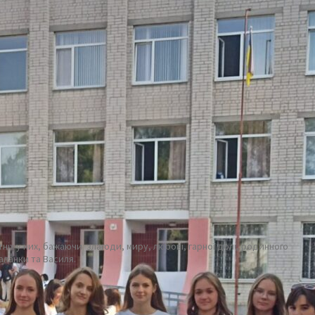
ніх у них, бажаючи злагоди, миру, любові, гарної долі, родинного
Маланки та Василя.