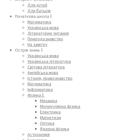
Для дітей
Для батьків
Початкова школа⇩
Математика
Українська мова
Літературне читання
Природознавство
На замітку
Острів знань⇩
Українська мова
Українська література
Світова література
Англійська мова
Історія, правознавство
Математика
Інформатика
Фізика⇩
Механіка
Молекулярна фізика
Електрика
Магнетизм
Оптика
Ядерна фізика
Астрономія
Економіка