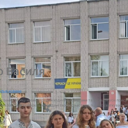
о Василя
ільні новини
го ранку хлопці наввипередки ходили кабінетами та засівали усіх присут
ул не зіпсував усій шкільній родині гарного настрою під час святкувань 