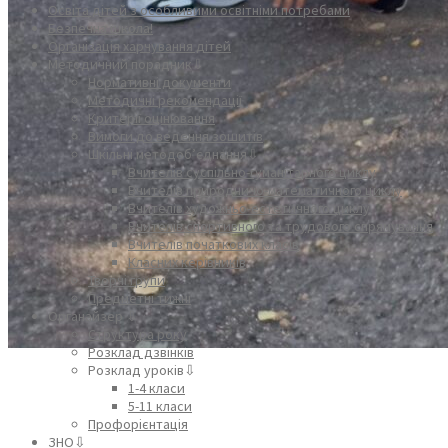
Освіта дітей з особливими освітніми потребами
Безпечна школа!
Організація харчування дітей
Методичний порадник⇩
Нормативні документи
Методичні рекомендації
Критерії оцінювання
Вимоги до ведення зошитів
Шкільні методоб’єднання⇩
Вчителів суспільно-гуманітарного циклу
Вчителів природничо-математичного циклу
Вчителів художньо-естетичного циклу
Вчителів спортивного та трудового спрямування
Вчителів початкових класів
Класних керівників
Творчі групи
Предметні тижні
Органайзер ⇩
Структура року
Розклад дзвінків
Розклад уроків⇩
1-4 класи
5-11 класи
Профорієнтація
ЗНО⇩