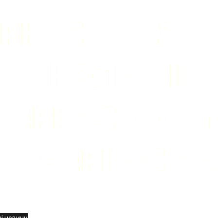
вини
і новини