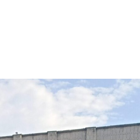
арчування
Контакти