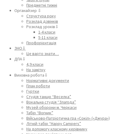
Предметні тижні
Органайзер ⇩
Структура року
Розклад дзвінків
Розклад уроків⇩
1-4 класи
5-11 класи
Профорієнтація
ЗНО⇩
Це варто знати…
ДПА⇩
4,9 класи
На замітку
Виховна робота⇩
Нормативні документи
План роботи
Гуртки
Студія танцю “Веселка”
Вокальна студія “Злагода”
Музей оборони м. Черкаси
Табір “Вогник”
Військово-Патріотична гра «Сокіл» («Джура»)
Літній табір “Happy Campers”
На допомогу класному керівнику