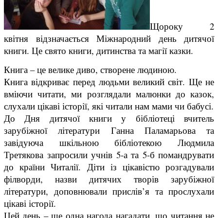
Щороку 2
квітня відзначається Міжнародний день дитячої
книги. Це свято книги, дитинства та магії казки.
Книга – це велике диво, створене людиною.
Книга відкриває перед людьми великий світ. Ще не
вміючи читати, ми розглядали малюнки до казок,
слухали цікаві історії, які читали нам мами чи бабусі.
До Дня дитячої книги у бібліотеці вчитель
зарубіжної літератури Ганна Паламарьова та
завідуюча шкільною бібліотекою Людмила
Третякова запросили учнів 5-а та 5-б помандрувати
до країни Читалії. Діти із цікавістю розгадували
філворди, назви дитячих творів зарубіжної
літератури, доповнювали прислів’я та прослухали
цікаві історії.
Цей день – ще одна нагода нагадати, що читання не