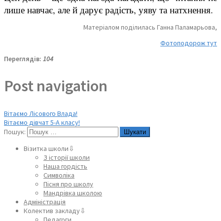
лише навчає, але й дарує радість, уяву та натхнення.
Матеріалом поділилась Ганна Паламарьова,
Фотоподорож тут
Переглядів:
104
Post navigation
Вітаємо Лісового Влада!
Вітаємо дівчат 5-А класу!
Пошук:
Візитка школи⇩
З історії школи
Наша гордість
Символіка
Пісня про школу
Мандрівка школою
Адміністрація
Колектив закладу⇩
Педагоги