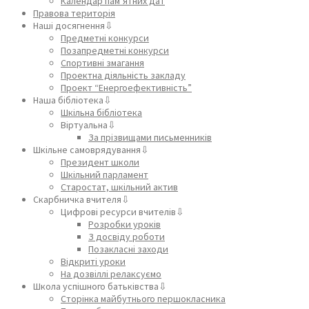
Календар пам’ятних дат
Правова територія
Наші досягнення⇩
Предметні конкурси
Позапредметні конкурси
Спортивні змагання
Проектна діяльність закладу
Проект “Енергоефективність”
Наша бібліотека⇩
Шкільна бібліотека
Віртуальна⇩
За прізвищами письменників
Шкільне самоврядування⇩
Президент школи
Шкільний парламент
Старостат, шкільний актив
Скарбничка вчителя⇩
Цифрові ресурси вчителів⇩
Розробки уроків
З досвіду роботи
Позакласні заходи
Відкриті уроки
На дозвіллі релаксуємо
Школа успішного батьківства⇩
Сторінка майбутнього першокласника