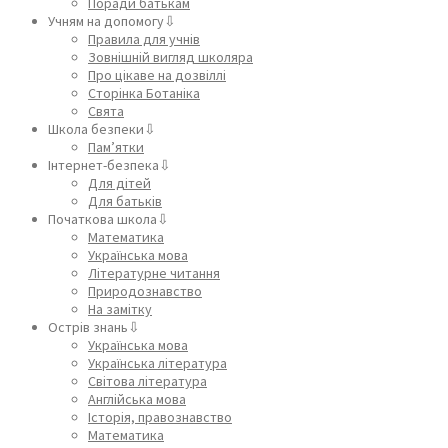
Поради батькам
Учням на допомогу⇩
Правила для учнів
Зовнішній вигляд школяра
Про цікаве на дозвіллі
Сторінка Ботаніка
Свята
Школа безпеки⇩
Пам’ятки
Інтернет-безпека⇩
Для дітей
Для батьків
Початкова школа⇩
Математика
Українська мова
Літературне читання
Природознавство
На замітку
Острів знань⇩
Українська мова
Українська література
Світова література
Англійська мова
Історія, правознавство
Математика