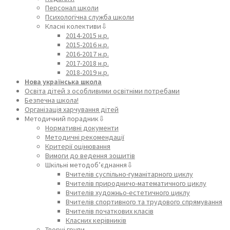
Персонал школи
Психологічна служба школи
Класні колективи⇩
2014-2015 н.р.
2015-2016 н.р.
2016-2017 н.р.
2017-2018 н.р.
2018-2019 н.р.
Нова українська школа
Освіта дітей з особливими освітніми потребами
Безпечна школа!
Організація харчування дітей
Методичний порадник⇩
Нормативні документи
Методичні рекомендації
Критерії оцінювання
Вимоги до ведення зошитів
Шкільні методоб’єднання⇩
Вчителів суспільно-гуманітарного циклу
Вчителів природничо-математичного циклу
Вчителів художньо-естетичного циклу
Вчителів спортивного та трудового спрямування
Вчителів початкових класів
Класних керівників
Творчі групи