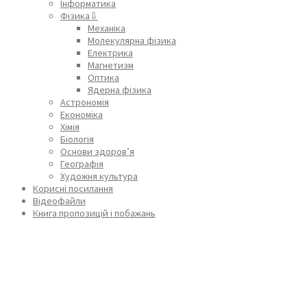
Інформатика
Фізика⇩
Механіка
Молекулярна фізика
Електрика
Магнетизм
Оптика
Ядерна фізика
Астрономія
Економіка
Хімія
Біологія
Основи здоров’я
Географія
Художня культура
Корисні посилання
Відеофайли
Книга пропозицій і побажань