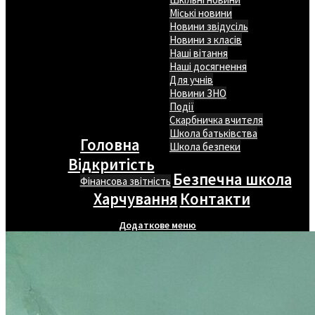
Міські новини
Новини звідусіль
Новини з класів
Наші вітання
Наші досягнення
Для учнів
Новини ЗНО
Події
Скарбничка вчителя
Школа батьківства
Головна
Школа безпеки
Відкритість
Безпечна школа
Фінансова звітність
Харчування
Контакти
Додаткове меню