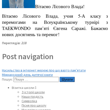
Вітаємо Лісового Влада!
Вітаємо Лісового Влада, учня 5-А класу з
перемогами на Всеукраїнському турнірі з
TAEKWONDO пам’яті Євгена Саражі. Бажаємо
нових досягнень та перемог!
Переглядів:
218
Post navigation
Насильство в інтернет мережі про що варто пам’ятати
Міжнародний день дитячої книги
Пошук:
Візитка школи⇩
З історії школи
Наша гордість
Символіка
Пісня про школу
Мандрівка школою