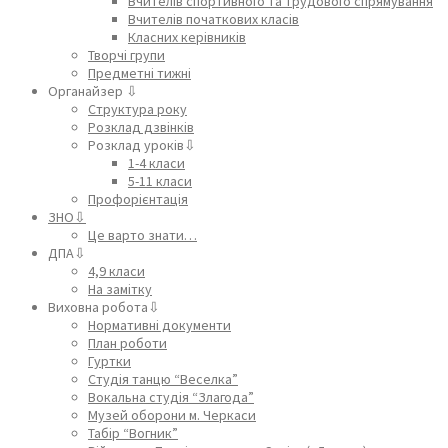
Вчителів спортивного та трудового спрямування
Вчителів початкових класів
Класних керівників
Творчі групи
Предметні тижні
Органайзер ⇩
Структура року
Розклад дзвінків
Розклад уроків⇩
1-4 класи
5-11 класи
Профорієнтація
ЗНО⇩
Це варто знати…
ДПА⇩
4,9 класи
На замітку
Виховна робота⇩
Нормативні документи
План роботи
Гуртки
Студія танцю “Веселка”
Вокальна студія “Злагода”
Музей оборони м. Черкаси
Табір “Вогник”