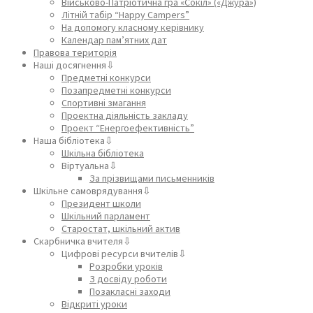
Військово-Патріотична гра «Сокіл» («Джура»)
Літній табір “Happy Campers”
На допомогу класному керівнику
Календар пам’ятних дат
Правова територія
Наші досягнення⇩
Предметні конкурси
Позапредметні конкурси
Спортивні змагання
Проектна діяльність закладу
Проект “Енергоефективність”
Наша бібліотека⇩
Шкільна бібліотека
Віртуальна⇩
За прізвищами письменників
Шкільне самоврядування⇩
Президент школи
Шкільний парламент
Старостат, шкільний актив
Скарбничка вчителя⇩
Цифрові ресурси вчителів⇩
Розробки уроків
З досвіду роботи
Позакласні заходи
Відкриті уроки