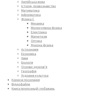
Англійська мова
Історія, правознавство
Математика
Інформатика
Фізика⇩
Механіка
Молекулярна фізика
Електрика
Магнетизм
Оптика
Ядерна фізика
Астрономія
Економіка
Хімія
Біологія
Основи здоров’я
Географія
Художня культура
Корисні посилання
Відеофайли
Книга пропозицій і побажань