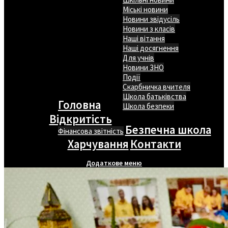
Міські новини
Новини звідусіль
Новини з класів
Наші вітання
Наші досягнення
Для учнів
Новини ЗНО
Події
Скарбничка вчителя
Школа батьківства
Головна
Школа безпеки
Відкритість
Безпечна школа
Фінансова звітність
Харчування
Контакти
Додаткове меню