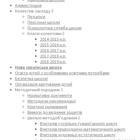
Адміністрація
Колектив закладу⇩
Педагоги
Персонал школи
Психологічна служба школи
Класні колективи⇩
2014-2015 н.р.
2015-2016 н.р.
2016-2017 н.р.
2017-2018 н.р.
2018-2019 н.р.
Нова українська школа
Освіта дітей з особливими освітніми потребами
Безпечна школа!
Організація харчування дітей
Методичний порадник⇩
Нормативні документи
Методичні рекомендації
Критерії оцінювання
Вимоги до ведення зошитів
Шкільні методоб’єднання⇩
Вчителів суспільно-гуманітарного циклу
Вчителів природничо-математичного циклу
Вчителів художньо-естетичного циклу