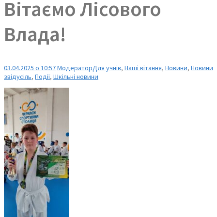
Вітаємо Лісового
Влада!
03.04.2025 о 10:57
Модератор
Для учнів
,
Наші вітання
,
Новини
,
Новини
звідусіль
,
Події
,
Шкільні новини