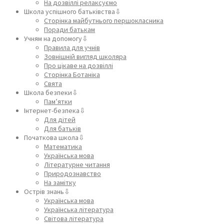
На дозвіллі релаксуємо
Школа успішного батьківства⇩
Сторінка майбутнього першокласника
Поради батькам
Учням на допомогу⇩
Правила для учнів
Зовнішній вигляд школяра
Про цікаве на дозвіллі
Сторінка Ботаніка
Свята
Школа безпеки⇩
Пам’ятки
Інтернет-безпека⇩
Для дітей
Для батьків
Початкова школа⇩
Математика
Українська мова
Літературне читання
Природознавство
На замітку
Острів знань⇩
Українська мова
Українська література
Світова література