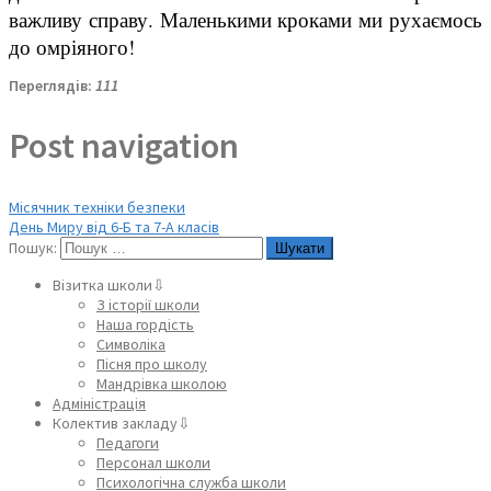
важливу справу. Маленькими кроками ми рухаємось
до омріяного!
Переглядів:
111
Post navigation
Місячник техніки безпеки
День Миру від 6-Б та 7-А класів
Пошук:
Візитка школи⇩
З історії школи
Наша гордість
Символіка
Пісня про школу
Мандрівка школою
Адміністрація
Колектив закладу⇩
Педагоги
Персонал школи
Психологічна служба школи