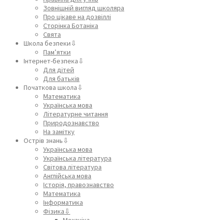
Зовнішній вигляд школяра
Про цікаве на дозвіллі
Сторінка Ботаніка
Свята
Школа безпеки⇩
Пам’ятки
Інтернет-безпека⇩
Для дітей
Для батьків
Початкова школа⇩
Математика
Українська мова
Літературне читання
Природознавство
На замітку
Острів знань⇩
Українська мова
Українська література
Світова література
Англійська мова
Історія, правознавство
Математика
Інформатика
Фізика⇩
Механіка