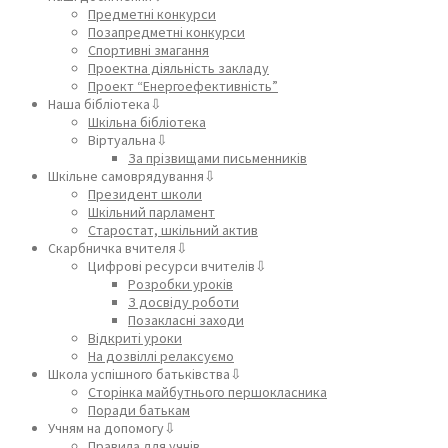
Предметні конкурси
Позапредметні конкурси
Спортивні змагання
Проектна діяльність закладу
Проект “Енергоефективність”
Наша бібліотека⇩
Шкільна бібліотека
Віртуальна⇩
За прізвищами письменників
Шкільне самоврядування⇩
Президент школи
Шкільний парламент
Старостат, шкільний актив
Скарбничка вчителя⇩
Цифрові ресурси вчителів⇩
Розробки уроків
З досвіду роботи
Позакласні заходи
Відкриті уроки
На дозвіллі релаксуємо
Школа успішного батьківства⇩
Сторінка майбутнього першокласника
Поради батькам
Учням на допомогу⇩
Правила для учнів