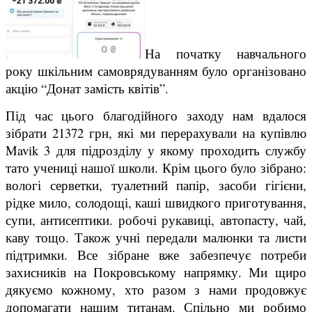
На початку навчального
року шкільним самоврядуванням було організовано
акцію “Донат замість квітів”.
Під час цього благодійного заходу нам вдалося
зібрати 21372 грн, які ми перерахували на купівлю
Mavik 3 для підрозділу у якому проходить службу
тато учениці нашої школи. Крім цього було зібрано:
вологі серветки, туалетний папір, засоби гігієни,
рідке мило, солодощі, каші швидкого приготування,
супи, антисептики. робочі рукавиці, автопасту, чай,
каву тощо. Також учні передали малюнки та листи
підтримки. Все зібране вже забезпечує потреби
захисників на Покровському напрямку. Ми щиро
дякуємо кожному, хто разом з нами продовжує
допомагати нашим титанам. Спільно ми робимо