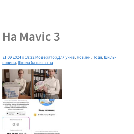
На Mavic 3
21.09.2024 о 18:22
Модератор
Для учнів
,
Новини
,
Події
,
Шкільні
новини
,
Школа батьківства