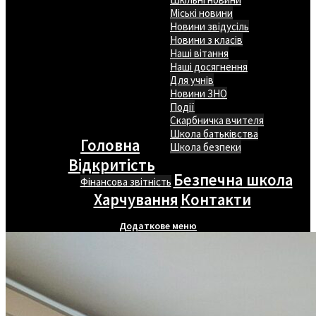
Міські новини
Новини звідусіль
Новини з класів
Наші вітання
Наші досягнення
Для учнів
Новини ЗНО
Події
Скарбничка вчителя
Школа батьківства
Головна
Школа безпеки
Відкритість
Безпечна школа
Фінансова звітність
Харчування
Контакти
Додаткове меню