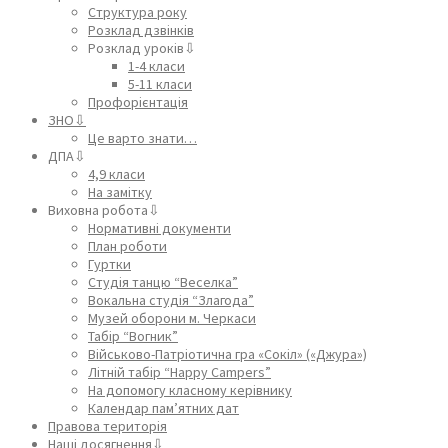
Структура року
Розклад дзвінків
Розклад уроків⇩
1-4 класи
5-11 класи
Профорієнтація
ЗНО⇩
Це варто знати…
ДПА⇩
4,9 класи
На замітку
Виховна робота⇩
Нормативні документи
План роботи
Гуртки
Студія танцю “Веселка”
Вокальна студія “Злагода”
Музей оборони м. Черкаси
Табір “Вогник”
Військово-Патріотична гра «Сокіл» («Джура»)
Літній табір “Happy Campers”
На допомогу класному керівнику
Календар пам’ятних дат
Правова територія
Наші досягнення⇩