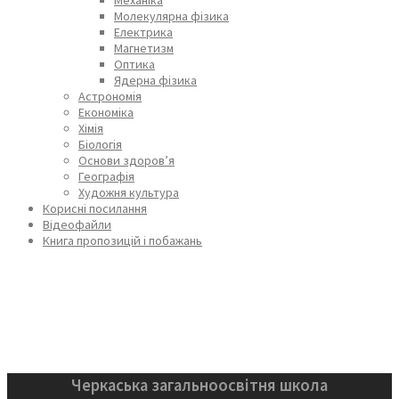
Молекулярна фізика
Електрика
Магнетизм
Оптика
Ядерна фізика
Астрономія
Економіка
Хімія
Біологія
Основи здоров’я
Географія
Художня культура
Корисні посилання
Відеофайли
Книга пропозицій і побажань
Черкаська загальноосвітня школа