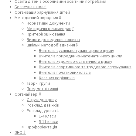
Освіта дітей з особливими освітніми потребами
Безпечна школа!
Організація харчування дітей
Методичний порадник⇩
Нормативні документи
Методичні рекомендації
Критерії оцінювання
Вимоги до ведення зошитів
Шкільні методоб’єднання⇩
Вчителів суспільно-гуманітарного циклу
Вчителів природничо-математичного циклу
Вчителів художньо-естетичного циклу
Вчителів спортивного та трудового спрямування
Вчителів початкових класів
Класних керівників
Творчі групи
Предметні тижні
Органайзер ⇩
Структура року
Розклад дзвінків
Розклад уроків⇩
1-4 класи
5-11 класи
Профорієнтація
ЗНО⇩