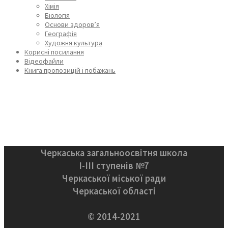
Хімія
Біологія
Основи здоров’я
Географія
Художня культура
Корисні посилання
Відеофайли
Книга пропозицій і побажань
Черкаська загальноосвітня школа
І-ІІІ ступенів №7
Черкаської міської ради
Черкаської області
© 2014-2021