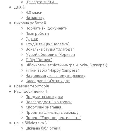
Це варто знати…
ДПА⇩
4,9 класи
На замітку
Виховна робота⇩
Нормативні документи
План роботи
Гуртки
Студія танцю “Веселка”
Вокальна студія “Злагода”
Музей оборони м. Черкаси
Табір “Вогник”
Військово-Патріотична гра «Сокіл» («Джура»)
Літній табір “Happy Campers”
На допомогу класному керівнику
Календар пам’ятних дат
Правова територія
Наші досягнення⇩
Предметні конкурси
Позапредметні конкурси
Спортивні змагання
Проектна діяльність закладу
Проект “Енергоефективність”
Наша бібліотека⇩
Шкільна бібліотека