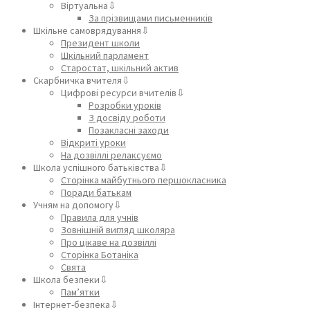
Віртуальна⇩
За прізвищами письменників
Шкільне самоврядування⇩
Президент школи
Шкільний парламент
Старостат, шкільний актив
Скарбничка вчителя⇩
Цифрові ресурси вчителів⇩
Розробки уроків
З досвіду роботи
Позакласні заходи
Відкриті уроки
На дозвіллі релаксуємо
Школа успішного батьківства⇩
Сторінка майбутнього першокласника
Поради батькам
Учням на допомогу⇩
Правила для учнів
Зовнішній вигляд школяра
Про цікаве на дозвіллі
Сторінка Ботаніка
Свята
Школа безпеки⇩
Пам’ятки
Інтернет-безпека⇩