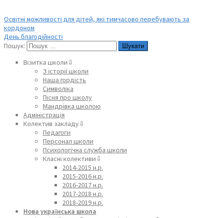
Освітні можливості для дітей, які тимчасово перебувають за
кордоном
День благодійності
Пошук:
Візитка школи⇩
З історії школи
Наша гордість
Символіка
Пісня про школу
Мандрівка школою
Адміністрація
Колектив закладу⇩
Педагоги
Персонал школи
Психологічна служба школи
Класні колективи⇩
2014-2015 н.р.
2015-2016 н.р.
2016-2017 н.р.
2017-2018 н.р.
2018-2019 н.р.
Нова українська школа