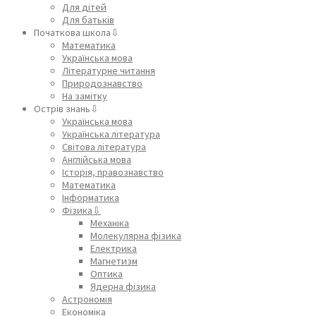
Для дітей
Для батьків
Початкова школа⇩
Математика
Українська мова
Літературне читання
Природознавство
На замітку
Острів знань⇩
Українська мова
Українська література
Світова література
Англійська мова
Історія, правознавство
Математика
Інформатика
Фізика⇩
Механіка
Молекулярна фізика
Електрика
Магнетизм
Оптика
Ядерна фізика
Астрономія
Економіка