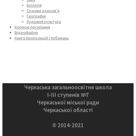
Біологія
Основи здоров’я
Географія
Художня культура
Корисні посилання
Відеофайли
Книга пропозицій і побажань
Черкаська загальноосвітня школа
І-ІІІ ступенів №7
Черкаської міської ради
Черкаської області
© 2014-2021