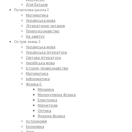
Для батьків
Початкова школа⇩
Математика
Українська мова
Літературне читання
Природознавство
На замітку
Острів знань⇩
Українська мова
Українська література
Світова література
Англійська мова
Історія, правознавство
Математика
Інформатика
Фізика⇩
Механіка
Молекулярна фізика
Електрика
Магнетизм
Оптика
Ядерна фізика
Астрономія
Економіка
Хімія