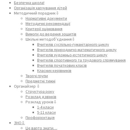
Безпечна школа!
Організація харчування дітей
Методичний порадник⇩
Нормативні документи
Методичні рекомендації
Критерії оцінювання
Вимоги до ведення зошитів
Шкільні методоб’єднання⇩
Вчителів суспільно-гуманітарного циклу
Вчителів природничо-математичного циклу
Вчителів художньо-естетичного циклу
Вчителів спортивного та трудового спрямування
Вчителів початкових класів
Класних керівників
Творчі групи
Предметні тижні
Органайзер ⇩
Структура року
Розклад дзвінків
Розклад уроків⇩
1-4 класи
5-11 класи
Профорієнтація
ЗНО⇩
Це варто знати…