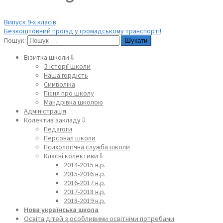
Випуск 9-х класів
Безкоштовний проїзд у громадському транспорті!
Пошук:
Візитка школи⇩
З історії школи
Наша гордість
Символіка
Пісня про школу
Мандрівка школою
Адміністрація
Колектив закладу⇩
Педагоги
Персонал школи
Психологічна служба школи
Класні колективи⇩
2014-2015 н.р.
2015-2016 н.р.
2016-2017 н.р.
2017-2018 н.р.
2018-2019 н.р.
Нова українська школа
Освіта дітей з особливими освітніми потребами