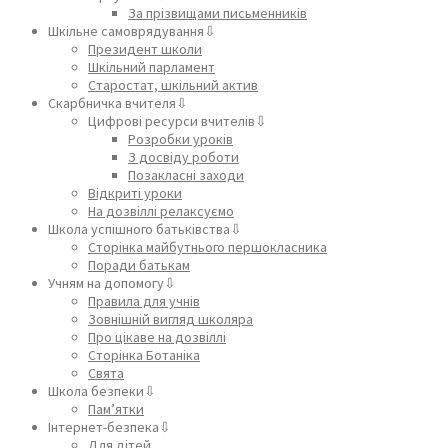
За прізвищами письменників
Шкільне самоврядування⇩
Президент школи
Шкільний парламент
Старостат, шкільний актив
Скарбничка вчителя⇩
Цифрові ресурси вчителів⇩
Розробки уроків
З досвіду роботи
Позакласні заходи
Відкриті уроки
На дозвіллі релаксуємо
Школа успішного батьківства⇩
Сторінка майбутнього першокласника
Поради батькам
Учням на допомогу⇩
Правила для учнів
Зовнішній вигляд школяра
Про цікаве на дозвіллі
Сторінка Ботаніка
Свята
Школа безпеки⇩
Пам’ятки
Інтернет-безпека⇩
Для дітей