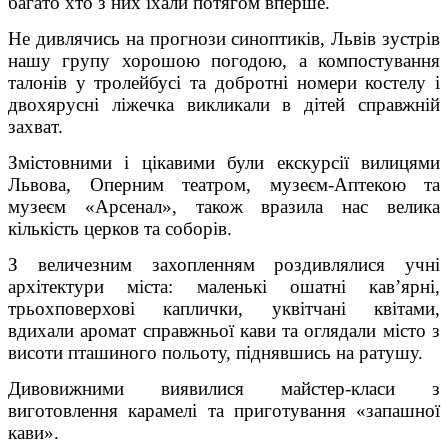
багато хто з них їхали потягом вперше.
Не дивлячись на прогнози синоптиків, Львів зустрів
нашу групу хорошою погодою, а компостування
талонів у тролейбусі та добротні номери костелу і
двохярусні ліжечка викликали в дітей справжній
захват.
Змістовними і цікавими були екскурсії вилицями
Львова, Оперним театром, музеєм-Аптекою та
музеєм «Арсенал», також вразила нас велика
кількість церков та соборів.
З величезним захопленням роздивлялися учні
архітектури міста: маленькі ошатні кав’ярні,
трьохповерхові каплички, уквітчані квітами,
вдихали аромат справжньої кави та оглядали місто з
висоти пташиного польоту, піднявшись на ратушу.
Дивовижними виявилися майстер-класи з
виготовлення карамелі та приготування «запашної
кави».