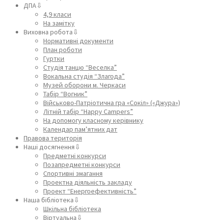
ДПА⇩
4,9 класи
На замітку
Виховна робота⇩
Нормативні документи
План роботи
Гуртки
Студія танцю “Веселка”
Вокальна студія “Злагода”
Музей оборони м. Черкаси
Табір “Вогник”
Військово-Патріотична гра «Сокіл» («Джура»)
Літній табір “Happy Campers”
На допомогу класному керівнику
Календар пам’ятних дат
Правова територія
Наші досягнення⇩
Предметні конкурси
Позапредметні конкурси
Спортивні змагання
Проектна діяльність закладу
Проект “Енергоефективність”
Наша бібліотека⇩
Шкільна бібліотека
Віртуальна⇩