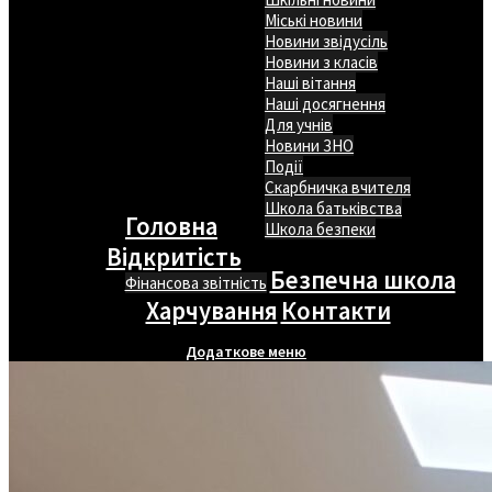
Міські новини
Новини звідусіль
Новини з класів
Наші вітання
Наші досягнення
Для учнів
Новини ЗНО
Події
Скарбничка вчителя
Школа батьківства
Головна
Школа безпеки
Відкритість
Безпечна школа
Фінансова звітність
Харчування
Контакти
Додаткове меню