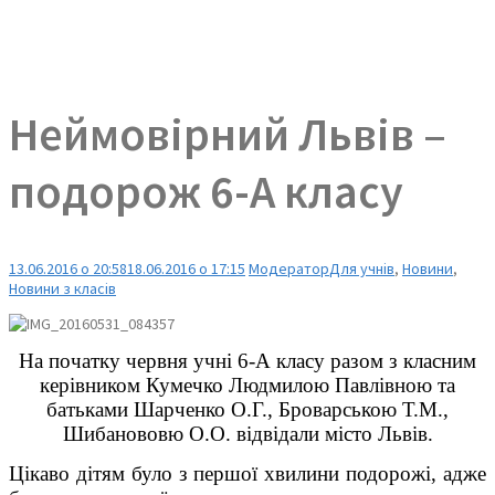
Неймовірний Львів –
подорож 6-А класу
13.06.2016 о 20:58
18.06.2016 о 17:15
Модератор
Для учнів
,
Новини
,
Новини з класів
На початку червня учні 6-А класу разом з класним
керівником Кумечко Людмилою Павлівною та
батьками Шарченко О.Г., Броварською Т.М.,
Шибанововю О.О. відвідали місто Львів.
Цікаво дітям було з першої хвилини подорожі, адже