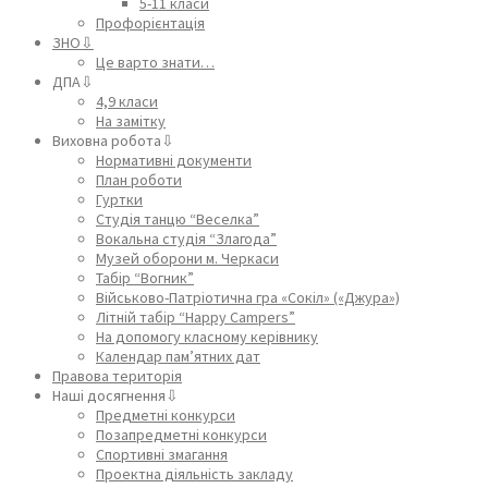
5-11 класи
Профорієнтація
ЗНО⇩
Це варто знати…
ДПА⇩
4,9 класи
На замітку
Виховна робота⇩
Нормативні документи
План роботи
Гуртки
Студія танцю “Веселка”
Вокальна студія “Злагода”
Музей оборони м. Черкаси
Табір “Вогник”
Військово-Патріотична гра «Сокіл» («Джура»)
Літній табір “Happy Campers”
На допомогу класному керівнику
Календар пам’ятних дат
Правова територія
Наші досягнення⇩
Предметні конкурси
Позапредметні конкурси
Спортивні змагання
Проектна діяльність закладу