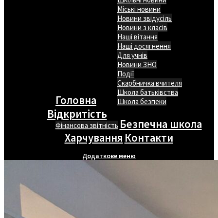
Міські новини
Новини звідусіль
Новини з класів
Наші вітання
Наші досягнення
Для учнів
Новини ЗНО
Події
Скарбничка вчителя
Школа батьківства
Головна
Школа безпеки
Відкритість
Безпечна школа
Фінансова звітність
Харчування
Контакти
Додаткове меню