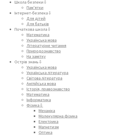
Школа безпеки⇩
Пам’ятки
Інтернет-безпека⇩
Для дітей
Для батьків
Початкова школа⇩
Математика
Українська мова
Літературне читання
Природознавство
На замітку
Острів знань⇩
Українська мова
Українська література
Світова література
Англійська мова
Історія, правознавство
Математика
Інформатика
Фізика⇩
Механіка
Молекулярна фізика
Електрика
Магнетизм
Оптика