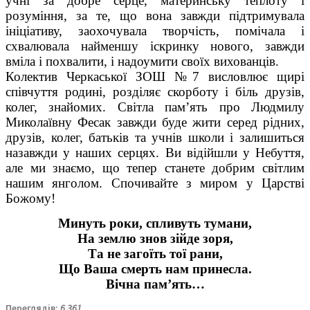
учні за добре серце, материнську теплоту і
розуміння, за те, що вона завжди підтримувала
ініціативу, заохочувала творчість, помічала і
схвалювала найменшу іскринку нового, завжди
вміла і похвалити, і надоумити своїх вихованців.
Колектив Черкаської ЗОШ №7 висловлює щирі
співчуття родині, розділяє скорботу і біль друзів,
колег, знайомих. Світла пам’ять про Людмилу
Миколаївну Фесак завжди буде жити серед рідних,
друзів, колег, батьків та учнів школи і залишиться
назавжди у наших серцях. Ви відійшли у Небуття,
але ми знаємо, що тепер станете добрим світлим
нашим янголом. Спочивайте з миром у Царстві
Божому!
Минуть роки, спливуть тумани,
На землю знов зійде зоря,
Та не загоїть тої рани,
Що Ваша смерть нам принесла.
Вічна пам’ять…
Переглядів:
6 361