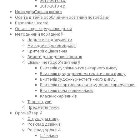
2017-2018 н.р.
2018-2019 н.р.
Нова українська школа
Освіта дітей з особливими освітніми потребами
Безпечна школа!
Організація харчування дітей
Методичний порадник⇩
Нормативні документи
Методичні рекомендації
Критерії оцінювання
Вимоги до ведення зошитів
Шкільні методоб’єднання⇩
Вчителів суспільно-гуманітарного циклу
Вчителів природничо-математичного циклу
Вчителів художньо-естетичного циклу
Вчителів спортивного та трудового спрямування
Вчителів початкових класів
Класних керівників
Творчі групи
Предметні тижні
Органайзер ⇩
Структура року
Розклад дзвінків
Розклад уроків⇩
1-4 класи