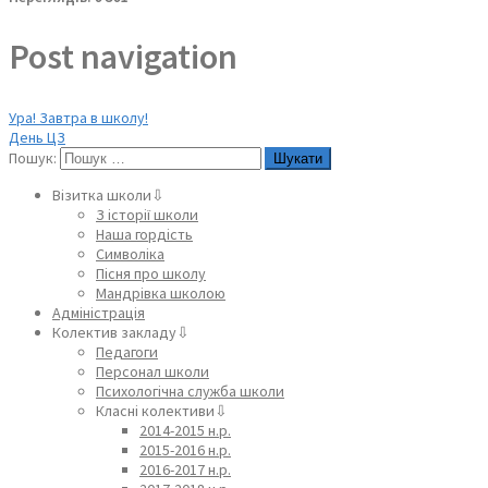
Post navigation
Ура! Завтра в школу!
День ЦЗ
Пошук:
Візитка школи⇩
З історії школи
Наша гордість
Символіка
Пісня про школу
Мандрівка школою
Адміністрація
Колектив закладу⇩
Педагоги
Персонал школи
Психологічна служба школи
Класні колективи⇩
2014-2015 н.р.
2015-2016 н.р.
2016-2017 н.р.