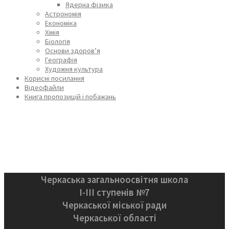
Ядерна фізика
Астрономія
Економіка
Хімія
Біологія
Основи здоров’я
Географія
Художня культура
Корисні посилання
Відеофайли
Книга пропозицій і побажань
Черкаська загальноосвітня школа
І-ІІІ ступенів №7
Черкаської міської ради
Черкаської області