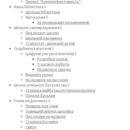
Проект “Енергоефективність”
Наша бібліотека⇩
Шкільна бібліотека
Віртуальна⇩
За прізвищами письменників
Шкільне самоврядування⇩
Президент школи
Шкільний парламент
Старостат, шкільний актив
Скарбничка вчителя⇩
Цифрові ресурси вчителів⇩
Розробки уроків
З досвіду роботи
Позакласні заходи
Відкриті уроки
На дозвіллі релаксуємо
Школа успішного батьківства⇩
Сторінка майбутнього першокласника
Поради батькам
Учням на допомогу⇩
Правила для учнів
Зовнішній вигляд школяра
Про цікаве на дозвіллі
Сторінка Ботаніка
Свята