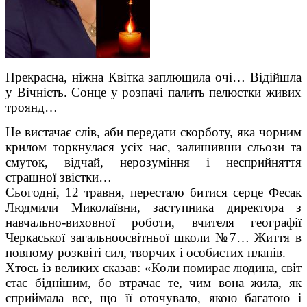
Прекрасна, ніжна Квітка заплющила очі… Відійшла
у Вічність. Сонце у розпачі палить пелюстки живих
троянд…
Не вистачає слів, аби передати скорботу, яка чорним
крилом торкнулася усіх нас, залишивши сльози та
смуток, відчай, нерозуміння і несприйняття
страшної звістки…
Сьогодні, 12 травня, перестало битися серце Фесак
Людмили Миколаївни, заступника директора з
навчально-виховної роботи, вчителя географії
Черкаської загальноосвітньої школи №7… Життя в
повному розквіті сил, творчих і особистих планів.
Хтось із великих сказав: «Коли помирає людина, світ
стає біднішим, бо втрачає те, чим вона жила, як
сприймала все, що її оточувало, якою багатою і