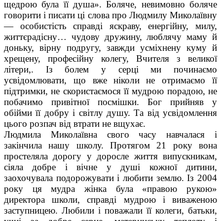
щедрою була її душа». Боляче, невимовно боляче
говорити і писати ці слова про Людмилу Миколаївну
— особистість справді яскраву, енергійну, милу,
життєрадісну… чудову дружину, люблячу маму й
доньку, вірну подругу, завжди усміхнену куму й
хрещену, професійну колегу, Вчителя з великої
літери,. Із болем у серці ми починаємо
усвідомлювати, що вже ніколи не отримаємо її
підтримки, не скористаємося її мудрою порадою, не
побачимо привітної посмішки. Бог прийняв у
обійми її добру і світлу душу. Та від усвідомлення
цього розпач від втрати не вщухає.
Людмила Миколаївна свого часу навчалася і
закінчила нашу школу. Протягом 21 року вона
простеляла дорогу у доросле життя випускникам,
сіяла добре і вічне у душі кожної дитини,
заохочувала подорожувати і любити землю. Із 2004
року ця мудра жінка була «правою рукою»
директора школи, справді мудрою і виваженою
заступницею. Любили і поважали її колеги, батьки,