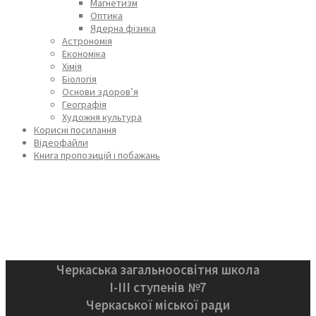
Магнетизм
Оптика
Ядерна фізика
Астрономія
Економіка
Хімія
Біологія
Основи здоров’я
Географія
Художня культура
Корисні посилання
Відеофайли
Книга пропозицій і побажань
Черкаська загальноосвітня школа
І-ІІІ ступенів №7
Черкаської міської ради