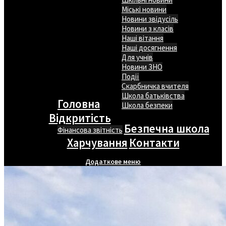
Міські новини
Новини звідусіль
Новини з класів
Наші вітання
Наші досягнення
Для учнів
Новини ЗНО
Події
Скарбничка вчителя
Школа батьківства
Головна
Школа безпеки
Відкритість
Безпечна школа
Фінансова звітність
Харчування
Контакти
Додаткове меню