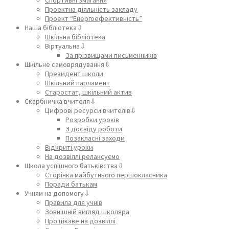
Проектна діяльність закладу
Проект “Енергоефективність”
Наша бібліотека⇩
Шкільна бібліотека
Віртуальна⇩
За прізвищами письменників
Шкільне самоврядування⇩
Президент школи
Шкільний парламент
Старостат, шкільний актив
Скарбничка вчителя⇩
Цифрові ресурси вчителів⇩
Розробки уроків
З досвіду роботи
Позакласні заходи
Відкриті уроки
На дозвіллі релаксуємо
Школа успішного батьківства⇩
Сторінка майбутнього першокласника
Поради батькам
Учням на допомогу⇩
Правила для учнів
Зовнішній вигляд школяра
Про цікаве на дозвіллі