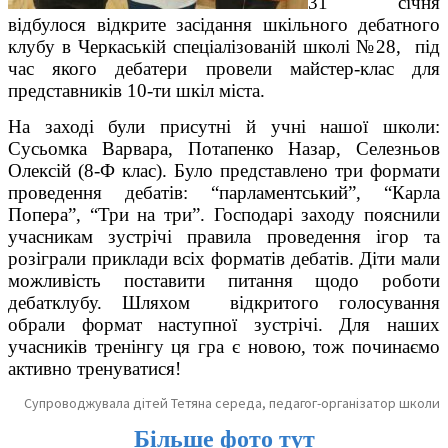
31 січня
відбулося відкрите засідання шкільного дебатного
клубу в Черкаській спеціалізованій школі №28, під
час якого дебатери провели майстер-клас для
представників 10-ти шкіл міста.
На заході були присутні й учні нашої школи:
Сусьомка Варвара, Потапенко Назар, Селезньов
Олексій (8-Ф клас). Було представлено три формати
проведення дебатів: “парламентський”, “Карла
Попера”, “Три на три”. Господарі заходу пояснили
учасникам зустрічі правила проведення ігор та
розіграли приклади всіх форматів дебатів. Діти мали
можливість поставити питання щодо роботи
дебатклубу. Шляхом відкритого голосування
обрали формат наступної зустрічі. Для наших
учасників тренінгу ця гра є новою, тож починаємо
активно тренуватися!
Супроводжувала дітей Тетяна середа, педагог-організатор школи
Більше фото тут