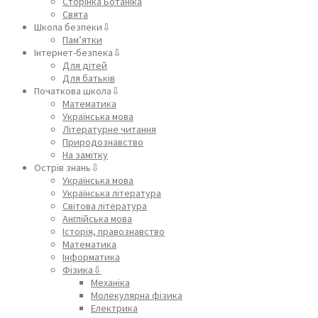
Сторінка Ботаніка
Свята
Школа безпеки⇩
Пам’ятки
Інтернет-безпека⇩
Для дітей
Для батьків
Початкова школа⇩
Математика
Українська мова
Літературне читання
Природознавство
На замітку
Острів знань⇩
Українська мова
Українська література
Світова література
Англійська мова
Історія, правознавство
Математика
Інформатика
Фізика⇩
Механіка
Молекулярна фізика
Електрика