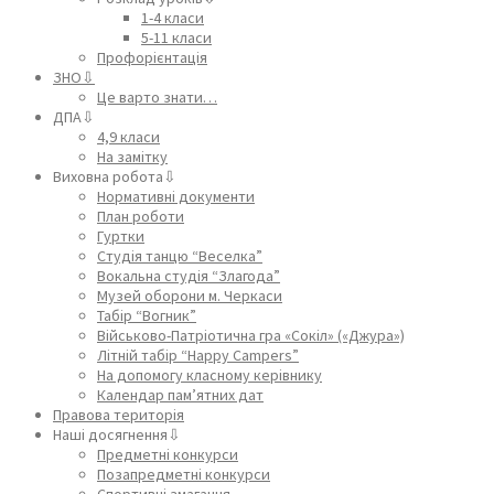
1-4 класи
5-11 класи
Профорієнтація
ЗНО⇩
Це варто знати…
ДПА⇩
4,9 класи
На замітку
Виховна робота⇩
Нормативні документи
План роботи
Гуртки
Студія танцю “Веселка”
Вокальна студія “Злагода”
Музей оборони м. Черкаси
Табір “Вогник”
Військово-Патріотична гра «Сокіл» («Джура»)
Літній табір “Happy Campers”
На допомогу класному керівнику
Календар пам’ятних дат
Правова територія
Наші досягнення⇩
Предметні конкурси
Позапредметні конкурси
Спортивні змагання