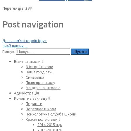
Переглядів:
194
Post navigation
День пам’яті героїв Крут
Знай наших…
Пошук:
Візитка школи⇩
З історії школи
Наша гордість
Символіка
Пісня про школу
Мандрівка школою
Адміністрація
Колектив закладу⇩
Педагоги
Персонал школи
Психологічна служба школи
Класні колективи⇩
2014-2015 н.р.
2015-2016 н.р.