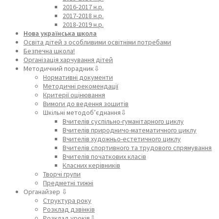
2016-2017 н.р.
2017-2018 н.р.
2018-2019 н.р.
Нова українська школа
Освіта дітей з особливими освітніми потребами
Безпечна школа!
Організація харчування дітей
Методичний порадник⇩
Нормативні документи
Методичні рекомендації
Критерії оцінювання
Вимоги до ведення зошитів
Шкільні методоб’єднання⇩
Вчителів суспільно-гуманітарного циклу
Вчителів природничо-математичного циклу
Вчителів художньо-естетичного циклу
Вчителів спортивного та трудового спрямування
Вчителів початкових класів
Класних керівників
Творчі групи
Предметні тижні
Органайзер ⇩
Структура року
Розклад дзвінків
Розклад уроків⇩