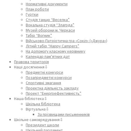
Нормативні документи
План роботи
Гуртки
Студія танцю “Веселка”
Вокальна студія “Злагода”
Музей оборони м. Черкаси
Табір “Вогник”
Військово-Патріотична гра «Сокіл» («Джура»)
Літній табір “Happy Campers”
На допомогу класному керівнику
Календар пам’ятних дат
Правова територія
Наші досягнення⇩
Предметні конкурси
Позапредметні конкурси
Спортивні змагання
Проектна діяльність закладу
Проект “Енергоефективність”
Наша бібліотека⇩
Шкільна бібліотека
Віртуальна⇩
За прізвищами письменників
Шкільне самоврядування⇩
Президент школи
Шкільний парламент