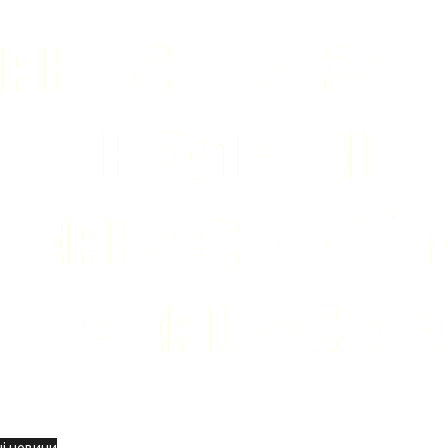
вини
і новини