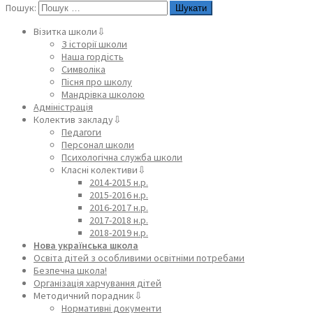
Пошук:
Візитка школи⇩
З історії школи
Наша гордість
Символіка
Пісня про школу
Мандрівка школою
Адміністрація
Колектив закладу⇩
Педагоги
Персонал школи
Психологічна служба школи
Класні колективи⇩
2014-2015 н.р.
2015-2016 н.р.
2016-2017 н.р.
2017-2018 н.р.
2018-2019 н.р.
Нова українська школа
Освіта дітей з особливими освітніми потребами
Безпечна школа!
Організація харчування дітей
Методичний порадник⇩
Нормативні документи