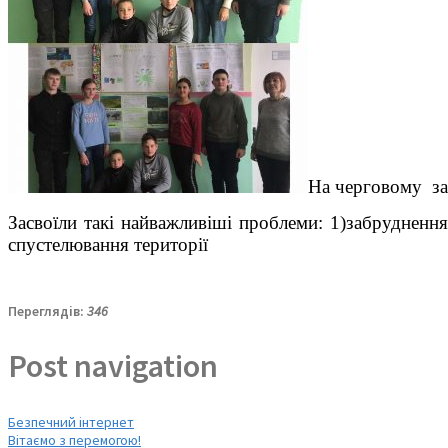
На черговому зас
Засвоїли такі найважливіші проблеми: 1)забруднення
спустелювання території
Переглядів:
346
Post navigation
Безпечний інтернет
Вітаємо з перемогою!