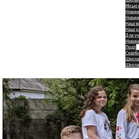
Міські
Новини
Новини
Наші в
Наші д
Для уч
Новин
Події
Скарб
Школа
Головна
Школа