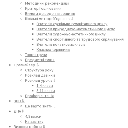
Методичні рекомендації
Критерії оцінювання
Вимоги до ведення зошитів
Шкільні методоб’єднання⇩
Вчителів суспільно-гуманітарного циклу
Вчителів природничо-математичного циклу
Вчителів художньо-естетичного циклу
Вчителів спортивного та трудового спрямування
Вчителів початкових класів
Класних керівників
Творчі групи
Предметні тижні
Органайзер ⇩
Структура року
Розклад дзвінків
Розклад уроків⇩
1-4 класи
5-11 класи
Профорієнтація
ЗНО⇩
Це варто знати…
ДПА⇩
4,9 класи
На замітку
Виховна робота⇩