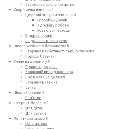
Старостат, шкільний актив
Скарбничка вчителя⇩
Цифрові ресурси вчителів⇩
Розробки уроків
З досвіду роботи
Позакласні заходи
Відкриті уроки
На дозвіллі релаксуємо
Школа успішного батьківства⇩
Сторінка майбутнього першокласника
Поради батькам
Учням на допомогу⇩
Правила для учнів
Зовнішній вигляд школяра
Про цікаве на дозвіллі
Сторінка Ботаніка
Свята
Школа безпеки⇩
Пам’ятки
Інтернет-безпека⇩
Для дітей
Для батьків
Початкова школа⇩
Математика
Українська мова