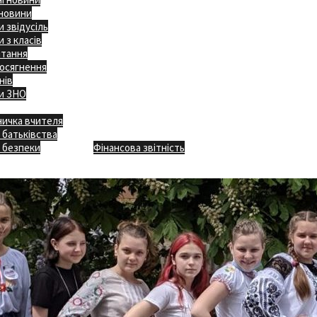
 новини
 звідусіль
 з класів
ітання
осягнення
нів
и ЗНО
ничка вчителя
Відкритість
 батьківства
Безпечна школа
Х
 безпеки
Фінансова звітність
Додаткове меню