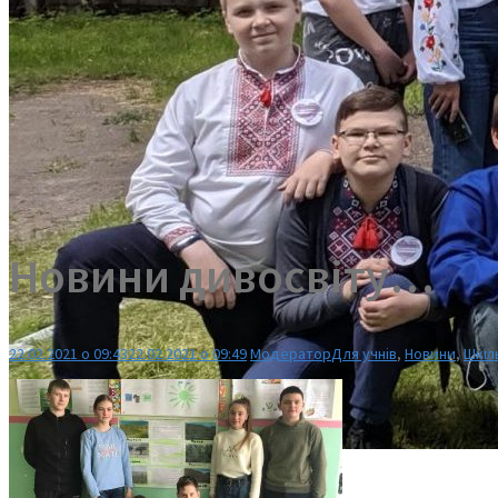
Новини дивосвіту…
22.02.2021 о 09:43
22.02.2021 о 09:49
Модератор
Для учнів
,
Новини
,
Шкіл