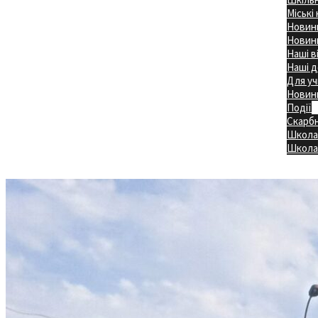
Міські
Новини
Новини
Наші в
Наші д
Для уч
Новин
Події
Скарб
Школа
Головна
Школа