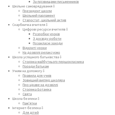
За прізвищами письменників
Шкільне самоврядування⇩
Президент школи
Шкільний парламент
Старостат, шкільний актив
Скарбничка вчителя⇩
Цифрові ресурси вчителів⇩
Розробки уроків
З досвіду роботи
Позакласні заходи
Відкриті уроки
На дозвіллі релаксуємо
Школа успішного батьківства⇩
Сторінка майбутнього першокласника
Поради батькам
Учням на допомогу⇩
Правила для учнів
Зовнішній вигляд школяра
Про цікаве на дозвіллі
Сторінка Ботаніка
Свята
Школа безпеки⇩
Пам’ятки
Інтернет-безпека⇩
Для дітей