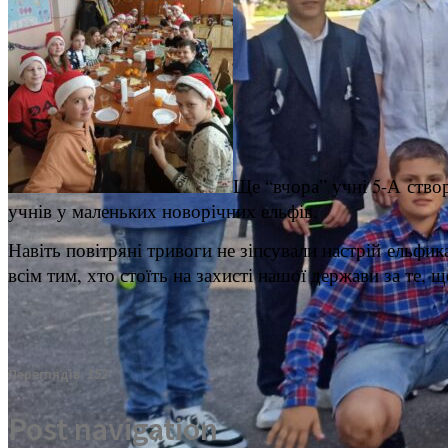
Ще “вчора” учні 5-А створ
учнів у маленьких новорічних ельфів.
Навіть повітряні тривоги не зіпсували настрій ельфи
всім тим, хто стоїть на захисті нашої держави за те,
Переглядів:
152
Post navigation