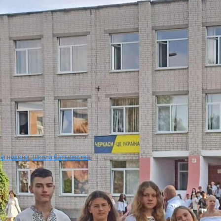
ні новини
,
Школа батьківства