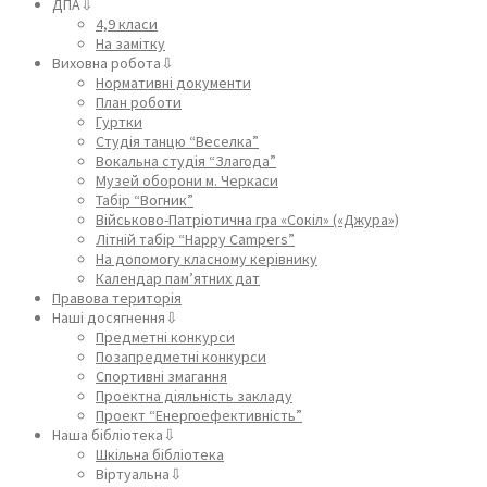
ДПА⇩
4,9 класи
На замітку
Виховна робота⇩
Нормативні документи
План роботи
Гуртки
Студія танцю “Веселка”
Вокальна студія “Злагода”
Музей оборони м. Черкаси
Табір “Вогник”
Військово-Патріотична гра «Сокіл» («Джура»)
Літній табір “Happy Campers”
На допомогу класному керівнику
Календар пам’ятних дат
Правова територія
Наші досягнення⇩
Предметні конкурси
Позапредметні конкурси
Спортивні змагання
Проектна діяльність закладу
Проект “Енергоефективність”
Наша бібліотека⇩
Шкільна бібліотека
Віртуальна⇩