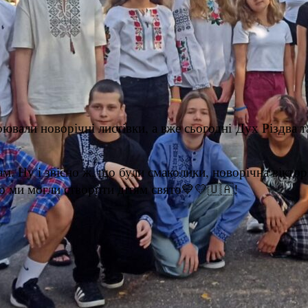
ювали новорічні листівки, а вже сьогодні Дух Різдва 
кам. Ну і звісно ж, що були смаколики, новорічна вікт
 що ми могли створити дітям свято💙💛🇺🇦!