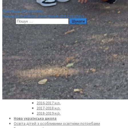
Допомога ЗСУ грудень
Результати вибору підручників для 1-го класу
Пошук:
Візитка школи⇩
З історії школи
Наша гордість
Символіка
Пісня про школу
Мандрівка школою
Адміністрація
Колектив закладу⇩
Педагоги
Персонал школи
Психологічна служба школи
Класні колективи⇩
2014-2015 н.р.
2015-2016 н.р.
2016-2017 н.р.
2017-2018 н.р.
2018-2019 н.р.
Нова українська школа
Освіта дітей з особливими освітніми потребами