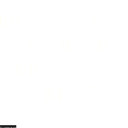
вини
і новини