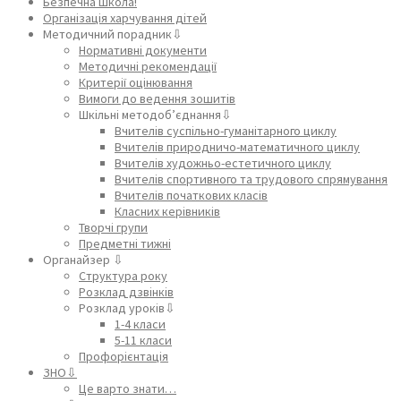
Безпечна школа!
Організація харчування дітей
Методичний порадник⇩
Нормативні документи
Методичні рекомендації
Критерії оцінювання
Вимоги до ведення зошитів
Шкільні методоб’єднання⇩
Вчителів суспільно-гуманітарного циклу
Вчителів природничо-математичного циклу
Вчителів художньо-естетичного циклу
Вчителів спортивного та трудового спрямування
Вчителів початкових класів
Класних керівників
Творчі групи
Предметні тижні
Органайзер ⇩
Структура року
Розклад дзвінків
Розклад уроків⇩
1-4 класи
5-11 класи
Профорієнтація
ЗНО⇩
Це варто знати…