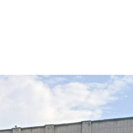
арчування
Контакти