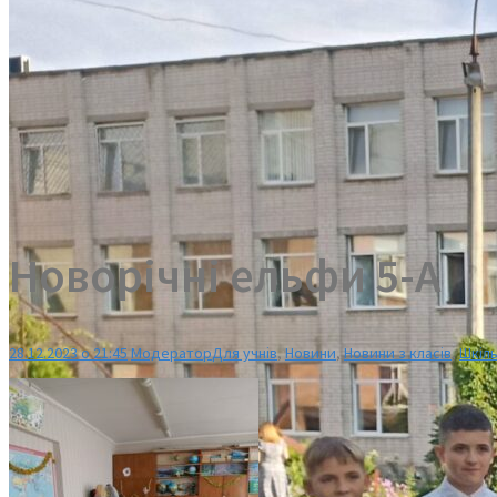
Новорічні ельфи 5-А
28.12.2023 о 21:45
Модератор
Для учнів
,
Новини
,
Новини з класів
,
Шкіль