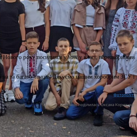
та Нового року посилився у них у класі, перетворивши
орина та багато танців! Дякуємо нашим хоробрим ЗСУ і
Фотополіт
Новиною поділилась Оксана Корнієнко