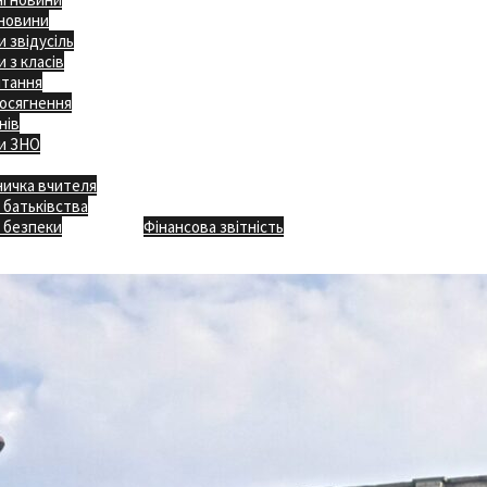
 новини
 звідусіль
 з класів
ітання
осягнення
нів
и ЗНО
ничка вчителя
Відкритість
 батьківства
Безпечна школа
Х
 безпеки
Фінансова звітність
Додаткове меню