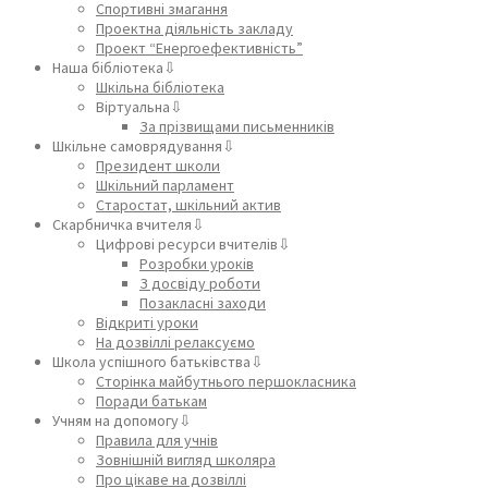
Спортивні змагання
Проектна діяльність закладу
Проект “Енергоефективність”
Наша бібліотека⇩
Шкільна бібліотека
Віртуальна⇩
За прізвищами письменників
Шкільне самоврядування⇩
Президент школи
Шкільний парламент
Старостат, шкільний актив
Скарбничка вчителя⇩
Цифрові ресурси вчителів⇩
Розробки уроків
З досвіду роботи
Позакласні заходи
Відкриті уроки
На дозвіллі релаксуємо
Школа успішного батьківства⇩
Сторінка майбутнього першокласника
Поради батькам
Учням на допомогу⇩
Правила для учнів
Зовнішній вигляд школяра
Про цікаве на дозвіллі