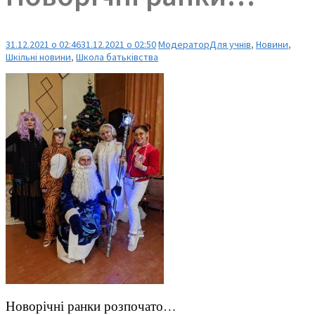
31.12.2021 о 02:46
31.12.2021 о 02:50
Модератор
Для учнів
,
Новини
,
Шкільні новини
,
Школа батьківства
Новорічні ранки розпочато…