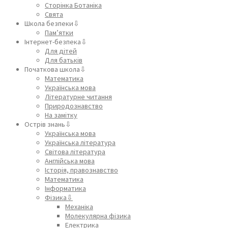
Сторінка Ботаніка
Свята
Школа безпеки⇩
Пам’ятки
Інтернет-безпека⇩
Для дітей
Для батьків
Початкова школа⇩
Математика
Українська мова
Літературне читання
Природознавство
На замітку
Острів знань⇩
Українська мова
Українська література
Світова література
Англійська мова
Історія, правознавство
Математика
Інформатика
Фізика⇩
Механіка
Молекулярна фізика
Електрика