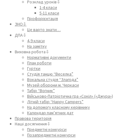
Розклад уроків⇩
1-4 класи
5-11 класи
Профорієнтація
ЗНО⇩
Це варто знати…
ДПА⇩
4,9 класи
На замітку
Виховна робота⇩
Нормативні документи
План роботи
Гуртки
Студія танцю “Веселка”
Вокальна студія “Злагода”
Музей оборони м. Черкаси
Табір “Вогник”
Військово-Патріотична гра «Сокіл» («Джура»)
Літній табір “Happy Campers”
На допомогу класному керівнику
Календар пам’ятних дат
Правова територія
Наші досягнення⇩
Предметні конкурси
Позапредметні конкурси