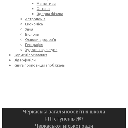
Магнетизм
Оптика
Ядерна фізика
Астрономія
Економіка
Хімія
Біологія
Основи здоров’я
Географія
Художня культура
Корисні посилання
Відеофайли
Книга пропозицій і побажань
Черкаська загальноосвітня школа
І-ІІІ ступенів №7
Черкаської міської ради