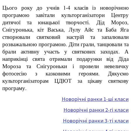
Цього року до учнів 1-4 класів із новорічною
програмою завітали культорганізатори Центру
дитячої та юнацької творчості. Дід Мороз,
Снігуронька, кіт Васька, Лулу Айс та Баба Яга
створювали святковий настрій та запалювали
розважальною програмою. Діти грали, танцювали та
брали активну участь у святкових заходах. А
наприкінці свята отримали подарунки від Діда
Мороза та Снігуроньки і провели невеличку
фотосесію з казковими героями. Дякуємо
культорганізаторам ЦДЮТ за цікаву святкову
програму.
Новорічні ранки 1-ші класи
Новорічні ранки 2-гі класи
Новорічні ранки 3-ті класи