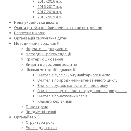
2015-2016 н.р.
2016-2017 н.р.
2017-2018 н.р.
2018-2019 н.р.
Нова українська школа
Освіта дітей з особливими освітніми потребами
Безпечна школа!
Організація харчування дітей
Методичний порадник⇩
Нормативні документи
Методичні рекомендації
Критерії оцінювання
Вимоги до ведення зошитів
Шкільні методоб’єднання⇩
Вчителів суспільно-гуманітарного циклу
Вчителів природничо-математичного циклу
Вчителів художньо-естетичного циклу
Вчителів спортивного та трудового спрямування
Вчителів початкових класів
Класних керівників
Творчі групи
Предметні тижні
Органайзер ⇩
Структура року
Розклад дзвінків