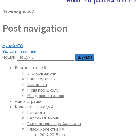
Новорічні ранки 4-ті класи
Переглядів:
363
Post navigation
Музей АТО
Відкриття ялинки
Пошук:
Візитка школи⇩
З історії школи
Наша гордість
Символіка
Пісня про школу
Мандрівка школою
Адміністрація
Колектив закладу⇩
Педагоги
Персонал школи
Психологічна служба школи
Класні колективи⇩
2014-2015 н.р.