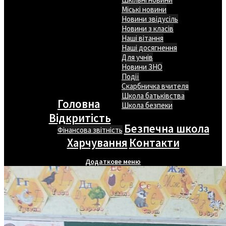
Міські новини
Новини звідусіль
Новини з класів
Наші вітання
Наші досягнення
Для учнів
Новини ЗНО
Події
Скарбничка вчителя
Школа батьківства
Головна
Школа безпеки
Відкритість
Безпечна школа
Фінансова звітність
Харчування
Контакти
Додаткове меню