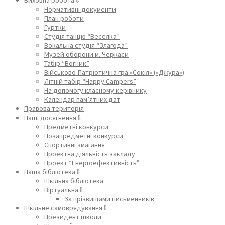
Нормативні документи
План роботи
Гуртки
Студія танцю “Веселка”
Вокальна студія “Злагода”
Музей оборони м. Черкаси
Табір “Вогник”
Військово-Патріотична гра «Сокіл» («Джура»)
Літній табір “Happy Campers”
На допомогу класному керівнику
Календар пам’ятних дат
Правова територія
Наші досягнення⇩
Предметні конкурси
Позапредметні конкурси
Спортивні змагання
Проектна діяльність закладу
Проект “Енергоефективність”
Наша бібліотека⇩
Шкільна бібліотека
Віртуальна⇩
За прізвищами письменників
Шкільне самоврядування⇩
Президент школи