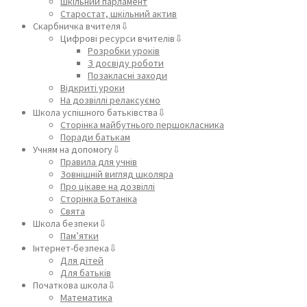
Шкільний парламент
Старостат, шкільний актив
Скарбничка вчителя⇩
Цифрові ресурси вчителів⇩
Розробки уроків
З досвіду роботи
Позакласні заходи
Відкриті уроки
На дозвіллі релаксуємо
Школа успішного батьківства⇩
Сторінка майбутнього першокласника
Поради батькам
Учням на допомогу⇩
Правила для учнів
Зовнішній вигляд школяра
Про цікаве на дозвіллі
Сторінка Ботаніка
Свята
Школа безпеки⇩
Пам’ятки
Інтернет-безпека⇩
Для дітей
Для батьків
Початкова школа⇩
Математика