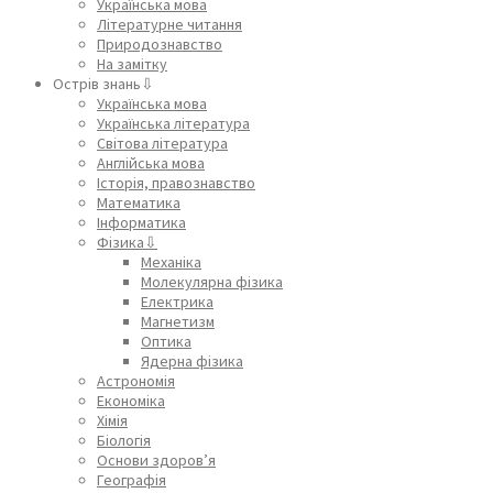
Українська мова
Літературне читання
Природознавство
На замітку
Острів знань⇩
Українська мова
Українська література
Світова література
Англійська мова
Історія, правознавство
Математика
Інформатика
Фізика⇩
Механіка
Молекулярна фізика
Електрика
Магнетизм
Оптика
Ядерна фізика
Астрономія
Економіка
Хімія
Біологія
Основи здоров’я
Географія