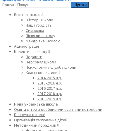
Пошук:
Візитка школи⇩
З історії школи
Наша гордість
Символіка
Пісня про школу
Мандрівка школою
Адміністрація
Колектив закладу⇩
Педагоги
Персонал школи
Психологічна служба школи
Класні колективи⇩
2014-2015 н.р.
2015-2016 н.р.
2016-2017 н.р.
2017-2018 н.р.
2018-2019 н.р.
Нова українська школа
Освіта дітей з особливими освітніми потребами
Безпечна школа!
Організація харчування дітей
Методичний порадник⇩
Нормативні документи