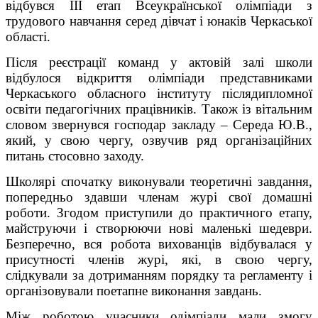
відбувся ІІІ етап Всеукраїнської олімпіади з
трудового навчання серед дівчат і юнаків Черкаської
області.
Після реєстрації команд у актовій залі школи
відбулося відкриття олімпіади представниками
Черкаського обласного інституту післядипломної
освіти педагогічних працівників. Також із вітальним
словом звернувся господар закладу – Середа Ю.В.,
який, у свою чергу, озвучив ряд організаційних
питань стосовно заходу.
Школярі спочатку виконували теоретичні завдання,
попередньо здавши членам журі свої домашні
роботи. Згодом приступили до практичного етапу,
майструючи і створюючи нові маленькі шедеври.
Безперечно, вся робота вихованців відбувалася у
присутності членів журі, які, в свою чергу,
слідкували за дотриманням порядку та регламенту і
організовували поетапне виконання завдань.
Між роботою учасники одімпіади мали змогу