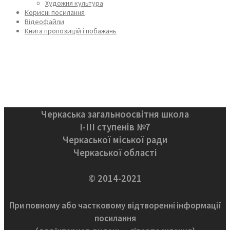
Художня культура
Корисні посилання
Відеофайли
Книга пропозицій і побажань
Черкаська загальноосвітня школа
І-ІІІ ступенів №7
Черкаської міської ради
Черкаської області
© 2014-2021
При повному або частковому відтворенні інформації
посилання