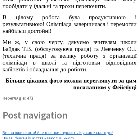
пообідати у їдальні та трохи перепочити.
В цілому робота була продуктивною і
результативною! Олімпіада завершилася і перемогли
найбільш достойні!
Ми ж, у свою чергу, дякуємо вчителям школи
Байдак Т.В. (обслуговуюча праця) та Левченку О.І.
(технічна праця) за велику роботу з організації
олімпіади в школі та підготовки відповідних
кабінетів і обладнання до роботи.
Більше цікавих фото можна переглянути за цим
посиланням у Фейсбуці
Переглядів:
471
Post navigation
Весна вже скоро! Але пташки шукають їжу саме сьогодні!
Цікаві факти із життя навколишнього…