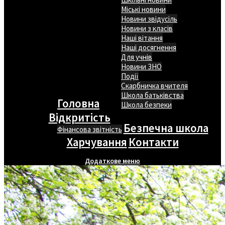
Міські новини
Новини звідусіль
Новини з класів
Наші вітання
Наші досягнення
Для учнів
Новини ЗНО
Події
Скарбничка вчителя
Школа батьківства
Головна
Школа безпеки
Відкритість
Безпечна школа
Фінансова звітність
Харчування
Контакти
Додаткове меню