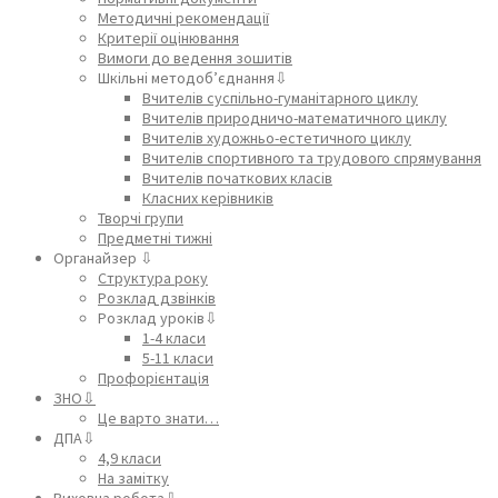
Методичні рекомендації
Критерії оцінювання
Вимоги до ведення зошитів
Шкільні методоб’єднання⇩
Вчителів суспільно-гуманітарного циклу
Вчителів природничо-математичного циклу
Вчителів художньо-естетичного циклу
Вчителів спортивного та трудового спрямування
Вчителів початкових класів
Класних керівників
Творчі групи
Предметні тижні
Органайзер ⇩
Структура року
Розклад дзвінків
Розклад уроків⇩
1-4 класи
5-11 класи
Профорієнтація
ЗНО⇩
Це варто знати…
ДПА⇩
4,9 класи
На замітку
Виховна робота⇩