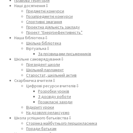
Правова територія
Наші досягнення⇩
Предметні конкурси
Позапредметні конкурси
Спортивні змагання
Проектна діяльність закладу
Проект “Енергоефективність”
Наша бібліотека⇩
Шкільна бібліотека
Віртуальна⇩
За прізвищами письменників
Шкільне самоврядування⇩
Президент школи
Шкільний парламент
Старостат, шкільний актив
Скарбничка вчителя⇩
Цифрові ресурси вчителів⇩
Розробки уроків
З досвіду роботи
Позакласні заходи
Відкриті уроки
На дозвіллі релаксуємо
Школа успішного батьківства⇩
Сторінка майбутнього першокласника
Поради батькам