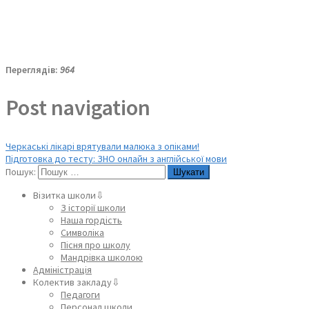
Переглядів:
964
Post navigation
Черкаські лікарі врятували малюка з опіками!
Підготовка до тесту: ЗНО онлайн з англійської мови
Пошук:
Візитка школи⇩
З історії школи
Наша гордість
Символіка
Пісня про школу
Мандрівка школою
Адміністрація
Колектив закладу⇩
Педагоги
Персонал школи