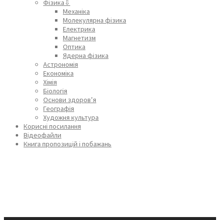
Фізика⇩
Механіка
Молекулярна фізика
Електрика
Магнетизм
Оптика
Ядерна фізика
Астрономія
Економіка
Хімія
Біологія
Основи здоров’я
Географія
Художня культура
Корисні посилання
Відеофайли
Книга пропозицій і побажань