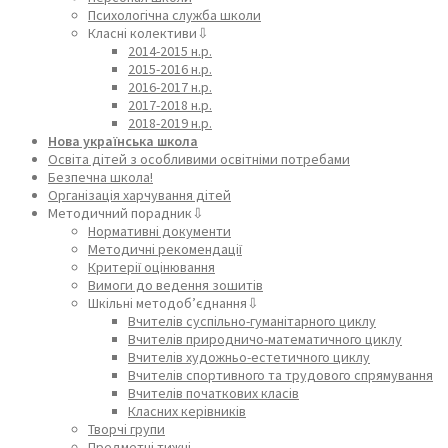
Психологічна служба школи
Класні колективи⇩
2014-2015 н.р.
2015-2016 н.р.
2016-2017 н.р.
2017-2018 н.р.
2018-2019 н.р.
Нова українська школа
Освіта дітей з особливими освітніми потребами
Безпечна школа!
Організація харчування дітей
Методичний порадник⇩
Нормативні документи
Методичні рекомендації
Критерії оцінювання
Вимоги до ведення зошитів
Шкільні методоб’єднання⇩
Вчителів суспільно-гуманітарного циклу
Вчителів природничо-математичного циклу
Вчителів художньо-естетичного циклу
Вчителів спортивного та трудового спрямування
Вчителів початкових класів
Класних керівників
Творчі групи
Предметні тижні