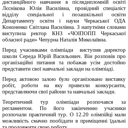
дистанційного навчання в післядипломній освіті
Лєснікова Юлія Василівна, провідний спеціаліст
відділу спеціальної і позашкільної освіти
Департаменту освіти і науки Черкаської ОДА
Кононенко Світлана Василівна. З напутніми словами
виступила ректор КНЗ «ЧОІПОПП Черкаської
обласної ради» Чепурна Наталія Миколаївна.
Перед учасниками олімпіади виступив директор
школи Середа Юрій Васильович. Він розповів про
організаційні питання та побажав усім достойно
представити свої навчальні заклади на олімпіаді.
Перед актовою залою було організовано виставку
робіт, роботи на яку привезли конкурсанти,
представляючи свої райони та навчальні заклади.
Теоретичний тур олімпіади розпочався за
регламентом. По його закінченню учасники
розпочали практичний тур. О 12.20 олімпійці мали
можливість смачно пообідати в приміщенні їдальні
та продовжити свою роботу.