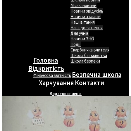
Міські новини
Новини звідусіль
Новини з класів
Наші вітання
Наші досягнення
Для учнів
Новини ЗНО
Події
Скарбничка вчителя
Школа батьківства
Головна
Школа безпеки
Відкритість
Безпечна школа
Фінансова звітність
Харчування
Контакти
Додаткове меню