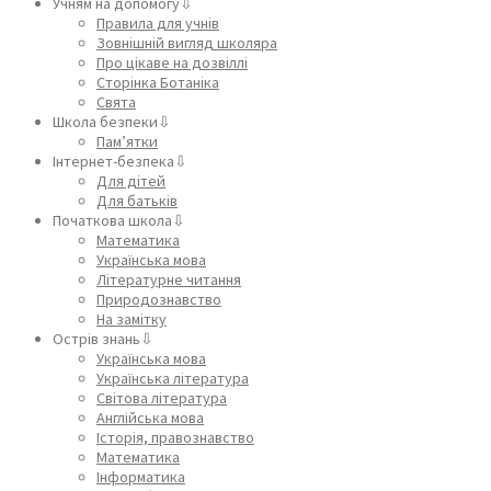
Учням на допомогу⇩
Правила для учнів
Зовнішній вигляд школяра
Про цікаве на дозвіллі
Сторінка Ботаніка
Свята
Школа безпеки⇩
Пам’ятки
Інтернет-безпека⇩
Для дітей
Для батьків
Початкова школа⇩
Математика
Українська мова
Літературне читання
Природознавство
На замітку
Острів знань⇩
Українська мова
Українська література
Світова література
Англійська мова
Історія, правознавство
Математика
Інформатика