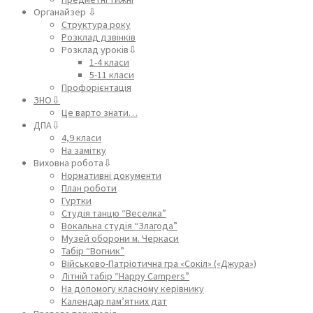
Органайзер ⇩
Структура року
Розклад дзвінків
Розклад уроків⇩
1-4 класи
5-11 класи
Профорієнтація
ЗНО⇩
Це варто знати…
ДПА⇩
4,9 класи
На замітку
Виховна робота⇩
Нормативні документи
План роботи
Гуртки
Студія танцю “Веселка”
Вокальна студія “Злагода”
Музей оборони м. Черкаси
Табір “Вогник”
Військово-Патріотична гра «Сокіл» («Джура»)
Літній табір “Happy Campers”
На допомогу класному керівнику
Календар пам’ятних дат