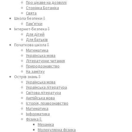
Про цікаве на дозвіллі
Сторінка Ботаніка
Свята
Школа безпеки⇩
Пам’ятки
Інтернет-безпека⇩
Для дітей
Для батьків
Початкова школа⇩
Математика
Українська мова
Літературне читання
Природознавство
На замітку
Острів знань⇩
Українська мова
Українська література
Світова література
Англійська мова
Історія, правознавство
Математика
Інформатика
Фізика⇩
Механіка
Молекулярна фізика