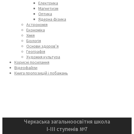
Електрика
Магнетизм
Оптика
Ядерна фізика
Астрономія
Економіка
Хімія
Біологія
Основи здоров’я
Географія
Художня культура
Корисні посилання
Відеофайли
Книга пропозицій і побажань
Черкаська загальноосвітня школа
І-ІІІ ступенів №7