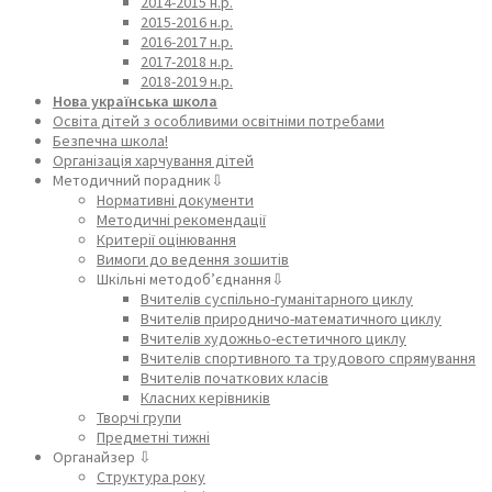
2014-2015 н.р.
2015-2016 н.р.
2016-2017 н.р.
2017-2018 н.р.
2018-2019 н.р.
Нова українська школа
Освіта дітей з особливими освітніми потребами
Безпечна школа!
Організація харчування дітей
Методичний порадник⇩
Нормативні документи
Методичні рекомендації
Критерії оцінювання
Вимоги до ведення зошитів
Шкільні методоб’єднання⇩
Вчителів суспільно-гуманітарного циклу
Вчителів природничо-математичного циклу
Вчителів художньо-естетичного циклу
Вчителів спортивного та трудового спрямування
Вчителів початкових класів
Класних керівників
Творчі групи
Предметні тижні
Органайзер ⇩
Структура року