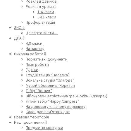
Розклад дзвінків
Розклад уроків⇩
1-4 класи
5-11 класи
Профорієнтація
ЗНО⇩
Це варто знати…
ДПА⇩
4,9 класи
На замітку
Виховна робота⇩
Нормативні документи
План роботи
Гуртки
Студія танцю “Веселка”
Вокальна студія “Злагода”
Музей оборони м. Черкаси
Табір “Вогник”
Військово-Патріотична гра «Сокіл» («Джура»)
Літній табір “Happy Campers”
На допомогу класному керівнику
Календар пам’ятних дат
Правова територія
Наші досягнення⇩
Предметні конкурси