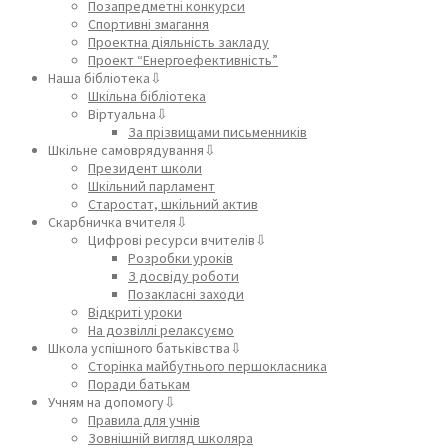
Позапредметні конкурси
Спортивні змагання
Проектна діяльність закладу
Проект “Енергоефективність”
Наша бібліотека⇩
Шкільна бібліотека
Віртуальна⇩
За прізвищами письменників
Шкільне самоврядування⇩
Президент школи
Шкільний парламент
Старостат, шкільний актив
Скарбничка вчителя⇩
Цифрові ресурси вчителів⇩
Розробки уроків
З досвіду роботи
Позакласні заходи
Відкриті уроки
На дозвіллі релаксуємо
Школа успішного батьківства⇩
Сторінка майбутнього першокласника
Поради батькам
Учням на допомогу⇩
Правила для учнів
Зовнішній вигляд школяра