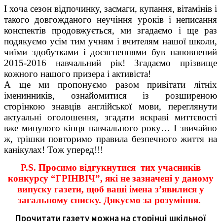
І хоча сезон відпочинку, засмаги, купання, вітамінів і
такого довгожданого неучіння уроків і неписання
конспектів продовжується, ми згадаємо і ще раз
подякуємо усім тим учням і вчителям нашої школи,
чиїми здобутками і досягненнями був наповнений
2015-2016 навчальний рік! Згадаємо прізвище
кожного нашого призера і активіста!
А ще ми пропонуємо разом привітати літніх
іменинників, ознайомитися із розширеною
сторінкою знавців англійської мови, переглянути
актуальні оголошення, згадати яскраві миттєвості
вже минулого кінця навчального року… І звичайно
ж, трішки повторимо правила безпечного життя на
канікулах! Тож уперед!!!
P.S. Просимо відгукнутися тих учасників
конкурсу “ГРІНВІЧ”, які не зазначені у даному
випуску газети, щоб ваші імена з’явилися у
загальному списку. Дякуємо за розуміння.
Прочитати газету можна на сторінці шкільної