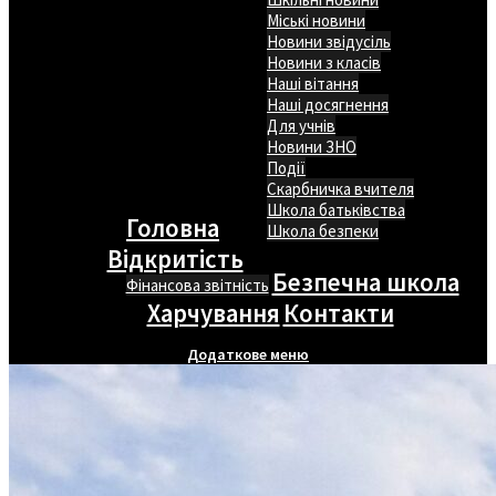
Міські новини
Новини звідусіль
Новини з класів
Наші вітання
Наші досягнення
Для учнів
Новини ЗНО
Події
Скарбничка вчителя
Школа батьківства
Головна
Школа безпеки
Відкритість
Безпечна школа
Фінансова звітність
Харчування
Контакти
Додаткове меню