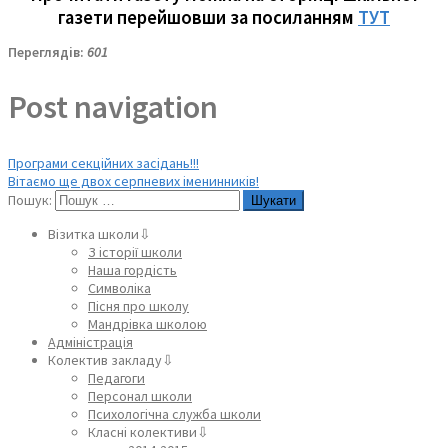
газети перейшовши за посиланням
ТУТ
Переглядів:
601
Post navigation
Програми секційних засідань!!!
Вітаємо ще двох серпневих іменинників!
Пошук:
Візитка школи⇩
З історії школи
Наша гордість
Символіка
Пісня про школу
Мандрівка школою
Адміністрація
Колектив закладу⇩
Педагоги
Персонал школи
Психологічна служба школи
Класні колективи⇩