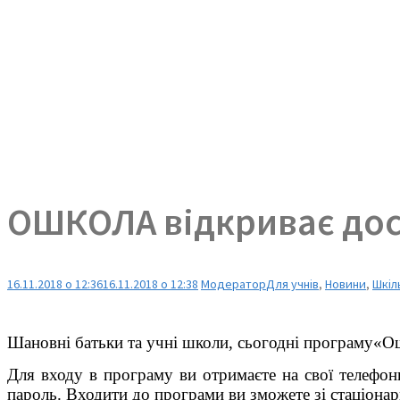
ОШКОЛА відкриває до
16.11.2018 о 12:36
16.11.2018 о 12:38
Модератор
Для учнів
,
Новини
,
Шкіл
Шановні батьки та учні школи, сьогодні програму«Ош
Для входу в програму ви отримаєте на свої телефони
пароль. Входити до програми ви зможете зі стаціонар