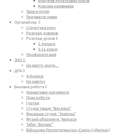
Вчителів початкових класів
Класних керівників
Творчі групи
Предметні тижні
Органайзер ⇩
Структура року
Розклад дзвінків
Розклад уроків⇩
1-4 класи
5-11 класи
Профорієнтація
ЗНО⇩
Це варто знати…
ДПА⇩
4,9 класи
На замітку
Виховна робота⇩
Нормативні документи
План роботи
Гуртки
Студія танцю “Веселка”
Вокальна студія “Злагода”
Музей оборони м. Черкаси
Табір “Вогник”
Військово-Патріотична гра «Сокіл» («Джура»)