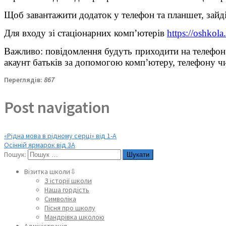
Щоб завантажити додаток у телефон та планшет, зайді
Для входу зі стаціонарних комп’ютерів
https://
oshkol
Важливо: повідомлення будуть приходити на телефон 
акаунт батьків за допомогою комп’ютеру, телефону чи
Переглядів:
867
Post navigation
«Рідна мова в рідному серці» від 1-А
Осінній ярмарок від 3А
Пошук:
Візитка школи⇩
З історії школи
Наша гордість
Символіка
Пісня про школу
Мандрівка школою
Адміністрація