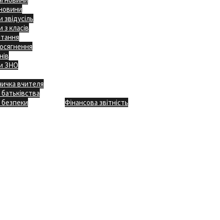
 новини
 звідусіль
 з класів
ітання
осягнення
нів
и ЗНО
ничка вчителя
Відкритість
 батьківства
Безпечна школа
Х
 безпеки
Фінансова звітність
Додаткове меню