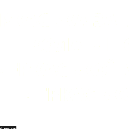
вини
і новини