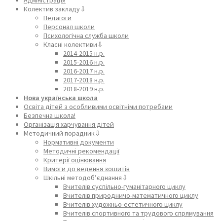
Колектив закладу⇩
Педагоги
Персонал школи
Психологічна служба школи
Класні колективи⇩
2014-2015 н.р.
2015-2016 н.р.
2016-2017 н.р.
2017-2018 н.р.
2018-2019 н.р.
Нова українська школа
Освіта дітей з особливими освітніми потребами
Безпечна школа!
Організація харчування дітей
Методичний порадник⇩
Нормативні документи
Методичні рекомендації
Критерії оцінювання
Вимоги до ведення зошитів
Шкільні методоб’єднання⇩
Вчителів суспільно-гуманітарного циклу
Вчителів природничо-математичного циклу
Вчителів художньо-естетичного циклу
Вчителів спортивного та трудового спрямування