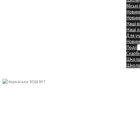
Міські
Новини
Новини
Наші в
Наші д
Для уч
Новин
Події
Скарб
Школа
Головна
Школа