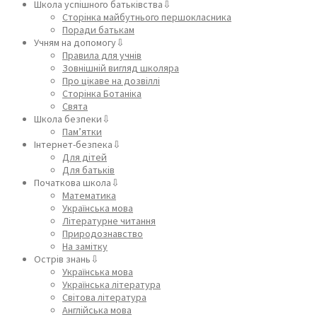
Школа успішного батьківства⇩
Сторінка майбутнього першокласника
Поради батькам
Учням на допомогу⇩
Правила для учнів
Зовнішній вигляд школяра
Про цікаве на дозвіллі
Сторінка Ботаніка
Свята
Школа безпеки⇩
Пам’ятки
Інтернет-безпека⇩
Для дітей
Для батьків
Початкова школа⇩
Математика
Українська мова
Літературне читання
Природознавство
На замітку
Острів знань⇩
Українська мова
Українська література
Світова література
Англійська мова