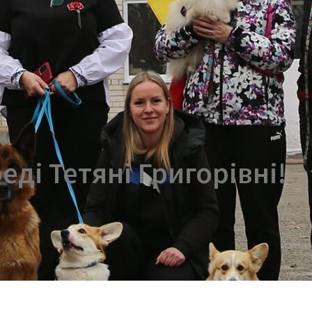
ді Тетяні Григорівні!