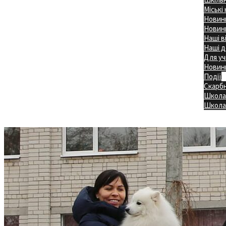
Міські
Новини
Новини
Наші в
Наші д
Для уч
Новин
Події
Скарб
Школа
Головна
Школа