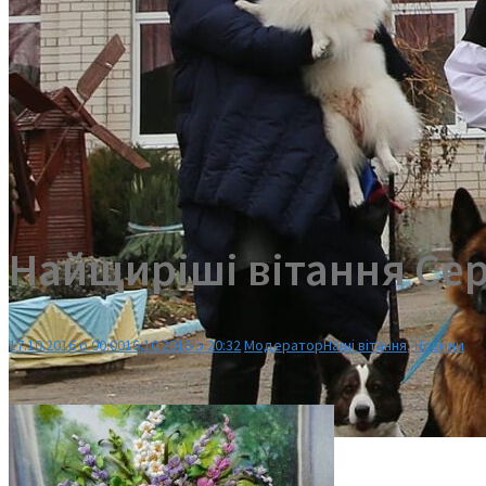
Найщиріші вітання Сере
17.10.2016 о 00:00
16.10.2016 о 20:32
Модератор
Наші вітання
,
Новини