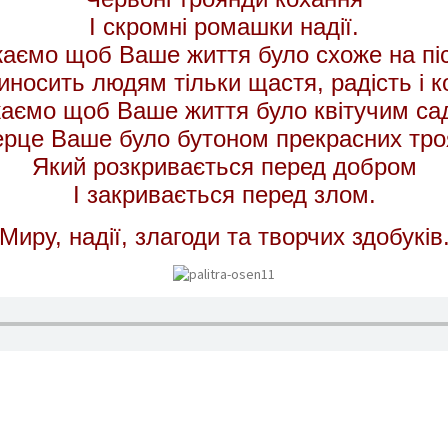
І скромні ромашки надії.
аємо щоб Ваше життя було схоже на пі
иносить людям тільки щастя, радість і к
аємо щоб Ваше життя було квітучим са
ерце Ваше було бутоном прекрасних тро
Який розкривається перед добром
І закривається перед злом.
Миру, надії, злагоди та творчих здобуків