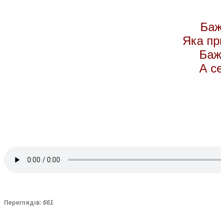
Баж
Яка пр
Баж
А с
Переглядів:
661