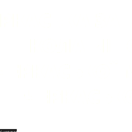
вини
і новини