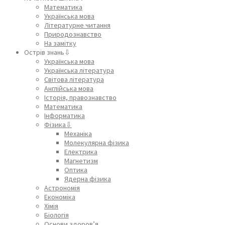
Математика
Українська мова
Літературне читання
Природознавство
На замітку
Острів знань⇩
Українська мова
Українська література
Світова література
Англійська мова
Історія, правознавство
Математика
Інформатика
Фізика⇩
Механіка
Молекулярна фізика
Електрика
Магнетизм
Оптика
Ядерна фізика
Астрономія
Економіка
Хімія
Біологія
Основи здоров’я