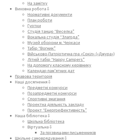
На замітку
Виховна робота⇩
Нормативні документи
План роботи
Гуртки
Студія танцю “Веселка”
Вокальна студія “Злагода”
Музей оборони м. Черкаси
Табір “Вогник”
Військово-Патріотична гра «Сокіл» («Джура»)
Літній табір “Happy Campers”
На допомогу класному керівнику
Календар пам’ятних дат
Правова територія
Наші досягнення⇩
Предметні конкурси
Позапредметні конкурси
Спортивні змагання
Проектна діяльність закладу
Проект “Енергоефективність”
Наша бібліотека⇩
Шкільна бібліотека
Віртуальна⇩
За прізвищами письменників
Шкільне самоврядування⇩