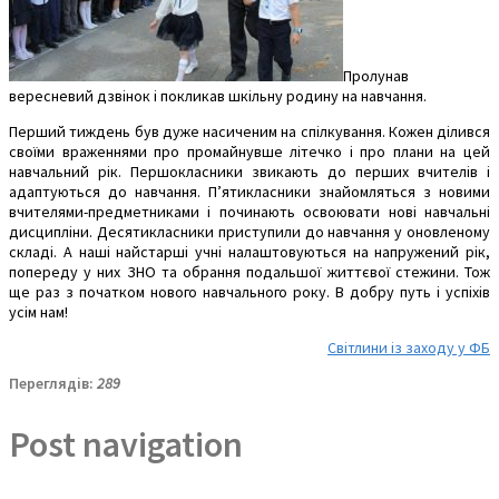
Пролунав
вересневий дзвінок і покликав шкільну родину на навчання.
Перший тиждень був дуже насиченим на спілкування. Кожен ділився
своїми враженнями про промайнувше літечко і про плани на цей
навчальний рік. Першокласники звикають до перших вчителів і
адаптуються до навчання. П’ятикласники знайомляться з новими
вчителями-предметниками і починають освоювати нові навчальні
дисципліни. Десятикласники приступили до навчання у оновленому
складі. А наші найстарші учні налаштовуються на напружений рік,
попереду у них ЗНО та обрання подальшої життєвої стежини. Тож
ще раз з початком нового навчального року. В добру путь і успіхів
усім нам!
Світлини із заходу у ФБ
Переглядів:
289
Post navigation