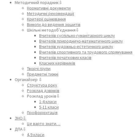
Методичний порадник⇩
Нормативні документи
Методичні рекомендації
Критерії оцінювання
Вимоги до ведення зошитів
Шкільні методоб’єднання⇩
Вчителів суспільно-гуманітарного циклу
Вчителів природничо-математичного циклу
Вчителів художньо-естетичного циклу
Вчителів спортивного та трудового спрямування
Вчителів початкових класів
Класних керівників
Творчі групи
Предметні тижні
Органайзер ⇩
Структура року
Розклад дзвінків
Розклад уроків⇩
1-4 класи
5-11 класи
Профорієнтація
ЗНО⇩
Це варто знати…
ДПА⇩
4,9 класи