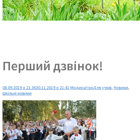
Перший дзвінок!
08.09.2019 о 21:36
30.11.2019 о 21:41
Модератор
Для учнів
,
Новини
,
Шкільні новини