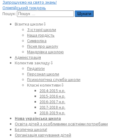
Запрошуємо на свято знань!
Олімпійський тиждень
Пошук:
Візитка школи⇩
З історії школи
Наша гордість
Символіка
Пісня про школу
Мандрівка школою
Адміністрація
Колектив закладу⇩
Педагоги
Персонал школи
Психологічна служба школи
Класні колективи⇩
2014-2015 н.р.
2015-2016 н.р.
2016-2017 н.р.
2017-2018 н.р.
2018-2019 н.р.
Нова українська школа
Освіта дітей з особливими освітніми потребами
Безпечна школа!
Організація харчування дітей