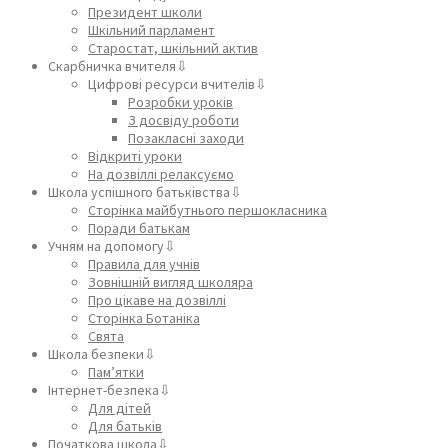
Президент школи
Шкільний парламент
Старостат, шкільний актив
Скарбничка вчителя⇩
Цифрові ресурси вчителів⇩
Розробки уроків
З досвіду роботи
Позакласні заходи
Відкриті уроки
На дозвіллі релаксуємо
Школа успішного батьківства⇩
Сторінка майбутнього першокласника
Поради батькам
Учням на допомогу⇩
Правила для учнів
Зовнішній вигляд школяра
Про цікаве на дозвіллі
Сторінка Ботаніка
Свята
Школа безпеки⇩
Пам’ятки
Інтернет-безпека⇩
Для дітей
Для батьків
Початкова школа⇩