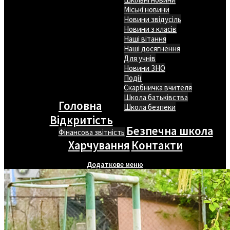
Міські новини
Новини звідусіль
Новини з класів
Наші вітання
Наші досягнення
Для учнів
Новини ЗНО
Події
Скарбничка вчителя
Школа батьківства
Головна
Школа безпеки
Відкритість
Безпечна школа
Фінансова звітність
Харчування
Контакти
Додаткове меню