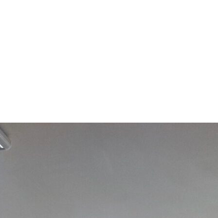
арчування
Контакти