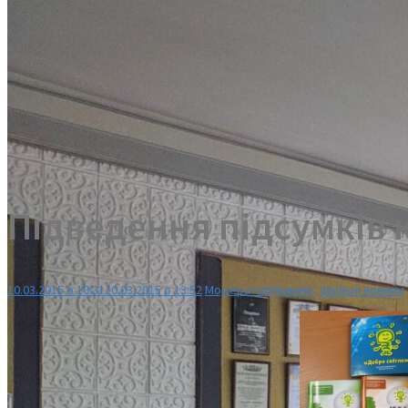
Підведення підсумків к
10.03.2015 о 10:31
10.03.2015 о 13:52
Модератор
Новини
,
Шкільні новини