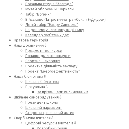
Вокальна студія “Злагода”
Музей оборони м. Черкаси
Табір “Вогник”
Військово-Патріотична гра «Сокіл» («Джура»)
Літній табір “Happy Campers”
На допомогу класному керівнику
Календар пам’ятних дат
Правова територія
Наші досягнення⇩
Предметні конкурси
Позапредметні конкурси
Спортивні змагання
Проектна діяльність закладу
Проект “Енергоефективність”
Наша бібліотека⇩
Шкільна бібліотека
Віртуальна⇩
За прізвищами письменників
Шкільне самоврядування⇩
Президент школи
Шкільний парламент
Старостат, шкільний актив
Скарбничка вчителя⇩
Цифрові ресурси вчителів⇩
Розробки уроків