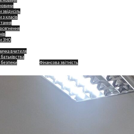
 новини
 звідусіль
 з класів
ітання
осягнення
нів
и ЗНО
ничка вчителя
Відкритість
 батьківства
Безпечна школа
Х
 безпеки
Фінансова звітність
Додаткове меню