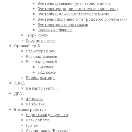
Вчителів суспільно-гуманітарного циклу
Вчителів природничо-математичного циклу
Вчителів художньо-естетичного циклу
Вчителів спортивного та трудового спрямування
Вчителів початкових класів
Класних керівників
Творчі групи
Предметні тижні
Органайзер ⇩
Структура року
Розклад дзвінків
Розклад уроків⇩
1-4 класи
5-11 класи
Профорієнтація
ЗНО⇩
Це варто знати…
ДПА⇩
4,9 класи
На замітку
Виховна робота⇩
Нормативні документи
План роботи
Гуртки
Студія танцю “Веселка”