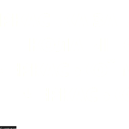
вини
і новини