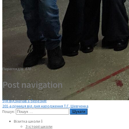
Переглядів:
870
Post navigation
9-М відзначав 8 березня!
201-а річниця від дня народження Т.Г. Шевченка
Пошук:
Візитка школи⇩
З історії школи