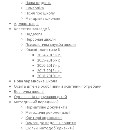
Наша гордість
Символіка
Пісня про школу
Мандрівка школою
Адміністрація
Колектив закладу⇩
Педагоги
Персонал школи
Психологічна служба школи
Класні колективи⇩
2014-2015 н.р.
2015-2016 н.р.
2016-2017 н.р.
2017-2018 н.р.
2018-2019 н.р.
Нова українська школа
Освіта дітей з особливими освітніми потребами
Безпечна школа!
Організація харчування дітей
Методичний порадник⇩
Нормативні документи
Методичні рекомендації
Критерії оцінювання
Вимоги до ведення зошитів
Шкільні методоб’єднання⇩