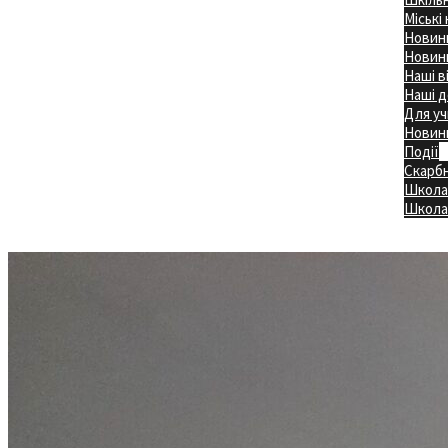
Міські
Новини
Новини
Наші в
Наші д
Для уч
Новин
Події
Скарб
Школа
Головна
Школа