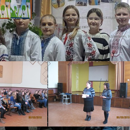
6 березня в актовій залі школи відбулося підведення
“Заміни лампи – зміни світ”.
сіх класів було нагороджено різними призами: магнітами, складанками, 