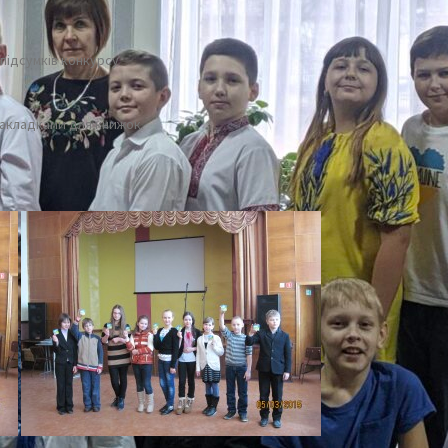
 підсумків конкурсу
закладками для книжок.