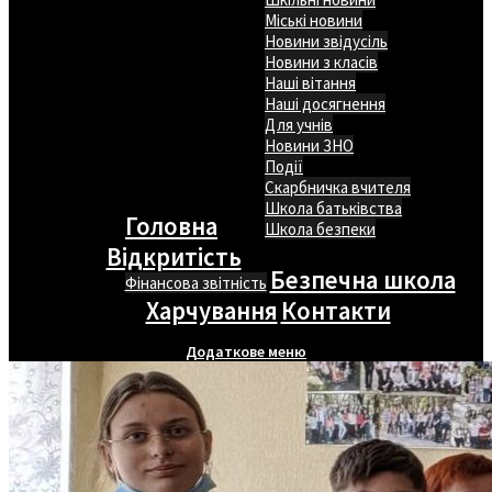
Міські новини
Новини звідусіль
Новини з класів
Наші вітання
Наші досягнення
Для учнів
Новини ЗНО
Події
Скарбничка вчителя
Школа батьківства
Головна
Школа безпеки
Відкритість
Безпечна школа
Фінансова звітність
Харчування
Контакти
Додаткове меню