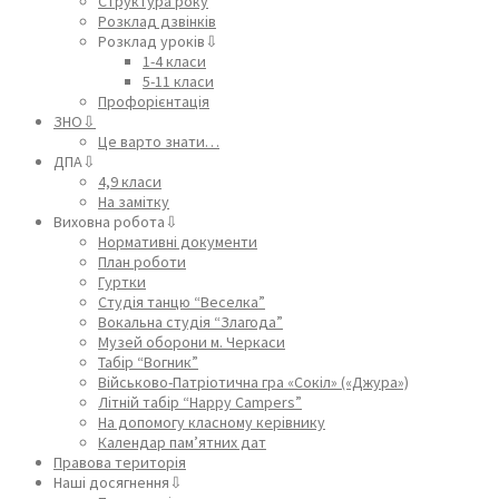
Структура року
Розклад дзвінків
Розклад уроків⇩
1-4 класи
5-11 класи
Профорієнтація
ЗНО⇩
Це варто знати…
ДПА⇩
4,9 класи
На замітку
Виховна робота⇩
Нормативні документи
План роботи
Гуртки
Студія танцю “Веселка”
Вокальна студія “Злагода”
Музей оборони м. Черкаси
Табір “Вогник”
Військово-Патріотична гра «Сокіл» («Джура»)
Літній табір “Happy Campers”
На допомогу класному керівнику
Календар пам’ятних дат
Правова територія
Наші досягнення⇩