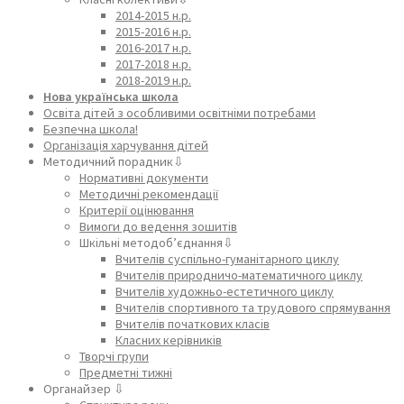
2014-2015 н.р.
2015-2016 н.р.
2016-2017 н.р.
2017-2018 н.р.
2018-2019 н.р.
Нова українська школа
Освіта дітей з особливими освітніми потребами
Безпечна школа!
Організація харчування дітей
Методичний порадник⇩
Нормативні документи
Методичні рекомендації
Критерії оцінювання
Вимоги до ведення зошитів
Шкільні методоб’єднання⇩
Вчителів суспільно-гуманітарного циклу
Вчителів природничо-математичного циклу
Вчителів художньо-естетичного циклу
Вчителів спортивного та трудового спрямування
Вчителів початкових класів
Класних керівників
Творчі групи
Предметні тижні
Органайзер ⇩