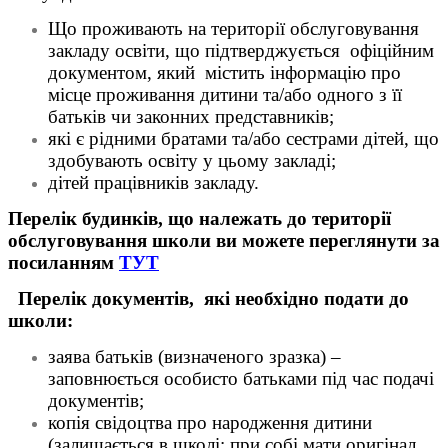
Що проживають на території обслуговування
закладу освіти, що підтверджується офіційним
документом, який містить інформацію про
місце проживання дитини та/або одного з її
батьків чи законних представників;
які є рідними братами та/або сестрами дітей, що
здобувають освіту у цьому закладі;
дітей працівників закладу.
Перелік будинків, що належать до
території
обслуговування школи ви можете переглянути за
посиланням
ТУТ
Перелік документів
,
які
необхідно подати
до
школи:
заява батьків (визначеного зразка) –
заповнюється особисто батьками під час подачі
документів;
копія свідоцтва про народження дитини
(залишається в школі; при собі мати оригінал