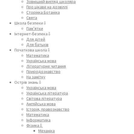
Зовнішній вигляд школяра
Про цікаве на дозвіллі
Сторінка Ботаніка
Свята
Школа безпеки⇩
Пам’ятки
Інтернет-безпека⇩
Для дітей
Для батьків
Початкова школа⇩
Математика
Українська мова
Літературне читання
Природознавство
На замітку
Острів знань⇩
Українська мова
Українська література
Світова література
Англійська мова
Історія, правознавство
Математика
Інформатика
Фізика⇩
Механіка