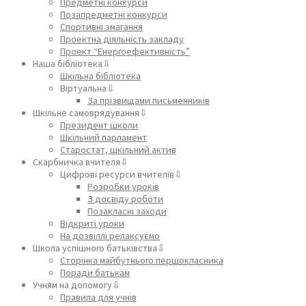
Предметні конкурси
Позапредметні конкурси
Спортивні змагання
Проектна діяльність закладу
Проект “Енергоефективність”
Наша бібліотека⇩
Шкільна бібліотека
Віртуальна⇩
За прізвищами письменників
Шкільне самоврядування⇩
Президент школи
Шкільний парламент
Старостат, шкільний актив
Скарбничка вчителя⇩
Цифрові ресурси вчителів⇩
Розробки уроків
З досвіду роботи
Позакласні заходи
Відкриті уроки
На дозвіллі релаксуємо
Школа успішного батьківства⇩
Сторінка майбутнього першокласника
Поради батькам
Учням на допомогу⇩
Правила для учнів