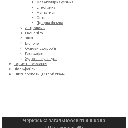
Молекулярна фізика
Електрика
Магнетизм
Оптика
Ядерна фізика
Астрономія
Економіка
Хімія
Біологія
Основи здоров’я
Географія
Художня культура
Корисні посилання
Відеофайли
Книга пропозицій і побажань
Черкаська загальноосвітня школа
І-ІІІ ступенів №7