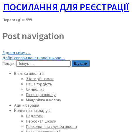
ПОСИЛАННЯ ДЛЯ РЕЄСТРАЦІЇ
Переглядів:
899
Post navigation
З днем сміху ….
Добрі справи початкової школи…
Пошук:
Візитка школи⇩
З історії школи
Наша гордість
Символіка
Пісня про школу
Мандрівка школою
Адміністрація
Колектив закладу⇩
Педагоги
Персонал школи
Психологічна служба школи
Класні колективи⇩