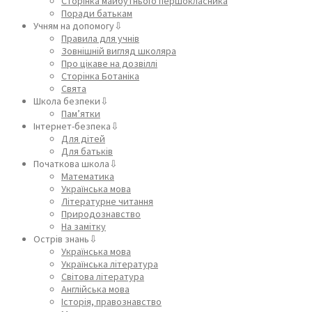
Сторінка майбутнього першокласника
Поради батькам
Учням на допомогу⇩
Правила для учнів
Зовнішній вигляд школяра
Про цікаве на дозвіллі
Сторінка Ботаніка
Свята
Школа безпеки⇩
Пам’ятки
Інтернет-безпека⇩
Для дітей
Для батьків
Початкова школа⇩
Математика
Українська мова
Літературне читання
Природознавство
На замітку
Острів знань⇩
Українська мова
Українська література
Світова література
Англійська мова
Історія, правознавство