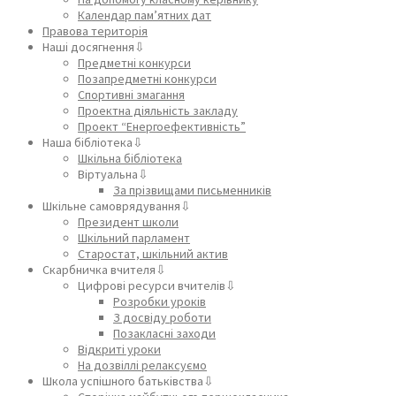
Календар пам’ятних дат
Правова територія
Наші досягнення⇩
Предметні конкурси
Позапредметні конкурси
Спортивні змагання
Проектна діяльність закладу
Проект “Енергоефективність”
Наша бібліотека⇩
Шкільна бібліотека
Віртуальна⇩
За прізвищами письменників
Шкільне самоврядування⇩
Президент школи
Шкільний парламент
Старостат, шкільний актив
Скарбничка вчителя⇩
Цифрові ресурси вчителів⇩
Розробки уроків
З досвіду роботи
Позакласні заходи
Відкриті уроки
На дозвіллі релаксуємо
Школа успішного батьківства⇩