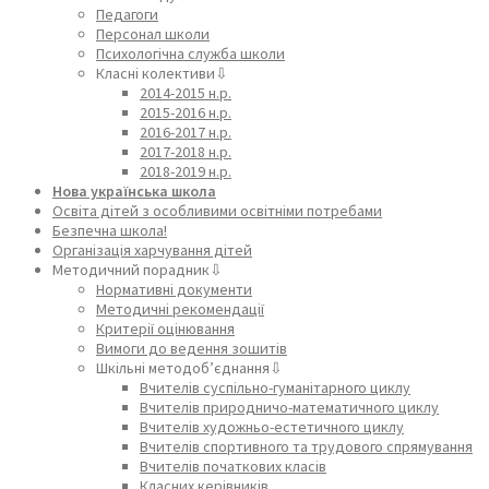
Педагоги
Персонал школи
Психологічна служба школи
Класні колективи⇩
2014-2015 н.р.
2015-2016 н.р.
2016-2017 н.р.
2017-2018 н.р.
2018-2019 н.р.
Нова українська школа
Освіта дітей з особливими освітніми потребами
Безпечна школа!
Організація харчування дітей
Методичний порадник⇩
Нормативні документи
Методичні рекомендації
Критерії оцінювання
Вимоги до ведення зошитів
Шкільні методоб’єднання⇩
Вчителів суспільно-гуманітарного циклу
Вчителів природничо-математичного циклу
Вчителів художньо-естетичного циклу
Вчителів спортивного та трудового спрямування
Вчителів початкових класів
Класних керівників