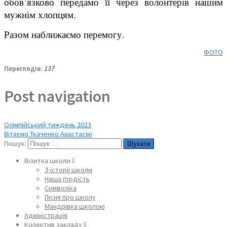
обов’язково передамо її через волонтерів нашим
мужнім хлопцям.
Разом наближаємо перемогу.
ФОТО
Переглядів:
137
Post navigation
Олімпійський тиждень 2023
Вітаємо Ткаченко Анастасію
Пошук:
Візитка школи⇩
З історії школи
Наша гордість
Символіка
Пісня про школу
Мандрівка школою
Адміністрація
Колектив закладу⇩