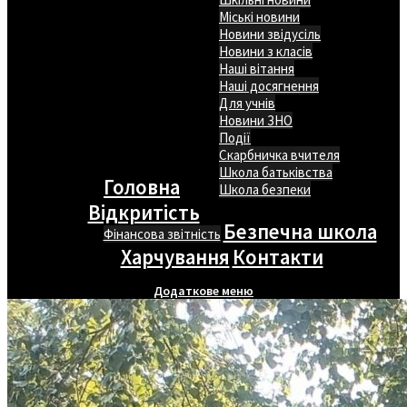
Міські новини
Новини звідусіль
Новини з класів
Наші вітання
Наші досягнення
Для учнів
Новини ЗНО
Події
Скарбничка вчителя
Школа батьківства
Головна
Школа безпеки
Відкритість
Безпечна школа
Фінансова звітність
Харчування
Контакти
Додаткове меню