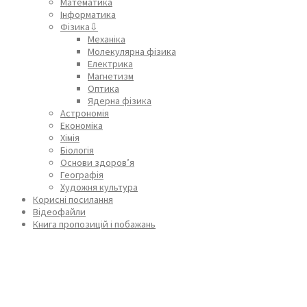
Математика
Інформатика
Фізика⇩
Механіка
Молекулярна фізика
Електрика
Магнетизм
Оптика
Ядерна фізика
Астрономія
Економіка
Хімія
Біологія
Основи здоров’я
Географія
Художня культура
Корисні посилання
Відеофайли
Книга пропозицій і побажань