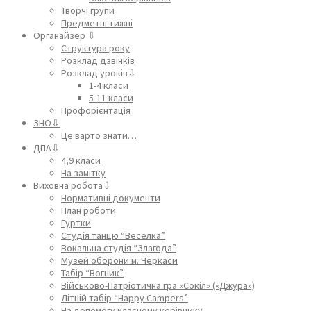
Творчі групи
Предметні тижні
Органайзер ⇩
Структура року
Розклад дзвінків
Розклад уроків⇩
1-4 класи
5-11 класи
Профорієнтація
ЗНО⇩
Це варто знати…
ДПА⇩
4,9 класи
На замітку
Виховна робота⇩
Нормативні документи
План роботи
Гуртки
Студія танцю “Веселка”
Вокальна студія “Злагода”
Музей оборони м. Черкаси
Табір “Вогник”
Військово-Патріотична гра «Сокіл» («Джура»)
Літній табір “Happy Campers”
На допомогу класному керівнику