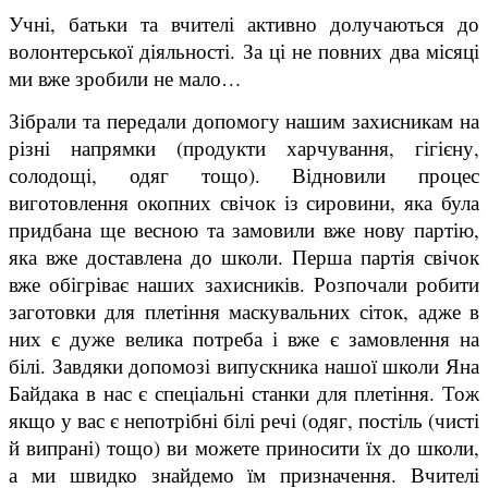
Учні, батьки та вчителі активно долучаються до
волонтерської діяльності. За ці не повних два місяці
ми вже зробили не мало…
Зібрали та передали допомогу нашим захисникам на
різні напрямки (продукти харчування, гігієну,
солодощі, одяг тощо). Відновили процес
виготовлення окопних свічок із сировини, яка була
придбана ще весною та замовили вже нову партію,
яка вже доставлена до школи. Перша партія свічок
вже обігріває наших захисників. Розпочали робити
заготовки для плетіння маскувальних сіток, адже в
них є дуже велика потреба і вже є замовлення на
білі. Завдяки допомозі випускника нашої школи Яна
Байдака в нас є спеціальні станки для плетіння. Тож
якщо у вас є непотрібні білі речі (одяг, постіль (чисті
й випрані) тощо) ви можете приносити їх до школи,
а ми швидко знайдемо їм призначення. Вчителі