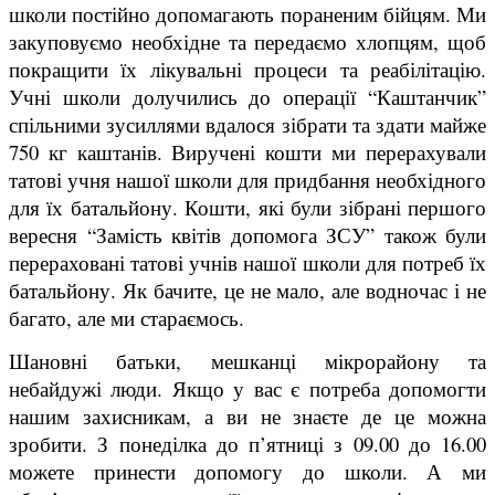
школи постійно допомагають пораненим бійцям. Ми
закуповуємо необхідне та передаємо хлопцям, щоб
покращити їх лікувальні процеси та реабілітацію.
Учні школи долучились до операції “Каштанчик”
спільними зусиллями вдалося зібрати та здати майже
750 кг каштанів. Виручені кошти ми перерахували
татові учня нашої школи для придбання необхідного
для їх батальйону. Кошти, які були зібрані першого
вересня “Замість квітів допомога ЗСУ” також були
перераховані татові учнів нашої школи для потреб їх
батальйону. Як бачите, це не мало, але водночас і не
багато, але ми стараємось.
Шановні батьки, мешканці мікрорайону та
небайдужі люди. Якщо у вас є потреба допомогти
нашим захисникам, а ви не знаєте де це можна
зробити. З понеділка до п’ятниці з 09.00 до 16.00
можете принести допомогу до школи. А ми