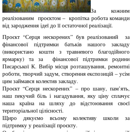
За кожним
реалізованим проєктом – кропітка робота команди
від зародження ідеї до її остаточної реалізації.
Проєкт “Серця нескорених” був реалізований за
фінансової підтримки батьків нашого закладу
(використано кошти з травневого благодійного
ярмарку) та за фінансової підтримки родини
Писарської К. Вибір місця розташування, ремонтні
роботи, творчий задум, створення експозицій – усім
цим займався колектив закладу.
Проєкт “Серця нескорених” – про шану, пам’ять,
наш пекучий біль і нагадування, яку ціну сплачує
наша країна на шляху до відстоювання своєї
територіальної цілісності.
Щиро дякуємо всьому колективу школи за
підтримку у реалізації проєкту.