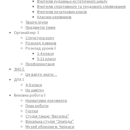
Вчителів художньо-естетичного циклу
Вчителів спортивного та трудового спрямування
Вчителів початкових класів
Класних керівників
Творчі групи
Предметні тижні
Органайзер ⇩
Структура року
Розклад дзвінків
Розклад уроків⇩
1-4 класи
5-11 класи
Профорієнтація
ЗНО⇩
Це варто знати…
ДПА⇩
4,9 класи
На замітку
Виховна робота⇩
Нормативні документи
План роботи
Гуртки
Студія танцю “Веселка”
Вокальна студія “Злагода”
Музей оборони м. Черкаси