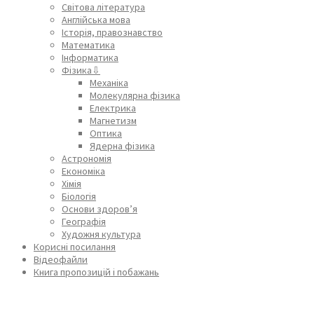
Світова література
Англійська мова
Історія, правознавство
Математика
Інформатика
Фізика⇩
Механіка
Молекулярна фізика
Електрика
Магнетизм
Оптика
Ядерна фізика
Астрономія
Економіка
Хімія
Біологія
Основи здоров’я
Географія
Художня культура
Корисні посилання
Відеофайли
Книга пропозицій і побажань