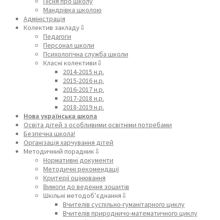
Пісня про школу
Мандрівка школою
Адміністрація
Колектив закладу⇩
Педагоги
Персонал школи
Психологічна служба школи
Класні колективи⇩
2014-2015 н.р.
2015-2016 н.р.
2016-2017 н.р.
2017-2018 н.р.
2018-2019 н.р.
Нова українська школа
Освіта дітей з особливими освітніми потребами
Безпечна школа!
Організація харчування дітей
Методичний порадник⇩
Нормативні документи
Методичні рекомендації
Критерії оцінювання
Вимоги до ведення зошитів
Шкільні методоб’єднання⇩
Вчителів суспільно-гуманітарного циклу
Вчителів природничо-математичного циклу