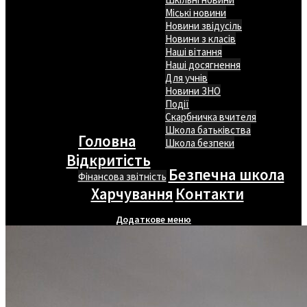
Міські новини
Новини звідусіль
Новини з класів
Наші вітання
Наші досягнення
Для учнів
Новини ЗНО
Події
Скарбничка вчителя
Школа батьківства
Головна
Школа безпеки
Відкритість
Безпечна школа
Фінансова звітність
Харчування
Контакти
Додаткове меню