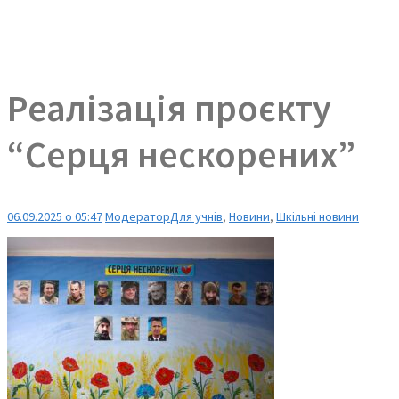
Реалізація проєкту
“Серця нескорених”
06.09.2025 о 05:47
Модератор
Для учнів
,
Новини
,
Шкільні новини