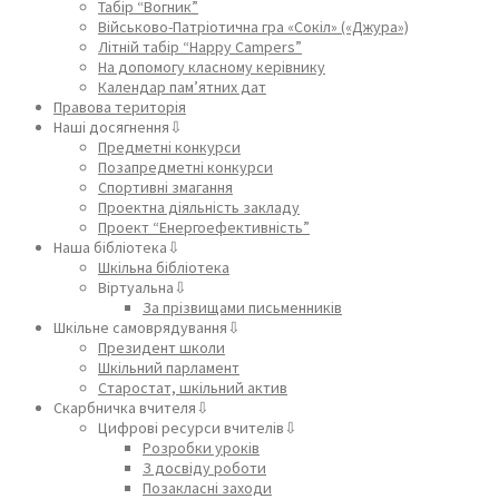
Табір “Вогник”
Військово-Патріотична гра «Сокіл» («Джура»)
Літній табір “Happy Campers”
На допомогу класному керівнику
Календар пам’ятних дат
Правова територія
Наші досягнення⇩
Предметні конкурси
Позапредметні конкурси
Спортивні змагання
Проектна діяльність закладу
Проект “Енергоефективність”
Наша бібліотека⇩
Шкільна бібліотека
Віртуальна⇩
За прізвищами письменників
Шкільне самоврядування⇩
Президент школи
Шкільний парламент
Старостат, шкільний актив
Скарбничка вчителя⇩
Цифрові ресурси вчителів⇩
Розробки уроків
З досвіду роботи
Позакласні заходи