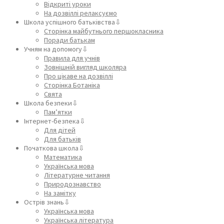
Відкриті уроки
На дозвіллі релаксуємо
Школа успішного батьківства⇩
Сторінка майбутнього першокласника
Поради батькам
Учням на допомогу⇩
Правила для учнів
Зовнішній вигляд школяра
Про цікаве на дозвіллі
Сторінка Ботаніка
Свята
Школа безпеки⇩
Пам’ятки
Інтернет-безпека⇩
Для дітей
Для батьків
Початкова школа⇩
Математика
Українська мова
Літературне читання
Природознавство
На замітку
Острів знань⇩
Українська мова
Українська література