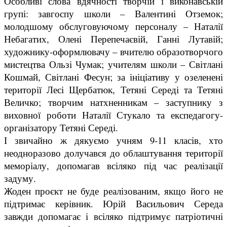
Особливі слова вдячності творчій і виконавській
групі: завгоспу школи – Валентині Отземок;
молодшому обслуговуючому персоналу – Наталії
Небагатих, Олені Перепечаєвій, Ганні Лутавій;
художнику-оформлювачу – вчителю образотворчого
мистецтва Ользі Чумак; учителям школи – Світлані
Кошмай, Світлані Фесун; за ініціативу у озеленені
території Лесі Щербатюк, Тетяні Середі та Тетяні
Величко; творчим натхненникам – заступнику з
виховної роботи Наталії Стукало та експедагогу-
організатору Тетяні Середі.
І звичайно ж дякуємо учням 9-11 класів, хто
неодноразово долучався до облаштування території
меморіалу, допомагав всіляко під час реалізації
задуму.
Жоден проєкт не буде реалізованим, якщо його не
підтримає керівник. Юрій Васильович Середа
завжди допомагає і всіляко підтримує патріотичні