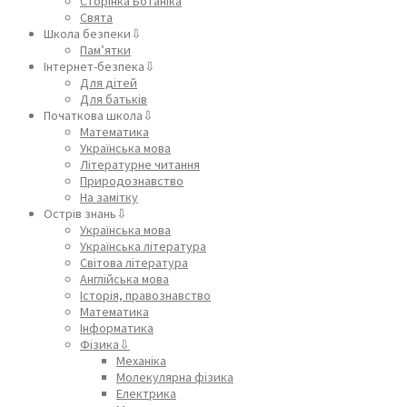
Сторінка Ботаніка
Свята
Школа безпеки⇩
Пам’ятки
Інтернет-безпека⇩
Для дітей
Для батьків
Початкова школа⇩
Математика
Українська мова
Літературне читання
Природознавство
На замітку
Острів знань⇩
Українська мова
Українська література
Світова література
Англійська мова
Історія, правознавство
Математика
Інформатика
Фізика⇩
Механіка
Молекулярна фізика
Електрика