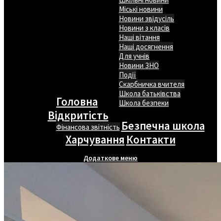
Міські новини
Новини звідусіль
Новини з класів
Наші вітання
Наші досягнення
Для учнів
Новини ЗНО
Події
Скарбничка вчителя
Школа батьківства
Головна
Школа безпеки
Відкритість
Безпечна школа
Фінансова звітність
Харчування
Контакти
Додаткове меню