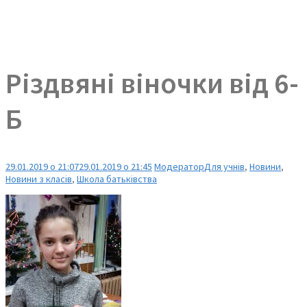
Різдвяні віночки від 6-
Б
29.01.2019 о 21:07
29.01.2019 о 21:45
Модератор
Для учнів
,
Новини
,
Новини з класів
,
Школа батьківства