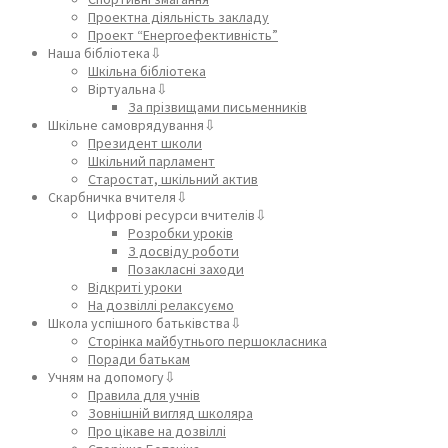
Проектна діяльність закладу
Проект “Енергоефективність”
Наша бібліотека⇩
Шкільна бібліотека
Віртуальна⇩
За прізвищами письменників
Шкільне самоврядування⇩
Президент школи
Шкільний парламент
Старостат, шкільний актив
Скарбничка вчителя⇩
Цифрові ресурси вчителів⇩
Розробки уроків
З досвіду роботи
Позакласні заходи
Відкриті уроки
На дозвіллі релаксуємо
Школа успішного батьківства⇩
Сторінка майбутнього першокласника
Поради батькам
Учням на допомогу⇩
Правила для учнів
Зовнішній вигляд школяра
Про цікаве на дозвіллі