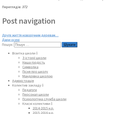
Переглядів:
372
Post navigation
Друге життя новорічним деревам…
Дари осені
Пошук:
Візитка школи⇩
З історії школи
Наша гордість
Символіка
Пісня про школу
Мандрівка школою
Адміністрація
Колектив закладу⇩
Педагоги
Персонал школи
Психологічна служба школи
Класні колективи⇩
2014-2015 н.р.
2015-2016 н.р.