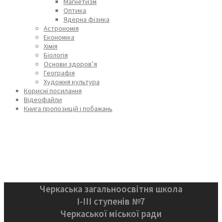
Магнетизм
Оптика
Ядерна фізика
Астрономія
Економіка
Хімія
Біологія
Основи здоров’я
Географія
Художня культура
Корисні посилання
Відеофайли
Книга пропозицій і побажань
Черкаська загальноосвітня школа
І-ІІІ ступенів №7
Черкаської міської ради