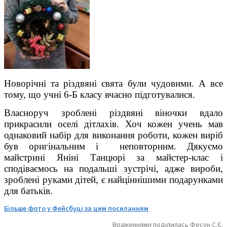
Новорічні та різдвяні свята були чудовими. А все
тому, що учні 6-Б класу вчасно підготувалися.
Власноруч зроблені різдвяні віночки вдало
прикрасили оселі дітлахів. Хоч кожен учень мав
однаковий набір для виконання роботи, кожен виріб
був оригінальним і неповторним. Дякуємо
майстрині Яніні Танцюрі за майстер-клас і
сподіваємось на подальші зустрічі, адже вироби,
зроблені руками дітей, є найціннішими подарунками
для батьків.
Більше фото у Фейсбуці за цим посиланням
Враженнями поділилась Фесун С.Є.