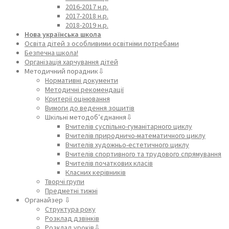
2016-2017 н.р.
2017-2018 н.р.
2018-2019 н.р.
Нова українська школа
Освіта дітей з особливими освітніми потребами
Безпечна школа!
Організація харчування дітей
Методичний порадник⇩
Нормативні документи
Методичні рекомендації
Критерії оцінювання
Вимоги до ведення зошитів
Шкільні методоб’єднання⇩
Вчителів суспільно-гуманітарного циклу
Вчителів природничо-математичного циклу
Вчителів художньо-естетичного циклу
Вчителів спортивного та трудового спрямування
Вчителів початкових класів
Класних керівників
Творчі групи
Предметні тижні
Органайзер ⇩
Структура року
Розклад дзвінків
Розклад уроків⇩