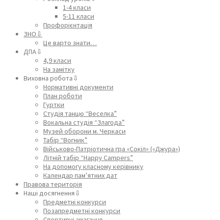
1-4 класи
5-11 класи
Профорієнтація
ЗНО⇩
Це варто знати…
ДПА⇩
4,9 класи
На замітку
Виховна робота⇩
Нормативні документи
План роботи
Гуртки
Студія танцю “Веселка”
Вокальна студія “Злагода”
Музей оборони м. Черкаси
Табір “Вогник”
Військово-Патріотична гра «Сокіл» («Джура»)
Літній табір “Happy Campers”
На допомогу класному керівнику
Календар пам’ятних дат
Правова територія
Наші досягнення⇩
Предметні конкурси
Позапредметні конкурси
Спортивні змагання