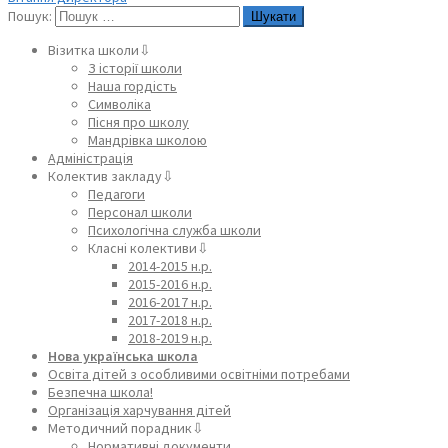
Пошук:
Візитка школи⇩
З історії школи
Наша гордість
Символіка
Пісня про школу
Мандрівка школою
Адміністрація
Колектив закладу⇩
Педагоги
Персонал школи
Психологічна служба школи
Класні колективи⇩
2014-2015 н.р.
2015-2016 н.р.
2016-2017 н.р.
2017-2018 н.р.
2018-2019 н.р.
Нова українська школа
Освіта дітей з особливими освітніми потребами
Безпечна школа!
Організація харчування дітей
Методичний порадник⇩
Нормативні документи