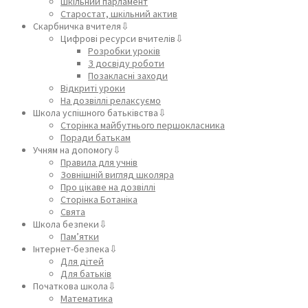
Шкільний парламент
Старостат, шкільний актив
Скарбничка вчителя⇩
Цифрові ресурси вчителів⇩
Розробки уроків
З досвіду роботи
Позакласні заходи
Відкриті уроки
На дозвіллі релаксуємо
Школа успішного батьківства⇩
Сторінка майбутнього першокласника
Поради батькам
Учням на допомогу⇩
Правила для учнів
Зовнішній вигляд школяра
Про цікаве на дозвіллі
Сторінка Ботаніка
Свята
Школа безпеки⇩
Пам’ятки
Інтернет-безпека⇩
Для дітей
Для батьків
Початкова школа⇩
Математика