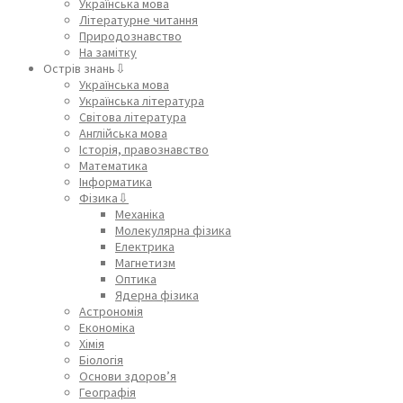
Українська мова
Літературне читання
Природознавство
На замітку
Острів знань⇩
Українська мова
Українська література
Світова література
Англійська мова
Історія, правознавство
Математика
Інформатика
Фізика⇩
Механіка
Молекулярна фізика
Електрика
Магнетизм
Оптика
Ядерна фізика
Астрономія
Економіка
Хімія
Біологія
Основи здоров’я
Географія