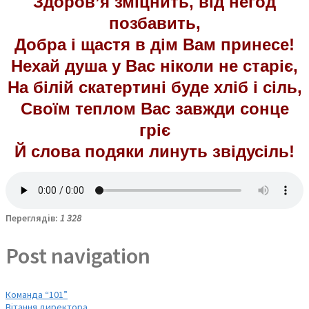
Здоров’я зміцнить, від негод
позбавить,
Добра і щастя в дім Вам принесе!
Нехай душа у Вас ніколи не старіє,
На білій скатертині буде хліб і сіль,
Своїм теплом Вас завжди сонце
гріє
Й слова подяки линуть звідусіль!
Переглядів:
1 328
Post navigation
Команда “101”
Вітання директора