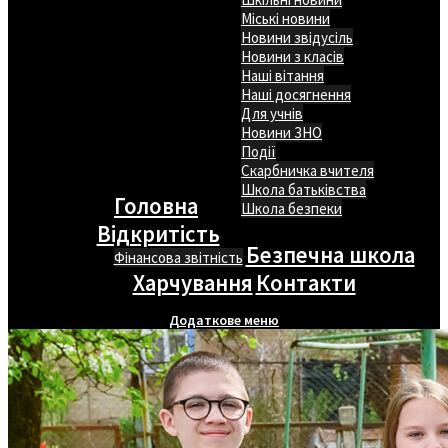
Міські новини
Новини звідусіль
Новини з класів
Наші вітання
Наші досягнення
Для учнів
Новини ЗНО
Події
Скарбничка вчителя
Школа батьківства
Головна
Школа безпеки
Відкритість
Безпечна школа
Фінансова звітність
Харчування
Контакти
Додаткове меню