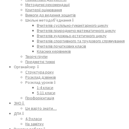
Методичні рекомендації
Критерії оцінювання
Вимоги до ведення зошитів
Шкільні методоб’єднання⇩
Вчителів суспільно-гуманітарного циклу
Вчителів природничо-математичного циклу
Вчителів художньо-естетичного циклу
Вчителів спортивного та трудового спрямування
Вчителів початкових класів
Класних керівників
Творчі групи
Предметні тижні
Органайзер ⇩
Структура року
Розклад дзвінків
Розклад уроків⇩
1-4 класи
5-11 класи
Профорієнтація
ЗНО⇩
Це варто знати…
ДПА⇩
4,9 класи
На замітку
Виховна робота⇩