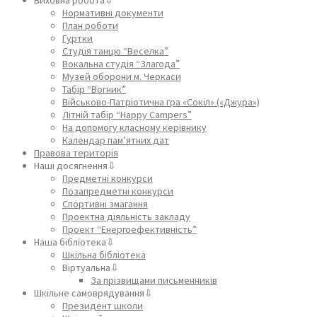
Нормативні документи
План роботи
Гуртки
Студія танцю “Веселка”
Вокальна студія “Злагода”
Музей оборони м. Черкаси
Табір “Вогник”
Військово-Патріотична гра «Сокіл» («Джура»)
Літній табір “Happy Campers”
На допомогу класному керівнику
Календар пам’ятних дат
Правова територія
Наші досягнення⇩
Предметні конкурси
Позапредметні конкурси
Спортивні змагання
Проектна діяльність закладу
Проект “Енергоефективність”
Наша бібліотека⇩
Шкільна бібліотека
Віртуальна⇩
За прізвищами письменників
Шкільне самоврядування⇩
Президент школи