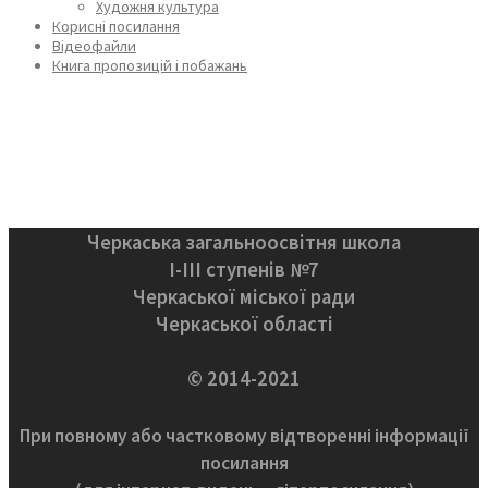
Художня культура
Корисні посилання
Відеофайли
Книга пропозицій і побажань
Черкаська загальноосвітня школа
І-ІІІ ступенів №7
Черкаської міської ради
Черкаської області
© 2014-2021
При повному або частковому відтворенні інформації
посилання