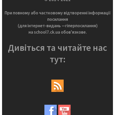
При повному або частковому відтворенні інформації
посилання
(для інтернет-видань —гіперпосилання)
на school7.ck.ua обов'язкове.
Дивіться та читайте нас
тут: