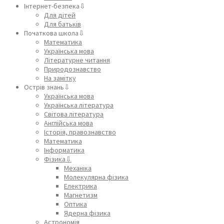
Інтернет-безпека⇩
Для дітей
Для батьків
Початкова школа⇩
Математика
Українська мова
Літературне читання
Природознавство
На замітку
Острів знань⇩
Українська мова
Українська література
Світова література
Англійська мова
Історія, правознавство
Математика
Інформатика
Фізика⇩
Механіка
Молекулярна фізика
Електрика
Магнетизм
Оптика
Ядерна фізика
Астрономія