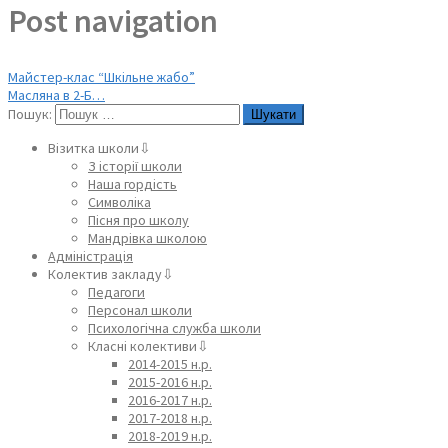
Post navigation
Майстер-клас “Шкільне жабо”
Масляна в 2-Б…
Пошук:
Візитка школи⇩
З історії школи
Наша гордість
Символіка
Пісня про школу
Мандрівка школою
Адміністрація
Колектив закладу⇩
Педагоги
Персонал школи
Психологічна служба школи
Класні колективи⇩
2014-2015 н.р.
2015-2016 н.р.
2016-2017 н.р.
2017-2018 н.р.
2018-2019 н.р.