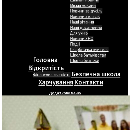
Міські новини
Новини звідусіль
Новини з класів
Наші вітання
Наші досягнення
Для учнів
Новини ЗНО
Події
Скарбничка вчителя
Школа батьківства
Головна
Школа безпеки
Відкритість
Безпечна школа
Фінансова звітність
Харчування
Контакти
Додаткове меню