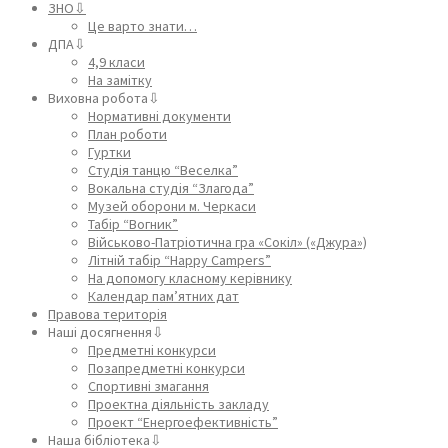
ЗНО⇩
Це варто знати…
ДПА⇩
4,9 класи
На замітку
Виховна робота⇩
Нормативні документи
План роботи
Гуртки
Студія танцю “Веселка”
Вокальна студія “Злагода”
Музей оборони м. Черкаси
Табір “Вогник”
Військово-Патріотична гра «Сокіл» («Джура»)
Літній табір “Happy Campers”
На допомогу класному керівнику
Календар пам’ятних дат
Правова територія
Наші досягнення⇩
Предметні конкурси
Позапредметні конкурси
Спортивні змагання
Проектна діяльність закладу
Проект “Енергоефективність”
Наша бібліотека⇩