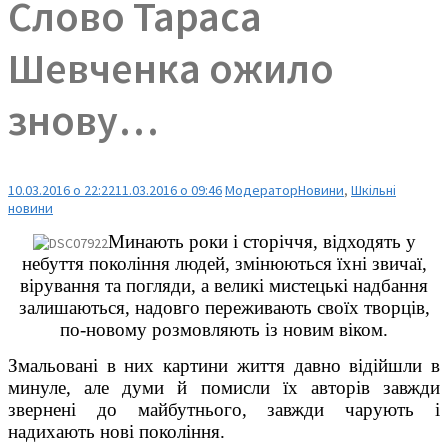
Слово Тараса
Шевченка ожило
знову…
10.03.2016 о 22:22
11.03.2016 о 09:46
Модератор
Новини
,
Шкільні
новини
Минають роки і сторіччя, відходять у
небуття покоління людей, змінюються їхні звичаї,
вірування та погляди, а великі мистецькі надбання
залишаються, надовго переживають своїх творців,
по-новому розмовляють із новим віком.
Змальовані в них картини життя давно відійшли в
минуле, але думи й помисли їх авторів завжди
звернені до майбутнього, завжди чарують і
надихають нові покоління.