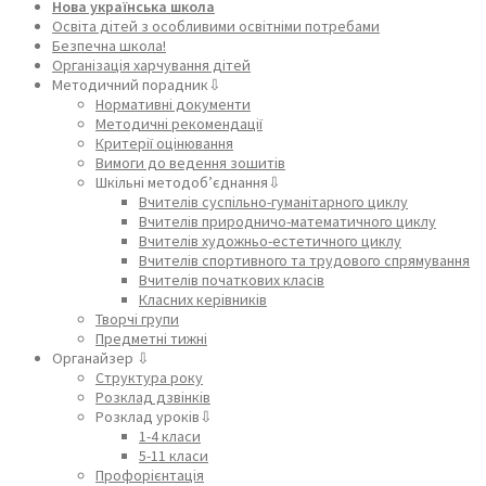
Нова українська школа
Освіта дітей з особливими освітніми потребами
Безпечна школа!
Організація харчування дітей
Методичний порадник⇩
Нормативні документи
Методичні рекомендації
Критерії оцінювання
Вимоги до ведення зошитів
Шкільні методоб’єднання⇩
Вчителів суспільно-гуманітарного циклу
Вчителів природничо-математичного циклу
Вчителів художньо-естетичного циклу
Вчителів спортивного та трудового спрямування
Вчителів початкових класів
Класних керівників
Творчі групи
Предметні тижні
Органайзер ⇩
Структура року
Розклад дзвінків
Розклад уроків⇩
1-4 класи
5-11 класи
Профорієнтація