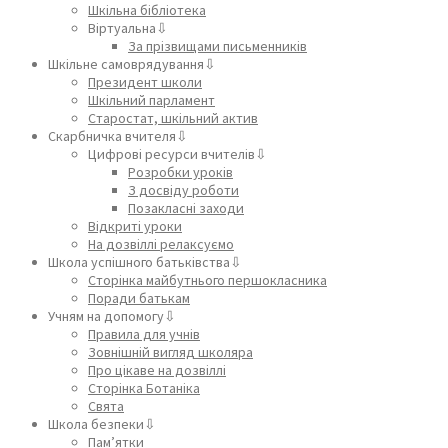
Шкільна бібліотека
Віртуальна⇩
За прізвищами письменників
Шкільне самоврядування⇩
Президент школи
Шкільний парламент
Старостат, шкільний актив
Скарбничка вчителя⇩
Цифрові ресурси вчителів⇩
Розробки уроків
З досвіду роботи
Позакласні заходи
Відкриті уроки
На дозвіллі релаксуємо
Школа успішного батьківства⇩
Сторінка майбутнього першокласника
Поради батькам
Учням на допомогу⇩
Правила для учнів
Зовнішній вигляд школяра
Про цікаве на дозвіллі
Сторінка Ботаніка
Свята
Школа безпеки⇩
Пам’ятки