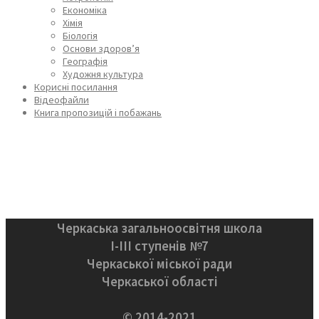
Економіка
Хімія
Біологія
Основи здоров’я
Географія
Художня культура
Корисні посилання
Відеофайли
Книга пропозицій і побажань
Черкаська загальноосвітня школа
І-ІІІ ступенів №7
Черкаської міської ради
Черкаської області
© 2014-2021