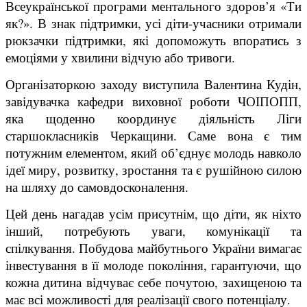
Всеукраїнської програми ментального здоров’я «Ти
як?». В знак підтримки, усі діти-учасники отримали
рюкзачки підтримки, які допоможуть впоратись з
емоціями у хвилини відчую або тривоги.
Організаторкою заходу виступила Валентина Кудін,
завідувачка кафедри виховної роботи ЧОІПОПП,
яка щоденно координує діяльність Ліги
старшокласників Черкащини. Саме вона є тим
потужним елементом, який об’єднує молодь навколо
ідеї миру, розвитку, зростання та є рушійною силою
на шляху до самовдосконалення.
Цей день нагадав усім присутнім, що діти, як ніхто
інший, потребують уваги, комунікації та
спілкування. Побудова майбутнього України вимагає
інвестування в її молоде покоління, гарантуючи, що
кожна дитина відчуває себе почутою, захищеною та
має всі можливості для реалізації свого потенціалу.