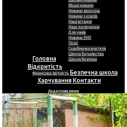
Міські новини
Новини звідусіль
Новини з класів
Наші вітання
Наші досягнення
Для учнів
Новини ЗНО
Події
Скарбничка вчителя
Школа батьківства
Головна
Школа безпеки
Відкритість
Безпечна школа
Фінансова звітність
Харчування
Контакти
Додаткове меню