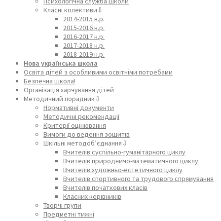
Психологічна служба школи
Класні колективи⇩
2014-2015 н.р.
2015-2016 н.р.
2016-2017 н.р.
2017-2018 н.р.
2018-2019 н.р.
Нова українська школа
Освіта дітей з особливими освітніми потребами
Безпечна школа!
Організація харчування дітей
Методичний порадник⇩
Нормативні документи
Методичні рекомендації
Критерії оцінювання
Вимоги до ведення зошитів
Шкільні методоб’єднання⇩
Вчителів суспільно-гуманітарного циклу
Вчителів природничо-математичного циклу
Вчителів художньо-естетичного циклу
Вчителів спортивного та трудового спрямування
Вчителів початкових класів
Класних керівників
Творчі групи
Предметні тижні