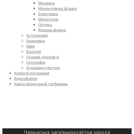
Механіка
Молекулярна фізика
Електрика
Магнетизм
Оптика
Ядерна фізика
Астрономія
Економіка
Хімія
Біологія
Основи здоров’я
Географія
Художня культура
Корисні посилання
Відеофайли
Книга пропозицій і побажань
Черкаська загальноосвітня школа