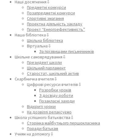
Наші досягнення⇩
Предметні конкурси
Позапредметні конкурси
Спортивні змагання
Проектна діяльність закладу
Проект “Енергоефективність”
Наша бібліотека⇩
Шкільна бібліотека
Віртуальна⇩
За прізвищами письменників
Шкільне самоврядування⇩
Президент школи
Шкільний парламент
Старостат, шкільний актив
Скарбничка вчителя⇩
Цифрові ресурси вчителів⇩
Розробки уроків
З досвіду роботи
Позакласні заходи
Відкриті уроки
На дозвіллі релаксуємо
Школа успішного батьківства⇩
Сторінка майбутнього першокласника
Поради батькам
Учням на допомогу⇩