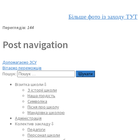
Більше фото із заходу ТУТ
Переглядів:
144
Post navigation
Допомагаємо ЗСУ
Вітаємо переможців
Пошук:
Візитка школи⇩
З історії школи
Наша гордість
Символіка
Пісня про школу
Мандрівка школою
Адміністрація
Колектив закладу⇩
Педагоги
Персонал школи