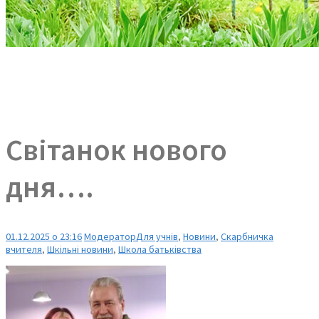
Світанок нового
дня….
01.12.2025 о 23:16
Модератор
Для учнів
,
Новини
,
Скарбничка
вчителя
,
Шкільні новини
,
Школа батьківства