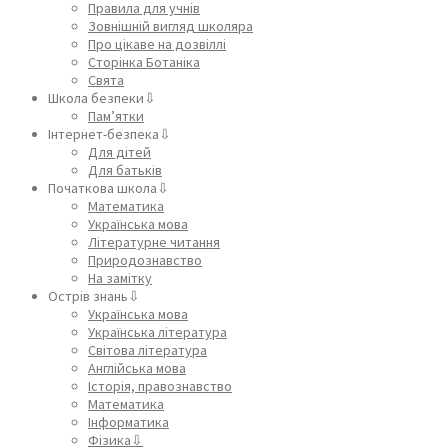
Правила для учнів
Зовнішній вигляд школяра
Про цікаве на дозвіллі
Сторінка Ботаніка
Свята
Школа безпеки⇩
Пам’ятки
Інтернет-безпека⇩
Для дітей
Для батьків
Початкова школа⇩
Математика
Українська мова
Літературне читання
Природознавство
На замітку
Острів знань⇩
Українська мова
Українська література
Світова література
Англійська мова
Історія, правознавство
Математика
Інформатика
Фізика⇩