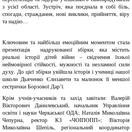
з усієї області. Зустріч, яка поєднала в собі біль,
спогади, страждання, нові виклики, прийняття, віру
та надію…
Ключовим та найбільш емоційним моментом стала
презентація надрукованої збірки, яка містить
реальні історії дітей війни – свідчення їхньої
неймовірної стійкості, мужності та незламної сили
духу. До цієї збірки увійшла історія і учениці нашої
школи Дьяченко Єлизавети та малюнок її меншої
сестрички Борзової Дар’ї.
Крім учнів-учасників та захід завітали: Валерій
Вікторович Данилевський, начальник Управління
освіти і науки Черкаської ОДА; Наталія Миколаївна
Чепурна, ректор КЗ «ЧОІПОПП»; Вікторія
Миколаївна Шепіль, регіональний координатор