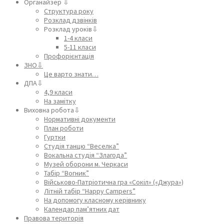
Органайзер ⇩
Структура року
Розклад дзвінків
Розклад уроків⇩
1-4 класи
5-11 класи
Профорієнтація
ЗНО⇩
Це варто знати…
ДПА⇩
4,9 класи
На замітку
Виховна робота⇩
Нормативні документи
План роботи
Гуртки
Студія танцю “Веселка”
Вокальна студія “Злагода”
Музей оборони м. Черкаси
Табір “Вогник”
Військово-Патріотична гра «Сокіл» («Джура»)
Літній табір “Happy Campers”
На допомогу класному керівнику
Календар пам’ятних дат
Правова територія