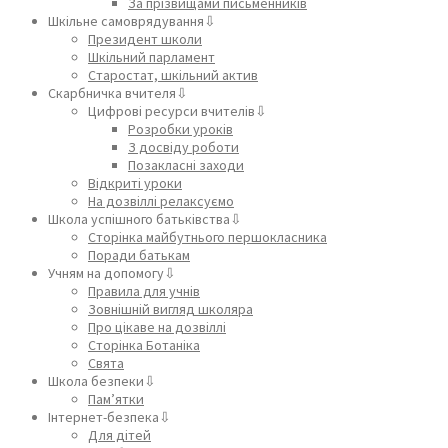
За прізвищами письменників
Шкільне самоврядування⇩
Президент школи
Шкільний парламент
Старостат, шкільний актив
Скарбничка вчителя⇩
Цифрові ресурси вчителів⇩
Розробки уроків
З досвіду роботи
Позакласні заходи
Відкриті уроки
На дозвіллі релаксуємо
Школа успішного батьківства⇩
Сторінка майбутнього першокласника
Поради батькам
Учням на допомогу⇩
Правила для учнів
Зовнішній вигляд школяра
Про цікаве на дозвіллі
Сторінка Ботаніка
Свята
Школа безпеки⇩
Пам’ятки
Інтернет-безпека⇩
Для дітей