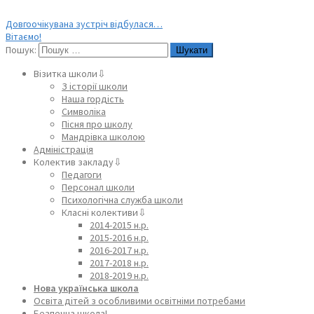
Довгоочікувана зустріч відбулася…
Вітаємо!
Пошук:
Візитка школи⇩
З історії школи
Наша гордість
Символіка
Пісня про школу
Мандрівка школою
Адміністрація
Колектив закладу⇩
Педагоги
Персонал школи
Психологічна служба школи
Класні колективи⇩
2014-2015 н.р.
2015-2016 н.р.
2016-2017 н.р.
2017-2018 н.р.
2018-2019 н.р.
Нова українська школа
Освіта дітей з особливими освітніми потребами
Безпечна школа!