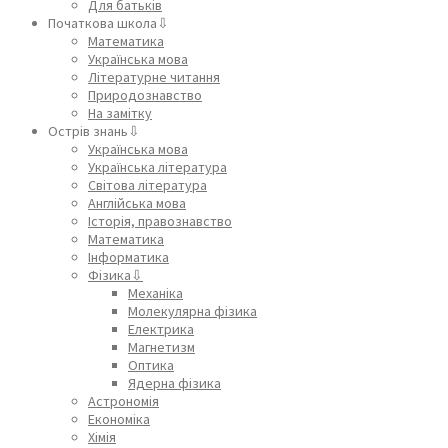
Для батьків
Початкова школа⇩
Математика
Українська мова
Літературне читання
Природознавство
На замітку
Острів знань⇩
Українська мова
Українська література
Світова література
Англійська мова
Історія, правознавство
Математика
Інформатика
Фізика⇩
Механіка
Молекулярна фізика
Електрика
Магнетизм
Оптика
Ядерна фізика
Астрономія
Економіка
Хімія