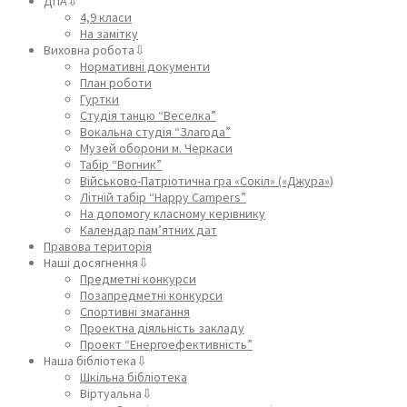
ДПА⇩
4,9 класи
На замітку
Виховна робота⇩
Нормативні документи
План роботи
Гуртки
Студія танцю “Веселка”
Вокальна студія “Злагода”
Музей оборони м. Черкаси
Табір “Вогник”
Військово-Патріотична гра «Сокіл» («Джура»)
Літній табір “Happy Campers”
На допомогу класному керівнику
Календар пам’ятних дат
Правова територія
Наші досягнення⇩
Предметні конкурси
Позапредметні конкурси
Спортивні змагання
Проектна діяльність закладу
Проект “Енергоефективність”
Наша бібліотека⇩
Шкільна бібліотека
Віртуальна⇩