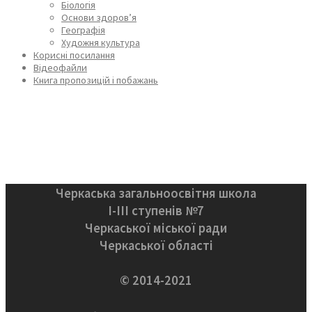
Біологія
Основи здоров’я
Географія
Художня культура
Корисні посилання
Відеофайли
Книга пропозицій і побажань
Черкаська загальноосвітня школа
І-ІІІ ступенів №7
Черкаської міської ради
Черкаської області
© 2014-2021