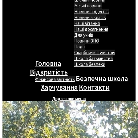
Міські новини
Новини звідусіль
Новини з класів
Наші вітання
Наші досягнення
Для учнів
Новини ЗНО
Події
Скарбничка вчителя
Школа батьківства
Головна
Школа безпеки
Відкритість
Безпечна школа
Фінансова звітність
Харчування
Контакти
Додаткове меню