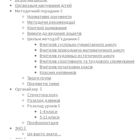
Організація харчування дітей
Методичний порадник⇩
Нормативні документи
Методичні рекомендації
Критерії оцінювання
Вимоги до ведення зошитів
Шкільні методоб’єднання⇩
Вчителів суспільно-гуманітарного циклу
Вчителів природничо-математичного циклу
Вчителів художньо-естетичного циклу
Вчителів спортивного та трудового спрямування
Вчителів початкових класів
Класних керівників
Творчі групи
Предметні тижні
Органайзер ⇩
Структура року
Розклад дзвінків
Розклад уроків⇩
1-4 класи
5-11 класи
Профорієнтація
ЗНО⇩
Це варто знати…