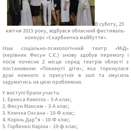
В суботу, 25
квітня 2015 року, відбувся обласний фестиваль-
конкурс «Скарбничка майбуття».
Наш соціально-психологічний театр «МіД»
(керівник Фесун С.Є.) знову здобув перемогу і
посів почесне 2 місце серед театрів області з
постановкою «Покинуті діти», яка торкнулася
душі кожного з присутніх в залі та змусила
задуматись на цією проблемою.
У виступі брали участь:
1. Брикса Камілла – 3-А клас;
2. Фесун Максим – 3-А клас;
3. Ключка Оксана – 10-Ф клас;
4. Корінь Дар”я – 10-Ф клас;
5. Горбенко Каріна – 10-ф клас;