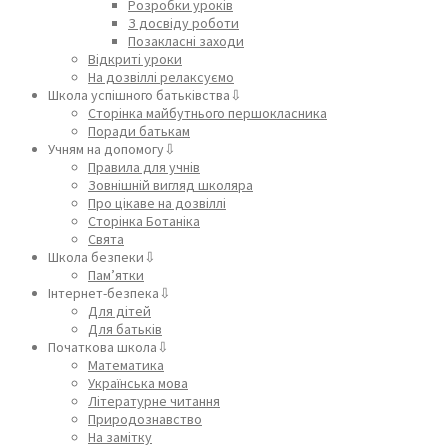
Розробки уроків
З досвіду роботи
Позакласні заходи
Відкриті уроки
На дозвіллі релаксуємо
Школа успішного батьківства⇩
Сторінка майбутнього першокласника
Поради батькам
Учням на допомогу⇩
Правила для учнів
Зовнішній вигляд школяра
Про цікаве на дозвіллі
Сторінка Ботаніка
Свята
Школа безпеки⇩
Пам’ятки
Інтернет-безпека⇩
Для дітей
Для батьків
Початкова школа⇩
Математика
Українська мова
Літературне читання
Природознавство
На замітку