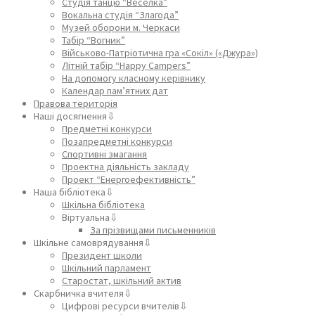
Студія танцю “Веселка”
Вокальна студія “Злагода”
Музей оборони м. Черкаси
Табір “Вогник”
Військово-Патріотична гра «Сокіл» («Джура»)
Літній табір “Happy Campers”
На допомогу класному керівнику
Календар пам’ятних дат
Правова територія
Наші досягнення⇩
Предметні конкурси
Позапредметні конкурси
Спортивні змагання
Проектна діяльність закладу
Проект “Енергоефективність”
Наша бібліотека⇩
Шкільна бібліотека
Віртуальна⇩
За прізвищами письменників
Шкільне самоврядування⇩
Президент школи
Шкільний парламент
Старостат, шкільний актив
Скарбничка вчителя⇩
Цифрові ресурси вчителів⇩