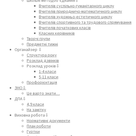
Шкільні методоб’єднання⇩
Вчителів суспільно-гуманітарного циклу
Вчителів природничо-математичного циклу
Вчителів художньо-естетичного циклу
Вчителів спортивного та трудового спрямування
Вчителів початкових класів
Класних керівників
Творчі групи
Предметні тижні
Органайзер ⇩
Структура року
Розклад дзвінків
Розклад уроків⇩
1-4 класи
5-11 класи
Профорієнтація
ЗНО⇩
Це варто знати…
ДПА⇩
4,9 класи
На замітку
Виховна робота⇩
Нормативні документи
План роботи
Гуртки