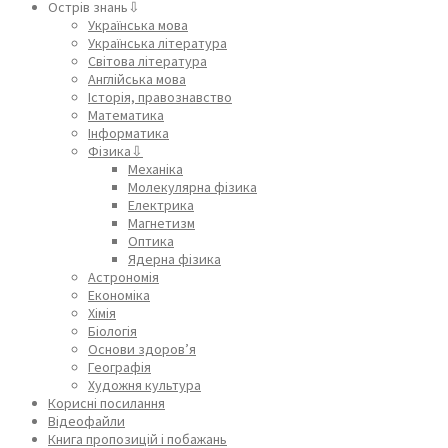
Острів знань⇩
Українська мова
Українська література
Світова література
Англійська мова
Історія, правознавство
Математика
Інформатика
Фізика⇩
Механіка
Молекулярна фізика
Електрика
Магнетизм
Оптика
Ядерна фізика
Астрономія
Економіка
Хімія
Біологія
Основи здоров’я
Географія
Художня культура
Корисні посилання
Відеофайли
Книга пропозицій і побажань