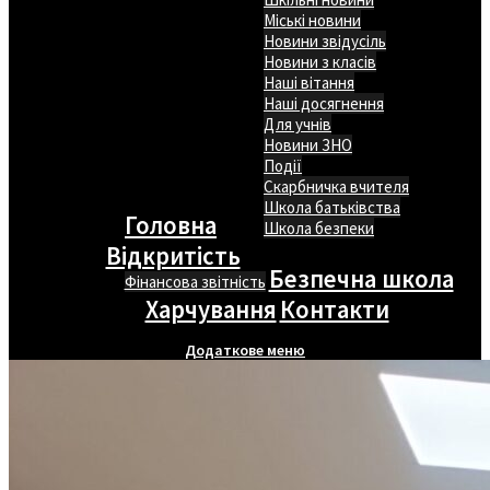
Міські новини
Новини звідусіль
Новини з класів
Наші вітання
Наші досягнення
Для учнів
Новини ЗНО
Події
Скарбничка вчителя
Школа батьківства
Головна
Школа безпеки
Відкритість
Безпечна школа
Фінансова звітність
Харчування
Контакти
Додаткове меню