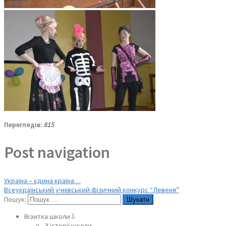
Переглядів:
815
Post navigation
Україна – єдина країна…
Всеукраїнський учнівський фізичний конкурс “Левеня”
Пошук:
Візитка школи⇩
З історії школи