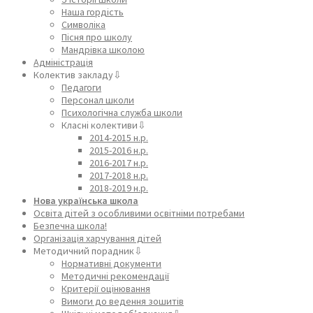
Наша гордість
Символіка
Пісня про школу
Мандрівка школою
Адміністрація
Колектив закладу⇩
Педагоги
Персонал школи
Психологічна служба школи
Класні колективи⇩
2014-2015 н.р.
2015-2016 н.р.
2016-2017 н.р.
2017-2018 н.р.
2018-2019 н.р.
Нова українська школа
Освіта дітей з особливими освітніми потребами
Безпечна школа!
Організація харчування дітей
Методичний порадник⇩
Нормативні документи
Методичні рекомендації
Критерії оцінювання
Вимоги до ведення зошитів