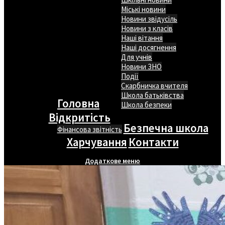
Міські новини
Новини звідусіль
Новини з класів
Наші вітання
Наші досягнення
Для учнів
Новини ЗНО
Події
Скарбничка вчителя
Школа батьківства
Головна
Школа безпеки
Відкритість
Безпечна школа
Фінансова звітність
Харчування
Контакти
Додаткове меню