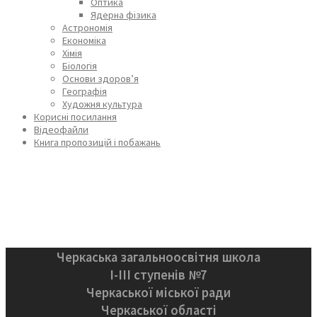
Оптика
Ядерна фізика
Астрономія
Економіка
Хімія
Біологія
Основи здоров’я
Географія
Художня культура
Корисні посилання
Відеофайли
Книга пропозицій і побажань
Черкаська загальноосвітня школа
І-ІІІ ступенів №7
Черкаської міської ради
Черкаської області