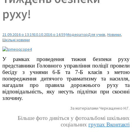
руху!
21.09.2016 о 13:19
10.10.2016 о 14:59
Модератор
Для учнів
,
Новини
,
Шкільні новини
У рамках проведення тижня безпеки руху
представники Головного управління поліції провели
бесіду з учнями 6-Б та 7-Б класів з метою
попередження дитячого травматизму та насилля,
нагадали про правила дорожнього руху та
відповідальність, яку несуть підлітки при скоєнні
злочину.
За матеріалами Черкащенко Н.Г.
Більше фото дивіться у фотоальбомі шкільних
соціальних
групах Вконтакті