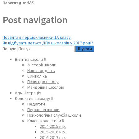
Переглядів:
586
Post navigation
Посвята в першокласники 1А класу
Як відбуватиметься ДПА школярів у 2017 році?
Пошук:
Візитка школи⇩
З історії школи
Наша гордість
Символіка
Пісня про школу
Мандрівка школою
Адміністрація
Колектив закладу⇩
Педагоги
Персонал школи
Психологічна служба школи
Класні колективи⇩
2014-2015 н.р.
2015-2016 н.р.
2016-2017 н.р.