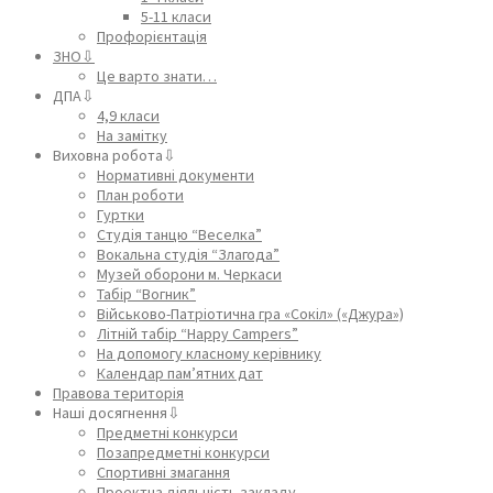
5-11 класи
Профорієнтація
ЗНО⇩
Це варто знати…
ДПА⇩
4,9 класи
На замітку
Виховна робота⇩
Нормативні документи
План роботи
Гуртки
Студія танцю “Веселка”
Вокальна студія “Злагода”
Музей оборони м. Черкаси
Табір “Вогник”
Військово-Патріотична гра «Сокіл» («Джура»)
Літній табір “Happy Campers”
На допомогу класному керівнику
Календар пам’ятних дат
Правова територія
Наші досягнення⇩
Предметні конкурси
Позапредметні конкурси
Спортивні змагання
Проектна діяльність закладу