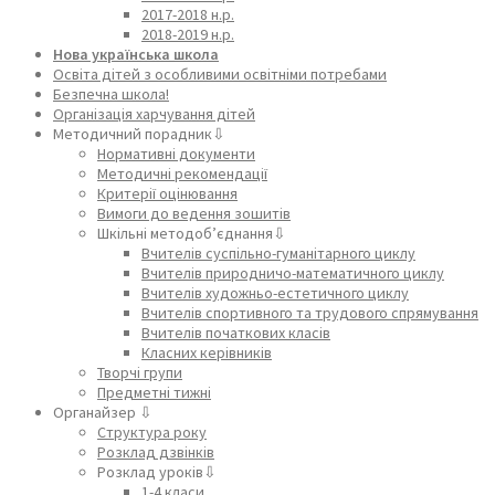
2017-2018 н.р.
2018-2019 н.р.
Нова українська школа
Освіта дітей з особливими освітніми потребами
Безпечна школа!
Організація харчування дітей
Методичний порадник⇩
Нормативні документи
Методичні рекомендації
Критерії оцінювання
Вимоги до ведення зошитів
Шкільні методоб’єднання⇩
Вчителів суспільно-гуманітарного циклу
Вчителів природничо-математичного циклу
Вчителів художньо-естетичного циклу
Вчителів спортивного та трудового спрямування
Вчителів початкових класів
Класних керівників
Творчі групи
Предметні тижні
Органайзер ⇩
Структура року
Розклад дзвінків
Розклад уроків⇩
1-4 класи