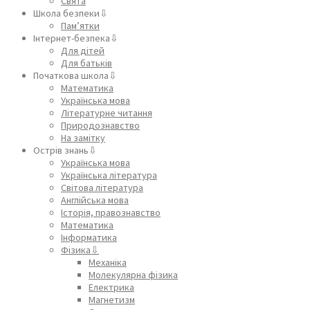
Свята
Школа безпеки⇩
Пам’ятки
Інтернет-безпека⇩
Для дітей
Для батьків
Початкова школа⇩
Математика
Українська мова
Літературне читання
Природознавство
На замітку
Острів знань⇩
Українська мова
Українська література
Світова література
Англійська мова
Історія, правознавство
Математика
Інформатика
Фізика⇩
Механіка
Молекулярна фізика
Електрика
Магнетизм