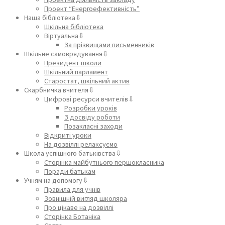
Проект “Енергоефективність”
Наша бібліотека⇩
Шкільна бібліотека
Віртуальна⇩
За прізвищами письменників
Шкільне самоврядування⇩
Президент школи
Шкільний парламент
Старостат, шкільний актив
Скарбничка вчителя⇩
Цифрові ресурси вчителів⇩
Розробки уроків
З досвіду роботи
Позакласні заходи
Відкриті уроки
На дозвіллі релаксуємо
Школа успішного батьківства⇩
Сторінка майбутнього першокласника
Поради батькам
Учням на допомогу⇩
Правила для учнів
Зовнішній вигляд школяра
Про цікаве на дозвіллі
Сторінка Ботаніка