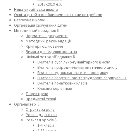
2018-2019 н.р.
Нова українська школа
Освіта дітей з особливими освітніми потребами
Безпечна школа!
Організація харчування дітей
Методичний порадник⇩
Нормативні документи
Методичні рекомендації
Критерії оцінювання
Вимоги до ведення зошитів
Шкільні методоб’єднання⇩
Вчителів суспільно-гуманітарного циклу
Вчителів природничо-математичного циклу
Вчителів художньо-естетичного циклу
Вчителів спортивного та трудового спрямування
Вчителів початкових класів
Класних керівників
Творчі групи
Предметні тижні
Органайзер ⇩
Структура року
Розклад дзвінків
Розклад уроків⇩
1-4 класи
5-11 класи