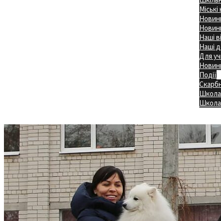
Міські
Новини
Новини
Наші в
Наші д
Для уч
Новин
Події
Скарб
Школа
Головна
Школа