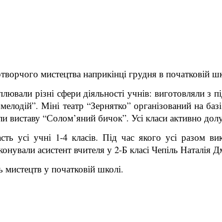
отворчого мистецтва наприкінці грудня в початковій 
плювали різні сфери діяльності учнів: виготовляли з п
 мелодій”. Міні театр “Зернятко” організований на ба
и виставу “Солом’яний бичок”. Усі класи активно дол
сть усі учні 1-4 класів. Під час якого усі разом 
онували асистент вчителя у 2-Б класі Чепіль Наталія Дм
 мистецтв у початковій школі.