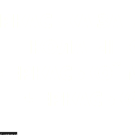
вини
і новини