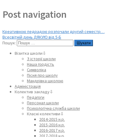
Post navigation
Креативною педрадою розпочали другий семестр…
Всесвітній день ДЯКУЮ від 5-Б
Пошук:
Візитка школи⇩
З історії школи
Наша гордість
Символіка
Пісня про школу
Мандрівка школою
Адміністрація
Колектив закладу⇩
Педагоги
Персонал школи
Психологічна служба школи
Класні колективи⇩
2014-2015 н.р.
2015-2016 н.р.
2016-2017 н.р.
2017-2018 н.р.