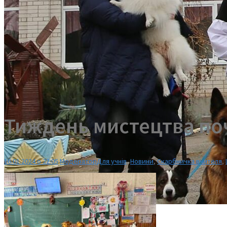
Тиждень мистецтва по
16.01.2024 о 22:05
Модератор
Для учнів
,
Новини
,
Скарбничка вчителя
,