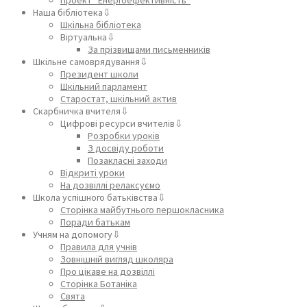
Наша бібліотека⇩
Шкільна бібліотека
Віртуальна⇩
За прізвищами письменників
Шкільне самоврядування⇩
Президент школи
Шкільний парламент
Старостат, шкільний актив
Скарбничка вчителя⇩
Цифрові ресурси вчителів⇩
Розробки уроків
З досвіду роботи
Позакласні заходи
Відкриті уроки
На дозвіллі релаксуємо
Школа успішного батьківства⇩
Сторінка майбутнього першокласника
Поради батькам
Учням на допомогу⇩
Правила для учнів
Зовнішній вигляд школяра
Про цікаве на дозвіллі
Сторінка Ботаніка
Свята