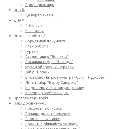
Профорієнтація
ЗНО⇩
Це варто знати…
ДПА⇩
4,9 класи
На замітку
Виховна робота⇩
Нормативні документи
План роботи
Гуртки
Студія танцю “Веселка”
Вокальна студія “Злагода”
Музей оборони м. Черкаси
Табір “Вогник”
Військово-Патріотична гра «Сокіл» («Джура»)
Літній табір “Happy Campers”
На допомогу класному керівнику
Календар пам’ятних дат
Правова територія
Наші досягнення⇩
Предметні конкурси
Позапредметні конкурси
Спортивні змагання
Проектна діяльність закладу
Проект “Енергоефективність”