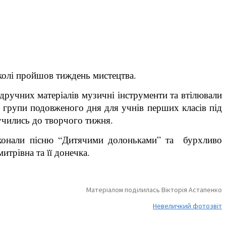
школі пройшов тиждень мистецтва.
ідручних матеріалів музичні інструменти та втілювали
зі групи подовженого дня для учнів перших класів під
учились до творчого тижня.
виконали пісню “Дитячими долоньками” та бурхливо
итрівна та її донечка.
Матеріалом поділилась Вікторія Астапенко
Невеличкий фотозвіт