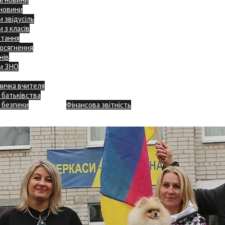
 новини
 звідусіль
 з класів
ітання
осягнення
нів
и ЗНО
ничка вчителя
Відкритість
 батьківства
Безпечна школа
Х
 безпеки
Фінансова звітність
Додаткове меню