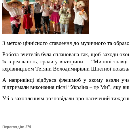
З метою ціннісного ставлення до музичного та образ
Робота вчителів була спланована так, щоб заходи охо
їх в реальність, грали у вікторини – “Ми юні знавці
керівництвом Тетяни Володимирівни Шпетної показал
А наприкінці відбувся флешмоб у якому взяли уча
підтримали виконання пісні “Україна – це Ми”, яку вик
Усі з захопленням розповідали про насичений тиждень
Переглядів:
179