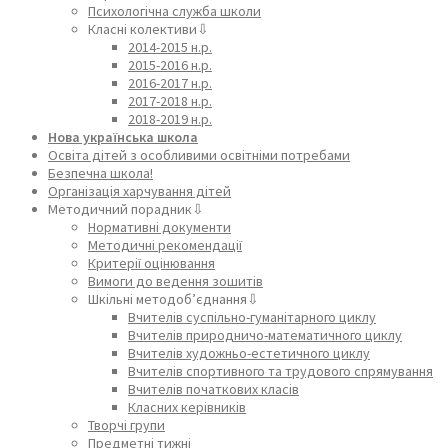
Психологічна служба школи
Класні колективи⇩
2014-2015 н.р.
2015-2016 н.р.
2016-2017 н.р.
2017-2018 н.р.
2018-2019 н.р.
Нова українська школа
Освіта дітей з особливими освітніми потребами
Безпечна школа!
Організація харчування дітей
Методичний порадник⇩
Нормативні документи
Методичні рекомендації
Критерії оцінювання
Вимоги до ведення зошитів
Шкільні методоб’єднання⇩
Вчителів суспільно-гуманітарного циклу
Вчителів природничо-математичного циклу
Вчителів художньо-естетичного циклу
Вчителів спортивного та трудового спрямування
Вчителів початкових класів
Класних керівників
Творчі групи
Предметні тижні