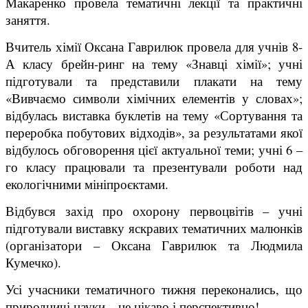
Макаренко провела тематичні лекції та практичні
заняття.
Вчитель хімії Оксана Гаврилюк провела для учнів 8-
А класу брейн-ринг на тему «Знавці хімії»; учні
підготували та представили плакати на тему
«Вивчаємо символи хімічних елементів у словах»;
відбулась виставка буклетів на тему «Сортування та
переробка побутових відходів», за результатами якої
відбулось обговорення цієї актуальної теми; учні 6 –
го класу працювали та презентували роботи над
екологічними мініпроєктами.
Відбувся захід про охорону первоцвітів – учні
підготували виставку яскравих тематичних малюнків
(організатори – Оксана Гаврилюк та Людмила
Кумечко).
Усі учасники тематичного тижня переконались, що
природничі науки – це цікаво і перспективно!