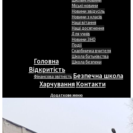
Міські новини
Новини звідусіль
Новини з класів
Наші вітання
Наші досягнення
Для учнів
Новини ЗНО
Події
Скарбничка вчителя
Школа батьківства
Головна
Школа безпеки
Відкритість
Безпечна школа
Фінансова звітність
Харчування
Контакти
Додаткове меню