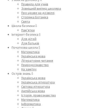
Правила для учнів
Зовнішній вигляд школяра
Про цікаве на дозвіллі
Сторінка Ботаніка
Свята
Школа безпеки⇩
Пам’ятки
Інтернет-безпека⇩
Для дітей
Для батьків
Початкова школа⇩
Математика
Українська мова
Літературне читання
Природознавство
На замітку
Острів знань⇩
Українська мова
Українська література
Світова література
Англійська мова
Історія, правознавство
Математика
Інформатика