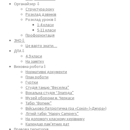
Органайзер ⇩
Структура року
Розклад дзвінків
Розклад уроків⇩
1-4 класи
5-11 класи
Профорієнтація
ЗНО⇩
Це варто знати…
ДПА⇩
4,9 класи
На замітку
Виховна робота⇩
Нормативні документи
План роботи
Гуртки
Студія танцю “Веселка”
Вокальна студія “Злагода”
Музей оборони м. Черкаси
Табір “Вогник”
Військово-Патріотична гра «Сокіл» («Джура»)
Літній табір “Happy Campers”
На допомогу класному керівнику
Календар пам’ятних дат
Правова територія