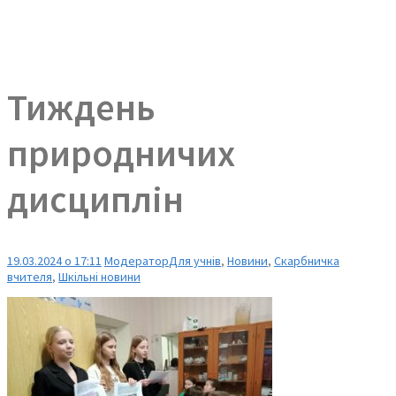
Тиждень
природничих
дисциплін
19.03.2024 о 17:11
Модератор
Для учнів
,
Новини
,
Скарбничка
вчителя
,
Шкільні новини