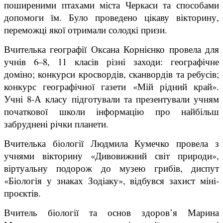
поширеними птахами міста Черкаси та способами
допомоги їм. Було проведено цікаву вікторину,
переможці якої отримали солодкі призи.
Вчителька географії Оксана Корнієнко провела для
учнів 6­­–8, 11 класів різні заходи: географічне
доміно; конкурси кросвордів, сканвордів та ребусів;
конкурс географічної газети «Мій рідний край».
Учні 8-А класу підготували та презентували учням
початкової школи інформацію про найбільш
забруднені річки планети.
Вчителька біології Людмила Кумечко провела з
учнями вікторину «Дивовижний світ природи»,
віртуальну подорож до музею грибів, диспут
«Біологія у знаках Зодіаку», відбувся захист міні-
проєктів.
Вчитель біології та основ здоров’я Марина