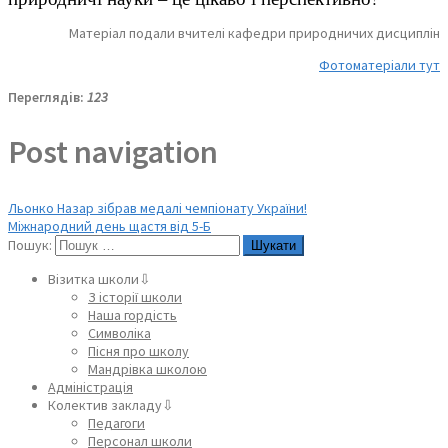
Матеріал подали вчителі кафедри природничих дисциплін
Фотоматеріали тут
Переглядів:
123
Post navigation
Льонко Назар зібрав медалі чемпіонату України!
Міжнародний день щастя від 5-Б
Пошук:
Візитка школи⇩
З історії школи
Наша гордість
Символіка
Пісня про школу
Мандрівка школою
Адміністрація
Колектив закладу⇩
Педагоги
Персонал школи