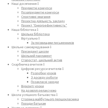
Наші досягнення⇩
Предметні конкурси
Позапредметні конкурси
Спортивні змагання
Проектна діяльність закладу
Проект “Енергоефективність”
Наша бібліотека⇩
Шкільна бібліотека
Віртуальна⇩
За прізвищами письменників
Шкільне самоврядування⇩
Президент школи
Шкільний парламент
Старостат, шкільний актив
Скарбничка вчителя⇩
Цифрові ресурси вчителів⇩
Розробки уроків
З досвіду роботи
Позакласні заходи
Відкриті уроки
На дозвіллі релаксуємо
Школа успішного батьківства⇩
Сторінка майбутнього першокласника
Поради батькам
Учням на допомогу⇩