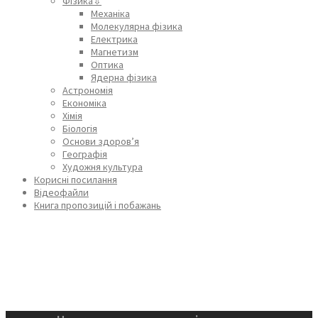
Фізика⇩
Механіка
Молекулярна фізика
Електрика
Магнетизм
Оптика
Ядерна фізика
Астрономія
Економіка
Хімія
Біологія
Основи здоров’я
Географія
Художня культура
Корисні посилання
Відеофайли
Книга пропозицій і побажань