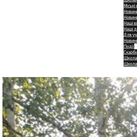
Міські
Новини
Новини
Наші в
Наші д
Для уч
Новин
Події
Скарб
Школа
Головна
Школа