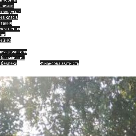
 новини
 звідусіль
 з класів
ітання
осягнення
нів
и ЗНО
ничка вчителя
Відкритість
 батьківства
Безпечна школа
Х
 безпеки
Фінансова звітність
Додаткове меню