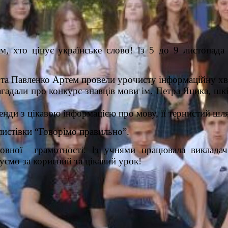
сім, хто цінує українське слово! Із 5 до 9 листопа
я та Павленко Артем провели урочисту інформаційну х
гадали про конкурс знавців мови ім. Петра Яцика, шкі
енди з цікавою інформацією про мову, її тернистий шл
листівки “Говорімо правильно”.
овної грамотності. Із учнями працювала викладач 
ємо за корисний та цікавий урок!