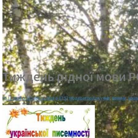
Тиждень рідної мови Р
06.11.2018 о 23:14
07.11.2018 о 07:57
Модератор
Для учнів
,
Новини
,
Шкіл