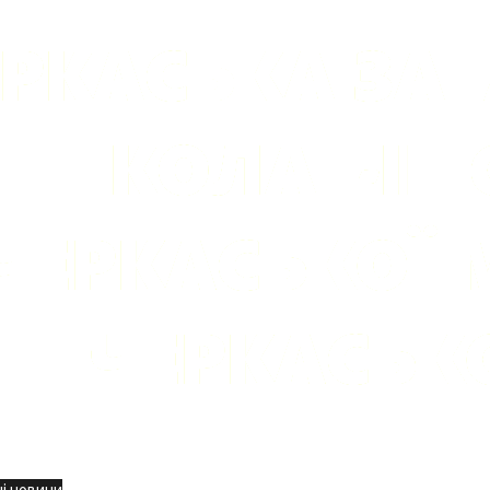
вини
і новини