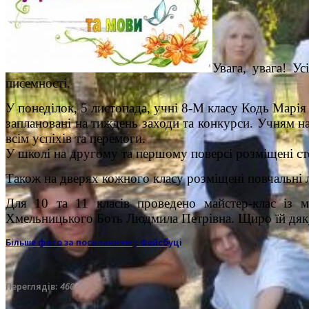
Увага, увага! У
писемності.
У понеділок, 5 листопада, учні 8-М класу Кодь Марі
заплановані на тиждень заходи та конкурси. Учням на
всім успіхів та перемоги.
У школі на другому та першому поверсі розміщені ст
Також на дверях кожного класу розміщені повчальні 
Для 10 та 11 класів проведено майстер-клас із м
Хмельницького Боть Людмила Петрівна. Щиро їй дяку
Більше фото за посиланням у Фейсбуці
Переглядів:
460