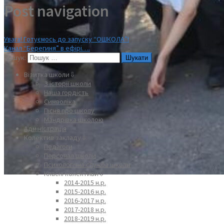
Post navigation
Увага! Готуємось до запуску “ОШКОЛА”!
Канал “Берегиня” в ефірі….
Пошук:
Візитка школи⇩
З історії школи
Наша гордість
Символіка
Пісня про школу
Мандрівка школою
Адміністрація
Колектив закладу⇩
Педагоги
Персонал школи
Психологічна служба школи
Класні колективи⇩
2014-2015 н.р.
2015-2016 н.р.
2016-2017 н.р.
2017-2018 н.р.
2018-2019 н.р.