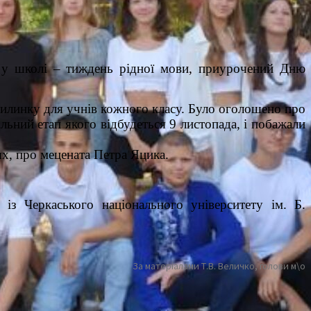
да у школі – тиждень рідної мови, приурочений Дню
вилинку для учнів кожного класу. Було оголошено про
льний етап якого відбудеться 9 листопада, і побажали
ях, про мецената Петра Яцика.
із Черкаського національного університету ім. Б.
За матеріалами Т.В. Величко, голови м\о