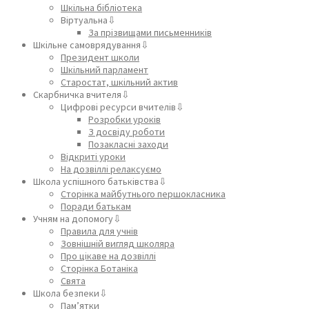
Шкільна бібліотека
Віртуальна⇩
За прізвищами письменників
Шкільне самоврядування⇩
Президент школи
Шкільний парламент
Старостат, шкільний актив
Скарбничка вчителя⇩
Цифрові ресурси вчителів⇩
Розробки уроків
З досвіду роботи
Позакласні заходи
Відкриті уроки
На дозвіллі релаксуємо
Школа успішного батьківства⇩
Сторінка майбутнього першокласника
Поради батькам
Учням на допомогу⇩
Правила для учнів
Зовнішній вигляд школяра
Про цікаве на дозвіллі
Сторінка Ботаніка
Свята
Школа безпеки⇩
Пам’ятки