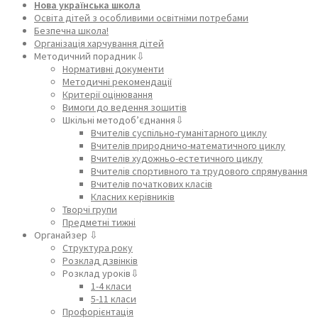
Нова українська школа
Освіта дітей з особливими освітніми потребами
Безпечна школа!
Організація харчування дітей
Методичний порадник⇩
Нормативні документи
Методичні рекомендації
Критерії оцінювання
Вимоги до ведення зошитів
Шкільні методоб’єднання⇩
Вчителів суспільно-гуманітарного циклу
Вчителів природничо-математичного циклу
Вчителів художньо-естетичного циклу
Вчителів спортивного та трудового спрямування
Вчителів початкових класів
Класних керівників
Творчі групи
Предметні тижні
Органайзер ⇩
Структура року
Розклад дзвінків
Розклад уроків⇩
1-4 класи
5-11 класи
Профорієнтація