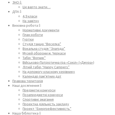
ЗНО⇩
Це варто знати…
ДПА⇩
4,9 класи
На замітку
Виховна робота⇩
Нормативні документи
План роботи
Гуртки
Студія танцю “Веселка”
Вокальна студія “Злагода”
Музей оборони м. Черкаси
Табір “Вогник”
Військово-Патріотична гра «Сокіл» («Джура»)
Літній табір “Happy Campers”
На допомогу класному керівнику
Календар пам’ятних дат
Правова територія
Наші досягнення⇩
Предметні конкурси
Позапредметні конкурси
Спортивні змагання
Проектна діяльність закладу
Проект “Енергоефективність”
Наша бібліотека⇩