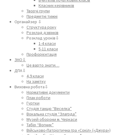
Класних керівників
Творчі групи
Предметні тижні
Органайзер ⇩
Структура року
Розклад дзвінків
Розклад уроків⇩
1-4 класи
5-11 класи
Профорієнтація
ЗНО⇩
Це варто знати…
ДПА⇩
4,9 класи
На замітку
Виховна робота⇩
Нормативні документи
План роботи
Гуртки
Студія танцю “Веселка”
Вокальна студія “Злагода”
Музей оборони м. Черкаси
Табір “Вогник”
Військово-Патріотична гра «Сокіл» («Джура»)