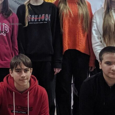
ом «Гран-прі».
йту)