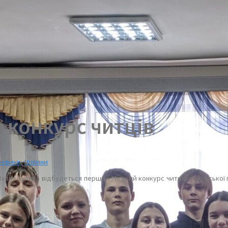
я конкурс читців
 новини
,
Новини
Івана Кулика відбудеться перший Міський конкурс читців української п