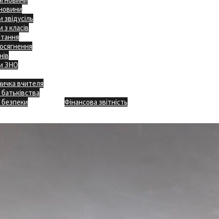
 новини
 звідусіль
 з класів
ітання
осягнення
нів
и ЗНО
ничка вчителя
Відкритість
 батьківства
Безпечна школа
Х
 безпеки
Фінансова звітність
Додаткове меню