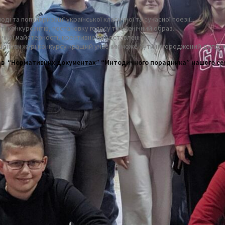
 та популяризації української класичної та сучасної поезії.
і конкурсантів, постановку голосу та сценічний образ.
тичної майстерності, креативне представлення.
а рішенням журі конкурсу кращий учасник може бути нагороджений диплом
 в “Нормативних документах” “Мнтодичного порадника” нашого са