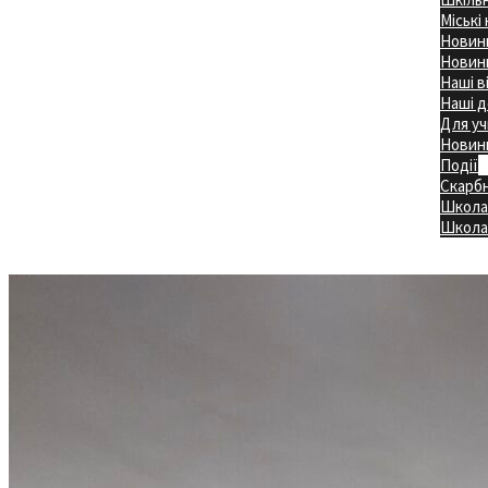
Міські
Новини
Новини
Наші в
Наші д
Для уч
Новин
Події
Скарб
Школа
Головна
Школа