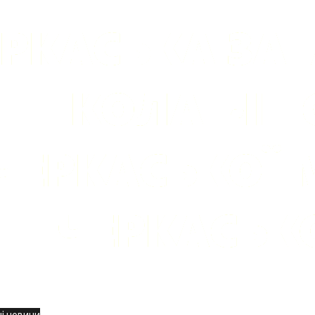
вини
і новини