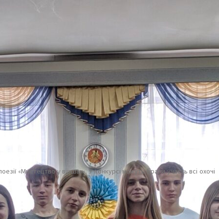
оезії «Мистецтво у віршах». У конкурсі можуть брати участь всі охочі