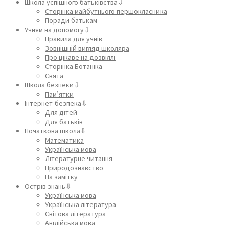
Школа успішного батьківства⇩
Сторінка майбутнього першокласника
Поради батькам
Учням на допомогу⇩
Правила для учнів
Зовнішній вигляд школяра
Про цікаве на дозвіллі
Сторінка Ботаніка
Свята
Школа безпеки⇩
Пам’ятки
Інтернет-безпека⇩
Для дітей
Для батьків
Початкова школа⇩
Математика
Українська мова
Літературне читання
Природознавство
На замітку
Острів знань⇩
Українська мова
Українська література
Світова література
Англійська мова