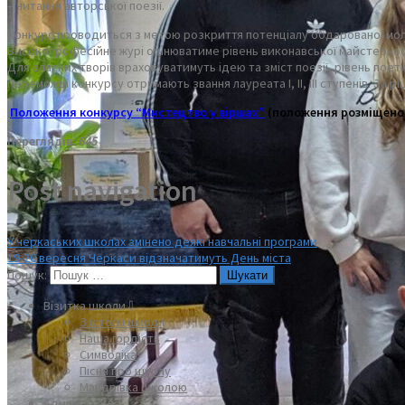
– читання авторської поезії.
Конкурс проводиться з метою розкриття потенціалу обдарованої молоді
Високопрофесійне журі оцінюватиме рівень виконавської майстерност
Для власних творів враховуватимуть ідею та зміст поезії, рівень пое
Переможці конкурсу отримають звання лауреата І, ІІ, ІІІ ступенів. З
Положення конкурсу “Мистецтво у віршах”
(положення розміщено
Переглядів:
645
Post navigation
У черкаських школах змінено деякі навчальні програми
19-20 вересня Черкаси відзначатимуть День міста
Пошук:
Візитка школи⇩
З історії школи
Наша гордість
Символіка
Пісня про школу
Мандрівка школою
Адміністрація