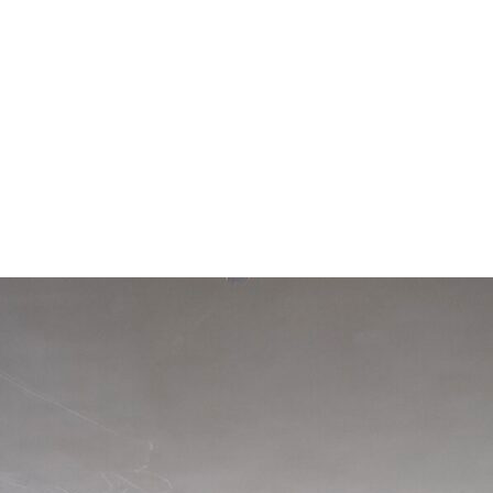
арчування
Контакти