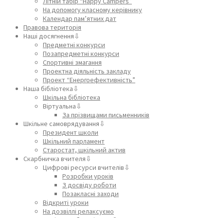
Літній табір “Happy Campers”
На допомогу класному керівнику
Календар пам’ятних дат
Правова територія
Наші досягнення⇩
Предметні конкурси
Позапредметні конкурси
Спортивні змагання
Проектна діяльність закладу
Проект “Енергоефективність”
Наша бібліотека⇩
Шкільна бібліотека
Віртуальна⇩
За прізвищами письменників
Шкільне самоврядування⇩
Президент школи
Шкільний парламент
Старостат, шкільний актив
Скарбничка вчителя⇩
Цифрові ресурси вчителів⇩
Розробки уроків
З досвіду роботи
Позакласні заходи
Відкриті уроки
На дозвіллі релаксуємо