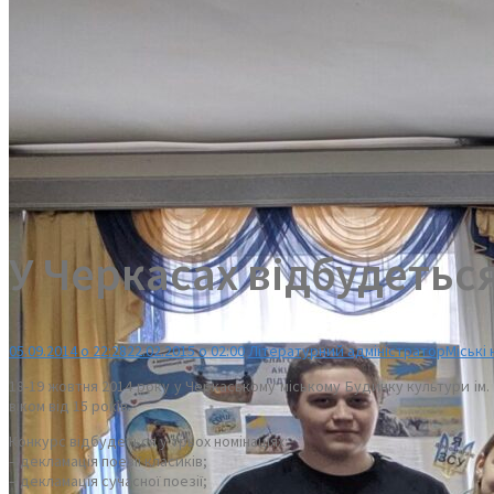
У Черкасах відбудетьс
05.09.2014 о 22:28
22.02.2015 о 02:00
Літературний адміністратор
Міські
18-19 жовтня 2014 року у Черкаському міському Будинку культури ім. 
віком від 15 років.
Конкурс відбудеться у трьох номінаціях:
– декламація поезії класиків;
– декламація сучасної поезії;