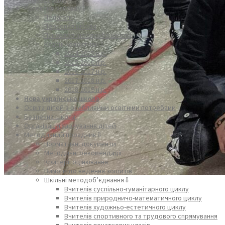
Колектив закладу⇩
Педагоги
Персонал школи
Психологічна служба школи
Класні колективи⇩
2014-2015 н.р.
2015-2016 н.р.
2016-2017 н.р.
2017-2018 н.р.
2018-2019 н.р.
Нова українська школа
Освіта дітей з особливими освітніми потребами
Безпечна школа!
Організація харчування дітей
Методичний порадник⇩
Нормативні документи
Методичні рекомендації
Критерії оцінювання
Вимоги до ведення зошитів
Шкільні методоб’єднання⇩
Вчителів суспільно-гуманітарного циклу
Вчителів природничо-математичного циклу
Вчителів художньо-естетичного циклу
Вчителів спортивного та трудового спрямування
Вчителів початкових класів