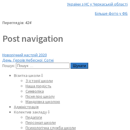
України з НС у Черкаській області
Більше фото у ФБ
Переглядів:
424
Post navigation
Новорічний настрій 2020
День Героїв Небесної Сотні
Пошук:
Візитка школи⇩
З історії школи
Наша гордість
Символіка
Пісня про школу
Мандрівка школою
Адміністрація
Колектив закладу⇩
Педагоги
Персонал школи
Психологічна служба школи