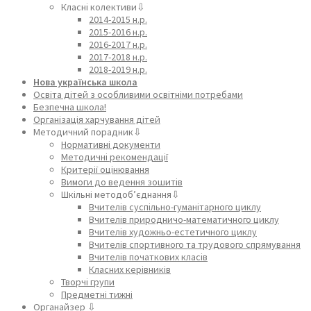
Класні колективи⇩
2014-2015 н.р.
2015-2016 н.р.
2016-2017 н.р.
2017-2018 н.р.
2018-2019 н.р.
Нова українська школа
Освіта дітей з особливими освітніми потребами
Безпечна школа!
Організація харчування дітей
Методичний порадник⇩
Нормативні документи
Методичні рекомендації
Критерії оцінювання
Вимоги до ведення зошитів
Шкільні методоб’єднання⇩
Вчителів суспільно-гуманітарного циклу
Вчителів природничо-математичного циклу
Вчителів художньо-естетичного циклу
Вчителів спортивного та трудового спрямування
Вчителів початкових класів
Класних керівників
Творчі групи
Предметні тижні
Органайзер ⇩