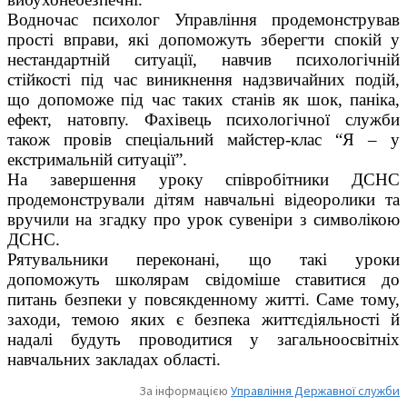
Водночас психолог Управління продемонстрував
прості вправи, які допоможуть зберегти спокій у
нестандартній ситуації, навчив психологічній
стійкості під час виникнення надзвичайних подій,
що допоможе під час таких станів як шок, паніка,
ефект, натовпу. Фахівець психологічної служби
також провів спеціальний майстер-клас “Я – у
екстримальній ситуації”.
На завершення уроку співробітники ДСНС
продемонстрували дітям навчальні відеоролики та
вручили на згадку про урок сувеніри з символікою
ДСНС.
Рятувальники переконані, що такі уроки
допоможуть школярам свідоміше ставитися до
питань безпеки у повсякденному житті. Саме тому,
заходи, темою яких є безпека життєдіяльності й
надалі будуть проводитися у загальноосвітніх
навчальних закладах області.
За інформацією
Управління Державної служби