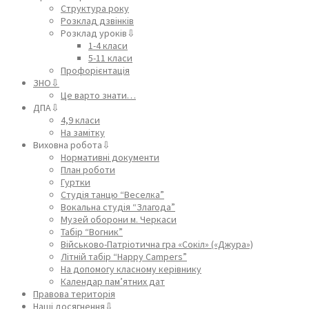
Структура року
Розклад дзвінків
Розклад уроків⇩
1-4 класи
5-11 класи
Профорієнтація
ЗНО⇩
Це варто знати…
ДПА⇩
4,9 класи
На замітку
Виховна робота⇩
Нормативні документи
План роботи
Гуртки
Студія танцю “Веселка”
Вокальна студія “Злагода”
Музей оборони м. Черкаси
Табір “Вогник”
Військово-Патріотична гра «Сокіл» («Джура»)
Літній табір “Happy Campers”
На допомогу класному керівнику
Календар пам’ятних дат
Правова територія
Наші досягнення⇩