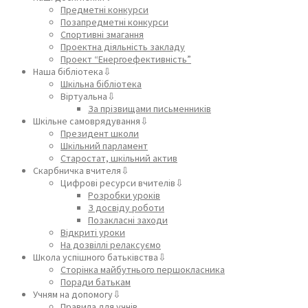
Предметні конкурси
Позапредметні конкурси
Спортивні змагання
Проектна діяльність закладу
Проект “Енергоефективність”
Наша бібліотека⇩
Шкільна бібліотека
Віртуальна⇩
За прізвищами письменників
Шкільне самоврядування⇩
Президент школи
Шкільний парламент
Старостат, шкільний актив
Скарбничка вчителя⇩
Цифрові ресурси вчителів⇩
Розробки уроків
З досвіду роботи
Позакласні заходи
Відкриті уроки
На дозвіллі релаксуємо
Школа успішного батьківства⇩
Сторінка майбутнього першокласника
Поради батькам
Учням на допомогу⇩
Правила для учнів