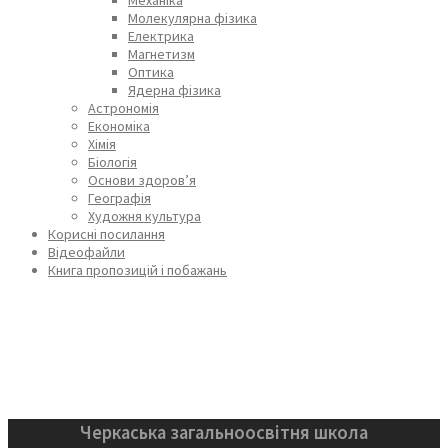
Молекулярна фізика
Електрика
Магнетизм
Оптика
Ядерна фізика
Астрономія
Економіка
Хімія
Біологія
Основи здоров’я
Географія
Художня культура
Корисні посилання
Відеофайли
Книга пропозицій і побажань
Черкаська загальноосвітня школа