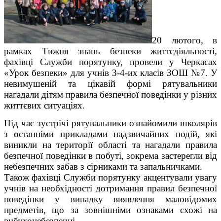
20 лютого, в
рамках Тижня знань безпеки життєдіяльності,
фахівці Служби порятунку, провели у Черкасах
«Урок безпеки» для учнів 3-4-их класів ЗОШ №7. У
невимушен
ій та цікавій формі рятувальники
нагадали дітям правила безпечної поведінки у різних
життєвих ситуаціях.
Під час зустрічі рятувальники ознайомили школярів
з останніми прикладами надзвичайних подій, які
виникли на території області та нагадали правила
безпечної поведінки в побуті, зокрема застерегли від
небезпечних забав з сірниками та запальничками.
Також фахівці Служби порятунку акцентували увагу
учнів на необхідності дотримання правил безпечної
поведінки у випадку виявлення маловідомих
предметів, що за зовнішніми ознаками схожі на
вибухонебезпечні.