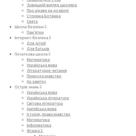
Зовнішній вигляд школяра
Про цікаве на дозвіллі
Сторінка Ботаніка
Свята
Школа безпеки⇩
Пам’ятки
Інтернет-безпека⇩
Для дітей
Для батьків
Початкова школа⇩
Математика
Українська мова
Літературне читання
Природознавство
На замітку
Острів знань⇩
Українська мова
Українська література
Світова література
Англійська мова
Історія, правознавство
Математика
Інформатика
Фізика⇩
Механіка