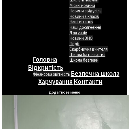
Міські новини
Новини звідусіль
Новини з класів
Наші вітання
Наші досягнення
Для учнів
Новини ЗНО
Події
Скарбничка вчителя
Школа батьківства
Головна
Школа безпеки
Відкритість
Безпечна школа
Фінансова звітність
Харчування
Контакти
Додаткове меню