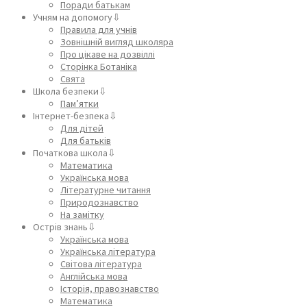
Поради батькам
Учням на допомогу⇩
Правила для учнів
Зовнішній вигляд школяра
Про цікаве на дозвіллі
Сторінка Ботаніка
Свята
Школа безпеки⇩
Пам’ятки
Інтернет-безпека⇩
Для дітей
Для батьків
Початкова школа⇩
Математика
Українська мова
Літературне читання
Природознавство
На замітку
Острів знань⇩
Українська мова
Українська література
Світова література
Англійська мова
Історія, правознавство
Математика