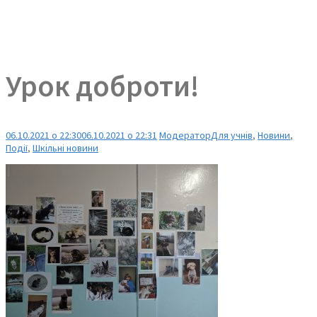
Урок доброти!
06.10.2021 о 22:30
06.10.2021 о 22:31
Модератор
Для учнів
,
Новини
,
Події
,
Шкільні новини