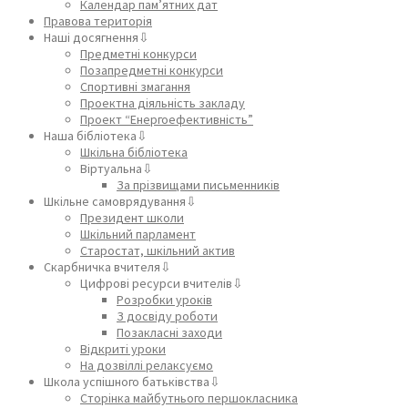
Календар пам’ятних дат
Правова територія
Наші досягнення⇩
Предметні конкурси
Позапредметні конкурси
Спортивні змагання
Проектна діяльність закладу
Проект “Енергоефективність”
Наша бібліотека⇩
Шкільна бібліотека
Віртуальна⇩
За прізвищами письменників
Шкільне самоврядування⇩
Президент школи
Шкільний парламент
Старостат, шкільний актив
Скарбничка вчителя⇩
Цифрові ресурси вчителів⇩
Розробки уроків
З досвіду роботи
Позакласні заходи
Відкриті уроки
На дозвіллі релаксуємо
Школа успішного батьківства⇩
Сторінка майбутнього першокласника