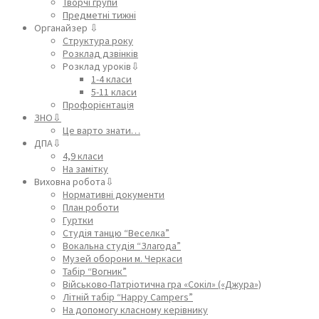
Творчі групи
Предметні тижні
Органайзер ⇩
Структура року
Розклад дзвінків
Розклад уроків⇩
1-4 класи
5-11 класи
Профорієнтація
ЗНО⇩
Це варто знати…
ДПА⇩
4,9 класи
На замітку
Виховна робота⇩
Нормативні документи
План роботи
Гуртки
Студія танцю “Веселка”
Вокальна студія “Злагода”
Музей оборони м. Черкаси
Табір “Вогник”
Військово-Патріотична гра «Сокіл» («Джура»)
Літній табір “Happy Campers”
На допомогу класному керівнику