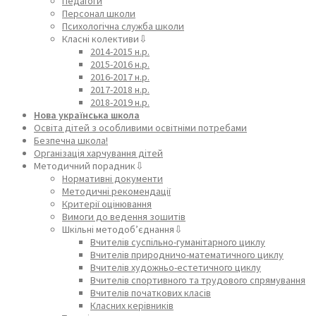
Педагоги
Персонал школи
Психологічна служба школи
Класні колективи⇩
2014-2015 н.р.
2015-2016 н.р.
2016-2017 н.р.
2017-2018 н.р.
2018-2019 н.р.
Нова українська школа
Освіта дітей з особливими освітніми потребами
Безпечна школа!
Організація харчування дітей
Методичний порадник⇩
Нормативні документи
Методичні рекомендації
Критерії оцінювання
Вимоги до ведення зошитів
Шкільні методоб’єднання⇩
Вчителів суспільно-гуманітарного циклу
Вчителів природничо-математичного циклу
Вчителів художньо-естетичного циклу
Вчителів спортивного та трудового спрямування
Вчителів початкових класів
Класних керівників