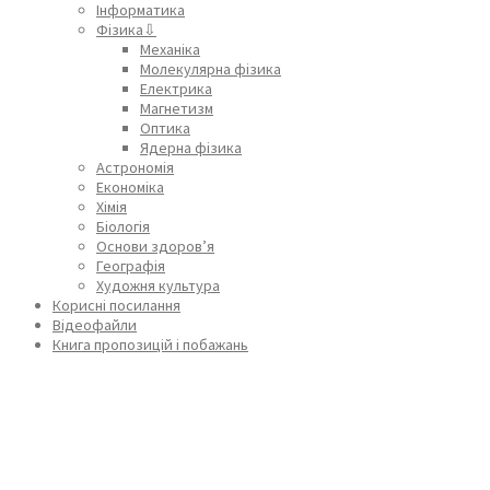
Інформатика
Фізика⇩
Механіка
Молекулярна фізика
Електрика
Магнетизм
Оптика
Ядерна фізика
Астрономія
Економіка
Хімія
Біологія
Основи здоров’я
Географія
Художня культура
Корисні посилання
Відеофайли
Книга пропозицій і побажань