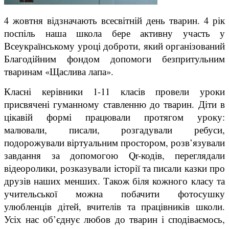
4 жовтня відзначають всесвітній день тварин. 4 рік
поспіль наша школа бере активну участь у
Всеукраїнському уроці доброти, який організований
Благодійним фондом допомоги безпритульним
тваринам «Щаслива лапа».
Класні керівники 1-11 класів провели уроки
присвячені гуманному ставленню до тварин. Діти в
цікавій формі працювали протягом уроку:
малювали, писали, розгадували ребуси,
подорожували віртуальним простором, розв’язували
завдання за допомогою Qr-кодів, переглядали
відеоролики, розказували історії та писали казки про
друзів наших менших. Також біля кожного класу та
учительської можна побачити фотосушку
улюбленців дітей, вчителів та працівників школи.
Усіх нас об’єднує любов до тварин і сподіваємось,