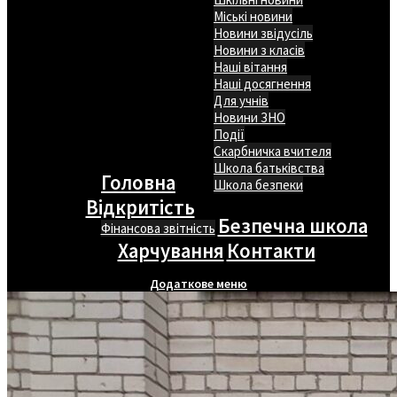
Міські новини
Новини звідусіль
Новини з класів
Наші вітання
Наші досягнення
Для учнів
Новини ЗНО
Події
Скарбничка вчителя
Школа батьківства
Головна
Школа безпеки
Відкритість
Безпечна школа
Фінансова звітність
Харчування
Контакти
Додаткове меню