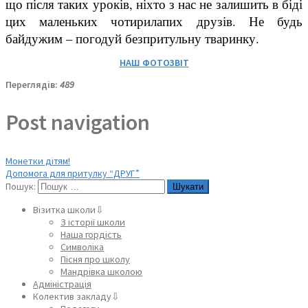
що після таких уроків, ніхто з нас не залишить в біді
цих маленьких чотирилапих друзів. Не будь
байдужим – погодуй безпритульну тваринку.
НАШ ФОТОЗВІТ
Переглядів:
489
Post navigation
Монетки дітям!
Допомога для притулку “ДРУГ”
Пошук:
Візитка школи⇩
З історії школи
Наша гордість
Символіка
Пісня про школу
Мандрівка школою
Адміністрація
Колектив закладу⇩