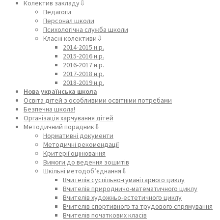
Колектив закладу⇩
Педагоги
Персонал школи
Психологічна служба школи
Класні колективи⇩
2014-2015 н.р.
2015-2016 н.р.
2016-2017 н.р.
2017-2018 н.р.
2018-2019 н.р.
Нова українська школа
Освіта дітей з особливими освітніми потребами
Безпечна школа!
Організація харчування дітей
Методичний порадник⇩
Нормативні документи
Методичні рекомендації
Критерії оцінювання
Вимоги до ведення зошитів
Шкільні методоб’єднання⇩
Вчителів суспільно-гуманітарного циклу
Вчителів природничо-математичного циклу
Вчителів художньо-естетичного циклу
Вчителів спортивного та трудового спрямування
Вчителів початкових класів