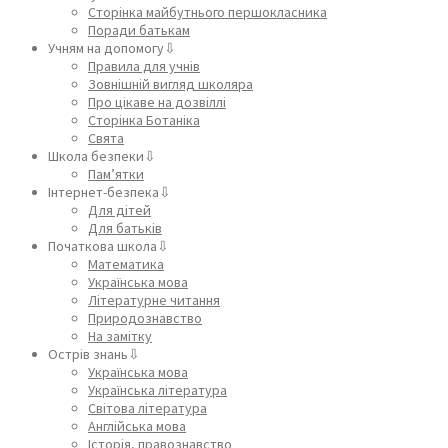
Сторінка майбутнього першокласника
Поради батькам
Учням на допомогу⇩
Правила для учнів
Зовнішній вигляд школяра
Про цікаве на дозвіллі
Сторінка Ботаніка
Свята
Школа безпеки⇩
Пам’ятки
Інтернет-безпека⇩
Для дітей
Для батьків
Початкова школа⇩
Математика
Українська мова
Літературне читання
Природознавство
На замітку
Острів знань⇩
Українська мова
Українська література
Світова література
Англійська мова
Історія, правознавство