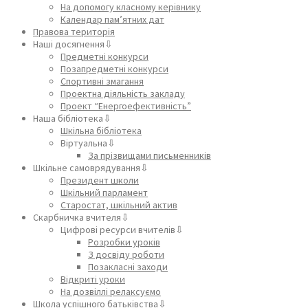
На допомогу класному керівнику
Календар пам’ятних дат
Правова територія
Наші досягнення⇩
Предметні конкурси
Позапредметні конкурси
Спортивні змагання
Проектна діяльність закладу
Проект “Енергоефективність”
Наша бібліотека⇩
Шкільна бібліотека
Віртуальна⇩
За прізвищами письменників
Шкільне самоврядування⇩
Президент школи
Шкільний парламент
Старостат, шкільний актив
Скарбничка вчителя⇩
Цифрові ресурси вчителів⇩
Розробки уроків
З досвіду роботи
Позакласні заходи
Відкриті уроки
На дозвіллі релаксуємо
Школа успішного батьківства⇩