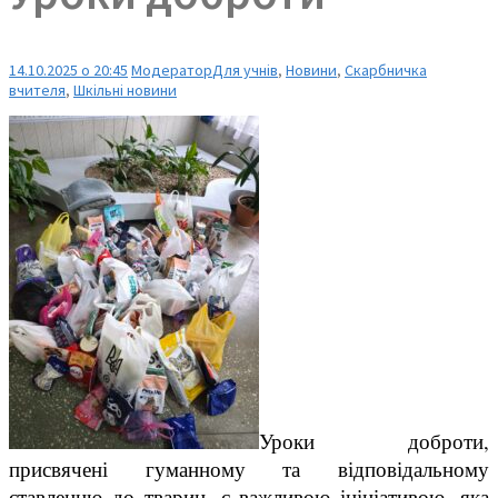
14.10.2025 о 20:45
Модератор
Для учнів
,
Новини
,
Скарбничка
вчителя
,
Шкільні новини
Уроки доброти,
присвячені гуманному та відповідальному
ставленню до тварин, є важливою ініціативою, яка