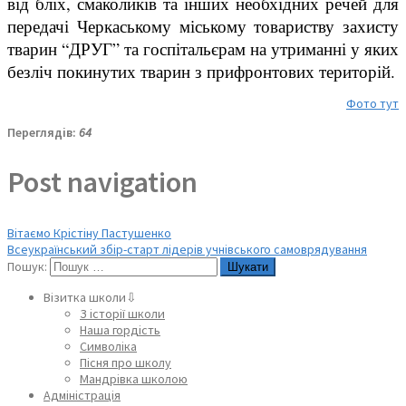
від бліх, смаколиків та інших необхідних речей для
передачі Черкаському міському товариству захисту
тварин “ДРУГ” та госпітальєрам на утриманні у яких
безліч покинутих тварин з прифронтових територій.
Фото тут
Переглядів:
64
Post navigation
Вітаємо Крістіну Пастушенко
Всеукраїнський збір-старт лідерів учнівського самоврядування
Пошук:
Візитка школи⇩
З історії школи
Наша гордість
Символіка
Пісня про школу
Мандрівка школою
Адміністрація