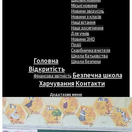
Міські новини
Новини звідусіль
Новини з класів
Наші вітання
Наші досягнення
Для учнів
Новини ЗНО
Події
Скарбничка вчителя
Школа батьківства
Головна
Школа безпеки
Відкритість
Безпечна школа
Фінансова звітність
Харчування
Контакти
Додаткове меню