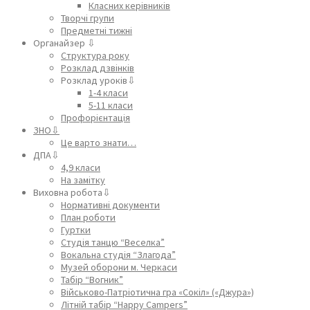
Класних керівників
Творчі групи
Предметні тижні
Органайзер ⇩
Структура року
Розклад дзвінків
Розклад уроків⇩
1-4 класи
5-11 класи
Профорієнтація
ЗНО⇩
Це варто знати…
ДПА⇩
4,9 класи
На замітку
Виховна робота⇩
Нормативні документи
План роботи
Гуртки
Студія танцю “Веселка”
Вокальна студія “Злагода”
Музей оборони м. Черкаси
Табір “Вогник”
Військово-Патріотична гра «Сокіл» («Джура»)
Літній табір “Happy Campers”