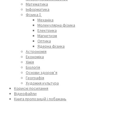
Математика
Інформатика
Фізика⇩
Механіка
Молекулярна фізика
Електрика
Магнетизм
Оптика
Ядерна фізика
Астрономія
Економіка
Хімія
Біологія
Основи здоров’я
Географія
Художня культура
Корисні посилання
Відеофайли
Книга пропозицій і побажань