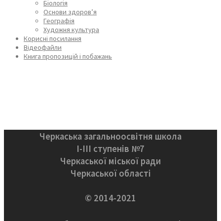
Біологія
Основи здоров’я
Географія
Художня культура
Корисні посилання
Відеофайли
Книга пропозицій і побажань
Черкаська загальноосвітня школа
І-ІІІ ступенів №7
Черкаської міської ради
Черкаської області
© 2014-2021