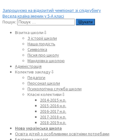
Запрошуємо на відкритий чемпіонат зі спідкубінгу
Весела країна іменин у 5-А класі
Пошук:
Візитка школи⇩
З історії школи
Наша гордість
Символіка
Пісня про школу
Мандрівка школою
Адміністрація
Колектив закладу⇩
Педагоги
Персонал школи
Психологічна служба школи
Класні колективи⇩
2014-2015 н.р.
2015-2016 н.р.
2016-2017 н.р.
2017-2018 н.р.
2018-2019 н.р.
Нова українська школа
Освіта дітей з особливими освітніми потребами
Безпечна школа!