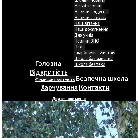
Міські новини
Новини звідусіль
Новини з класів
Наші вітання
Наші досягнення
Для учнів
Новини ЗНО
Події
Скарбничка вчителя
Школа батьківства
Головна
Школа безпеки
Відкритість
Безпечна школа
Фінансова звітність
Харчування
Контакти
Додаткове меню