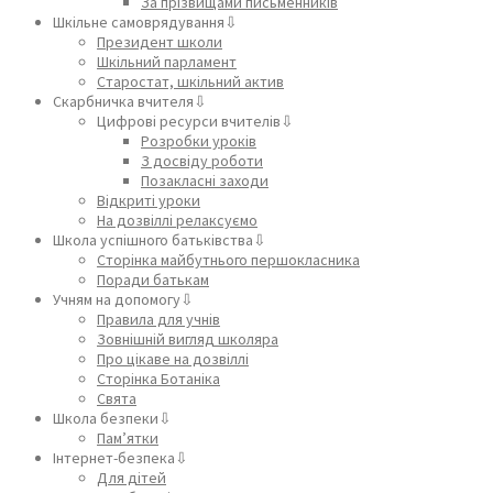
За прізвищами письменників
Шкільне самоврядування⇩
Президент школи
Шкільний парламент
Старостат, шкільний актив
Скарбничка вчителя⇩
Цифрові ресурси вчителів⇩
Розробки уроків
З досвіду роботи
Позакласні заходи
Відкриті уроки
На дозвіллі релаксуємо
Школа успішного батьківства⇩
Сторінка майбутнього першокласника
Поради батькам
Учням на допомогу⇩
Правила для учнів
Зовнішній вигляд школяра
Про цікаве на дозвіллі
Сторінка Ботаніка
Свята
Школа безпеки⇩
Пам’ятки
Інтернет-безпека⇩
Для дітей