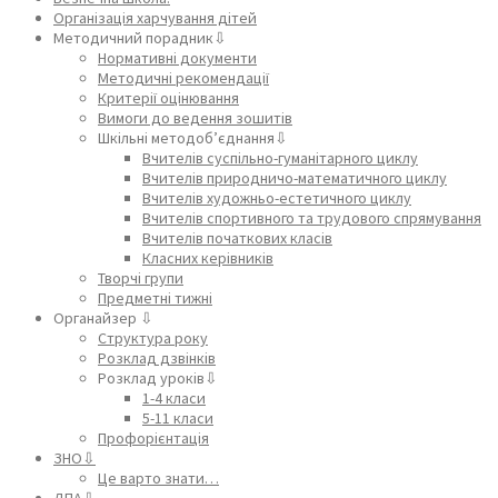
Організація харчування дітей
Методичний порадник⇩
Нормативні документи
Методичні рекомендації
Критерії оцінювання
Вимоги до ведення зошитів
Шкільні методоб’єднання⇩
Вчителів суспільно-гуманітарного циклу
Вчителів природничо-математичного циклу
Вчителів художньо-естетичного циклу
Вчителів спортивного та трудового спрямування
Вчителів початкових класів
Класних керівників
Творчі групи
Предметні тижні
Органайзер ⇩
Структура року
Розклад дзвінків
Розклад уроків⇩
1-4 класи
5-11 класи
Профорієнтація
ЗНО⇩
Це варто знати…
ДПА⇩