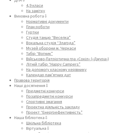
4,9 класи
На замітку
Виховна робота⇩
Нормативні документи
План роботи
Гуртки
Студія танцю “Веселка”
Вокальна студія “Злагода”
Музей оборони м. Черкаси
Табір “Вогник”
Військово-Патріотична гра «Сокіл» («Джура»)
Літній табір “Happy Campers”
На допомогу класному керівнику
Календар пам’ятних дат
Правова територія
Наші досягнення⇩
Предметні конкурси
Позапредметні конкурси
Спортивні змагання
Проектна діяльність закладу
Проект “Енергоефективність”
Наша бібліотека⇩
Шкільна бібліотека
Віртуальна⇩