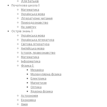
Для батьків
Початкова школа⇩
Математика
Українська мова
Літературне читання
Природознавство
На замітку
Острів знань⇩
Українська мова
Українська література
Світова література
Англійська мова
Історія, правознавство
Математика
Інформатика
Фізика⇩
Механіка
Молекулярна фізика
Електрика
Магнетизм
Оптика
Ядерна фізика
Астрономія
Економіка
Хімія