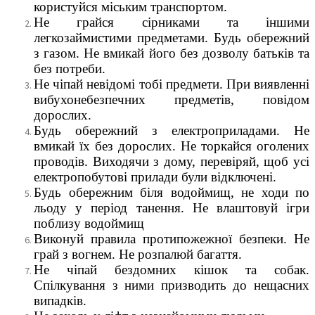
користуйся міським транспортом.
Не грайся сірниками та іншими
легкозаймистими предметами. Будь обережний
з газом. Не вмикай його без дозволу батьків та
без потреби.
Не чіпай невідомі тобі предмети. При виявленні
вибухонебезпечних предметів, повідом
дорослих.
Будь обережний з електроприладами. Не
вмикай їх без дорослих. Не торкайся оголених
проводів. Виходячи з дому, перевіряй, щоб усі
електропобутові прилади були відключені.
Будь обережним біля водоймищ, не ходи по
льоду у період танення. Не влаштовуй ігри
поблизу водоймищ
Виконуй правила протипожежної безпеки. Не
грай з вогнем. Не розпалюй багаття.
Не чіпай бездомних кішок та собак.
Спілкування з ними призводить до нещасних
випадків.