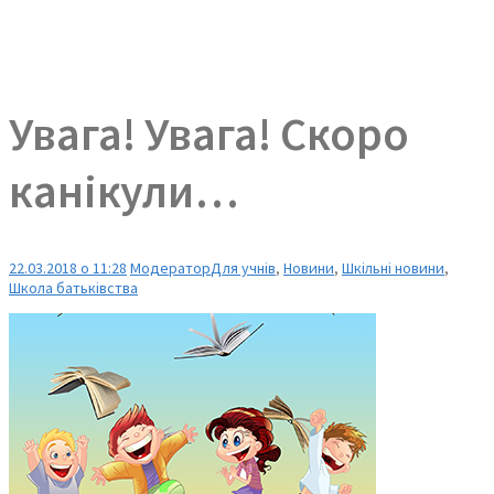
Увага! Увага! Скоро
канікули…
22.03.2018 о 11:28
Модератор
Для учнів
,
Новини
,
Шкільні новини
,
Школа батьківства