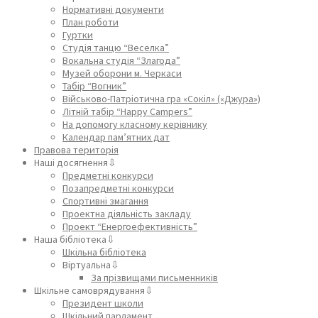
Нормативні документи
План роботи
Гуртки
Студія танцю “Веселка”
Вокальна студія “Злагода”
Музей оборони м. Черкаси
Табір “Вогник”
Військово-Патріотична гра «Сокіл» («Джура»)
Літній табір “Happy Campers”
На допомогу класному керівнику
Календар пам’ятних дат
Правова територія
Наші досягнення⇩
Предметні конкурси
Позапредметні конкурси
Спортивні змагання
Проектна діяльність закладу
Проект “Енергоефективність”
Наша бібліотека⇩
Шкільна бібліотека
Віртуальна⇩
За прізвищами письменників
Шкільне самоврядування⇩
Президент школи
Шкільний парламент