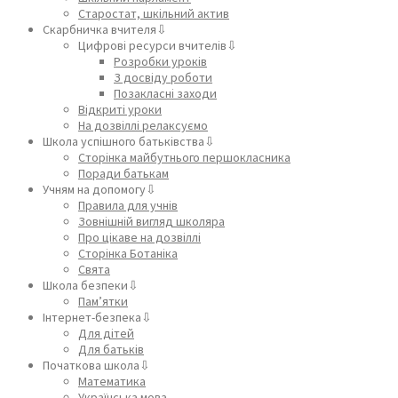
Старостат, шкільний актив
Скарбничка вчителя⇩
Цифрові ресурси вчителів⇩
Розробки уроків
З досвіду роботи
Позакласні заходи
Відкриті уроки
На дозвіллі релаксуємо
Школа успішного батьківства⇩
Сторінка майбутнього першокласника
Поради батькам
Учням на допомогу⇩
Правила для учнів
Зовнішній вигляд школяра
Про цікаве на дозвіллі
Сторінка Ботаніка
Свята
Школа безпеки⇩
Пам’ятки
Інтернет-безпека⇩
Для дітей
Для батьків
Початкова школа⇩
Математика
Українська мова