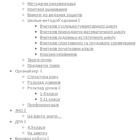
Методичні рекомендації
Критерії оцінювання
Вимоги до ведення зошитів
Шкільні методоб’єднання⇩
Вчителів суспільно-гуманітарного циклу
Вчителів природничо-математичного циклу
Вчителів художньо-естетичного циклу
Вчителів спортивного та трудового спрямування
Вчителів початкових класів
Класних керівників
Творчі групи
Предметні тижні
Органайзер ⇩
Структура року
Розклад дзвінків
Розклад уроків⇩
1-4 класи
5-11 класи
Профорієнтація
ЗНО⇩
Це варто знати…
ДПА⇩
4,9 класи
На замітку
Виховна робота⇩