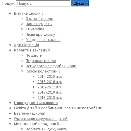
Пошук:
Візитка школи⇩
З історії школи
Наша гордість
Символіка
Пісня про школу
Мандрівка школою
Адміністрація
Колектив закладу⇩
Педагоги
Персонал школи
Психологічна служба школи
Класні колективи⇩
2014-2015 н.р.
2015-2016 н.р.
2016-2017 н.р.
2017-2018 н.р.
2018-2019 н.р.
Нова українська школа
Освіта дітей з особливими освітніми потребами
Безпечна школа!
Організація харчування дітей
Методичний порадник⇩
Нормативні документи