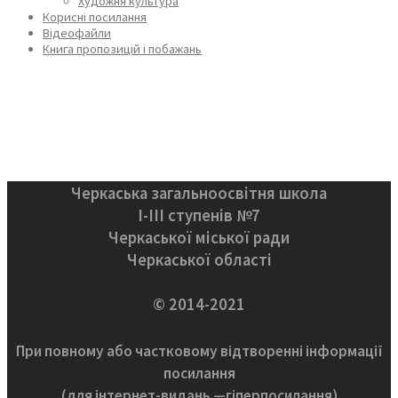
Художня культура
Корисні посилання
Відеофайли
Книга пропозицій і побажань
Черкаська загальноосвітня школа
І-ІІІ ступенів №7
Черкаської міської ради
Черкаської області
© 2014-2021
При повному або частковому відтворенні інформації
посилання
(для інтернет-видань —гіперпосилання)