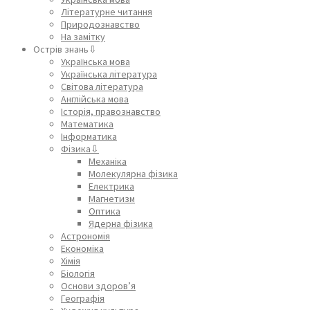
Літературне читання
Природознавство
На замітку
Острів знань⇩
Українська мова
Українська література
Світова література
Англійська мова
Історія, правознавство
Математика
Інформатика
Фізика⇩
Механіка
Молекулярна фізика
Електрика
Магнетизм
Оптика
Ядерна фізика
Астрономія
Економіка
Хімія
Біологія
Основи здоров’я
Географія