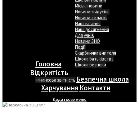
Міські новини
Новини звідусіль
Новини з класів
Наші вітання
Наші досягнення
Для учнів
Новини ЗНО
Події
Скарбничка вчителя
Школа батьківства
Головна
Школа безпеки
Відкритість
Безпечна школа
Фінансова звітність
Харчування
Контакти
Додаткове меню