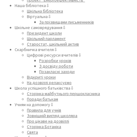
Наша бібліотека⇩
Шкільна бібліотека
Віртуальна⇩
За прізвищами письменників
Шкільне самоврядування⇩
Президент школи
Шкільний парламент
Старостат, шкільний актив
Скарбничка вчителя⇩
Цифрові ресурси вчителів⇩
Розробки уроків
З досвіду роботи
Позакласні заходи
Відкриті уроки
На дозвіллі релаксуємо
Школа успішного батьківства⇩
Сторінка майбутнього першокласника
Поради батькам
Учням на допомогу⇩
Правила для учнів
Зовнішній вигляд школяра
Про цікаве на дозвіллі
Сторінка Ботаніка
Свята