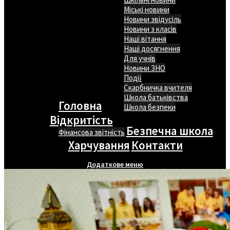
Міські новини
Новини звідусіль
Новини з класів
Наші вітання
Наші досягнення
Для учнів
Новини ЗНО
Події
Скарбничка вчителя
Школа батьківства
Головна
Школа безпеки
Відкритість
Безпечна школа
Фінансова звітність
Харчування
Контакти
Додаткове меню