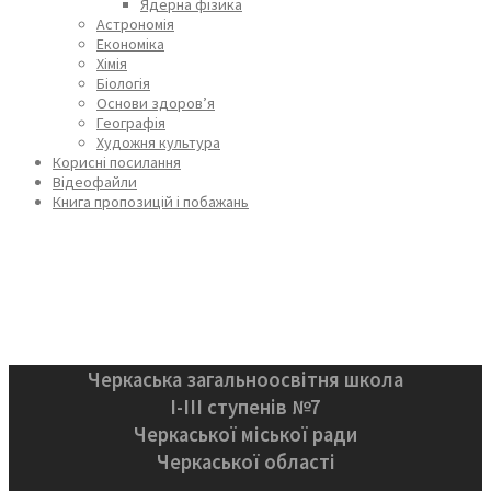
Ядерна фізика
Астрономія
Економіка
Хімія
Біологія
Основи здоров’я
Географія
Художня культура
Корисні посилання
Відеофайли
Книга пропозицій і побажань
Черкаська загальноосвітня школа
І-ІІІ ступенів №7
Черкаської міської ради
Черкаської області