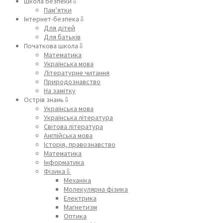
Школа безпеки⇩
Пам’ятки
Інтернет-безпека⇩
Для дітей
Для батьків
Початкова школа⇩
Математика
Українська мова
Літературне читання
Природознавство
На замітку
Острів знань⇩
Українська мова
Українська література
Світова література
Англійська мова
Історія, правознавство
Математика
Інформатика
Фізика⇩
Механіка
Молекулярна фізика
Електрика
Магнетизм
Оптика