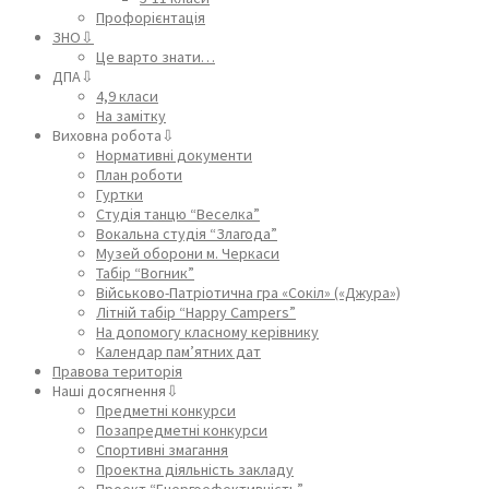
Профорієнтація
ЗНО⇩
Це варто знати…
ДПА⇩
4,9 класи
На замітку
Виховна робота⇩
Нормативні документи
План роботи
Гуртки
Студія танцю “Веселка”
Вокальна студія “Злагода”
Музей оборони м. Черкаси
Табір “Вогник”
Військово-Патріотична гра «Сокіл» («Джура»)
Літній табір “Happy Campers”
На допомогу класному керівнику
Календар пам’ятних дат
Правова територія
Наші досягнення⇩
Предметні конкурси
Позапредметні конкурси
Спортивні змагання
Проектна діяльність закладу
Проект “Енергоефективність”