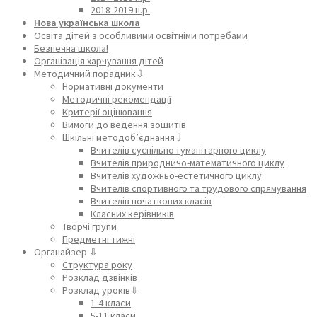
2018-2019 н.р.
Нова українська школа
Освіта дітей з особливими освітніми потребами
Безпечна школа!
Організація харчування дітей
Методичний порадник⇩
Нормативні документи
Методичні рекомендації
Критерії оцінювання
Вимоги до ведення зошитів
Шкільні методоб’єднання⇩
Вчителів суспільно-гуманітарного циклу
Вчителів природничо-математичного циклу
Вчителів художньо-естетичного циклу
Вчителів спортивного та трудового спрямування
Вчителів початкових класів
Класних керівників
Творчі групи
Предметні тижні
Органайзер ⇩
Структура року
Розклад дзвінків
Розклад уроків⇩
1-4 класи
5-11 класи