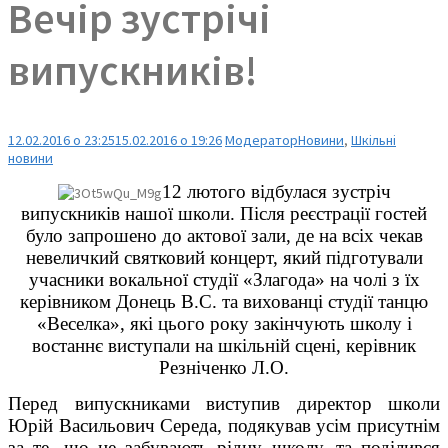
Вечір зустрічі
випускників!
12.02.2016 о 23:25
15.02.2016 о 19:26
Модератор
Новини
,
Шкільні
новини
12 лютого відбулася зустріч
випускників нашої школи. Після реєстрації гостей
було запрошено до актової зали, де на всіх чекав
невеличкий святковий концерт, який підготували
учасники вокальної студії «Злагода» на чолі з їх
керівником Донець В.С. та вихованці студії танцю
«Веселка», які цього року закінчують школу і
востаннє виступали на шкільній сцені, керівник
Резніченко Л.О.
Перед випускниками виступив директор школи
Юрій Васильович Середа, подякував усім присутнім
за те, що не забувають рідну школу, та поділився