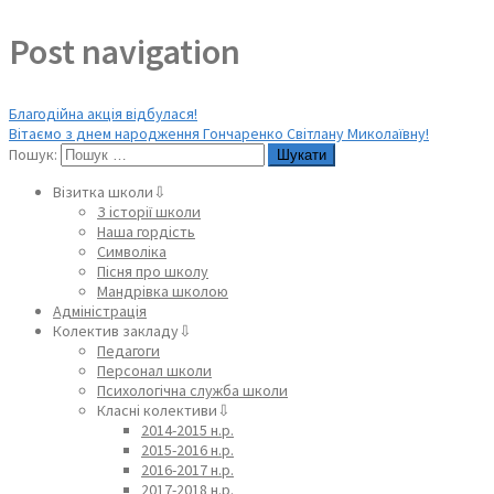
Post navigation
Благодійна акція відбулася!
Вітаємо з днем народження Гончаренко Світлану Миколаївну!
Пошук:
Візитка школи⇩
З історії школи
Наша гордість
Символіка
Пісня про школу
Мандрівка школою
Адміністрація
Колектив закладу⇩
Педагоги
Персонал школи
Психологічна служба школи
Класні колективи⇩
2014-2015 н.р.
2015-2016 н.р.
2016-2017 н.р.
2017-2018 н.р.