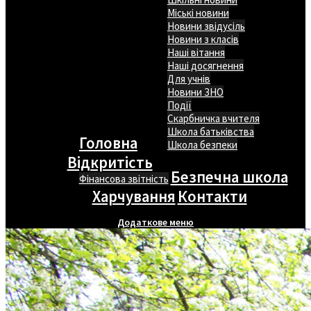
Міські новини
Новини звідусіль
Новини з класів
Наші вітання
Наші досягнення
Для учнів
Новини ЗНО
Події
Скарбничка вчителя
Школа батьківства
Головна
Школа безпеки
Відкритість
Безпечна школа
Фінансова звітність
Харчування
Контакти
Додаткове меню