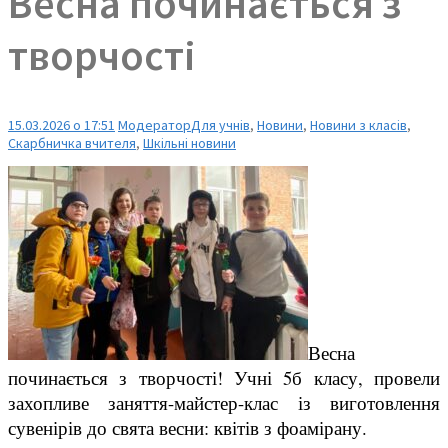
Весна починається з
творчості
15.03.2026 о 17:51
Модератор
Для учнів
,
Новини
,
Новини з класів
,
Скарбничка вчителя
,
Шкільні новини
Весна
починається з творчості! Учні 5б класу, провели
захопливе заняття-майстер-клас із виготовлення
сувенірів до свята весни: квітів з фоамірану.