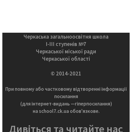
Черкаська загальноосвітня школа
І-ІІІ ступенів №7
Черкаської міської ради
Черкаської області
© 2014-2021
При повному або частковому відтворенні інформації
посилання
(для інтернет-видань —гіперпосилання)
на school7.ck.ua обов'язкове.
Дивіться та читайте нас