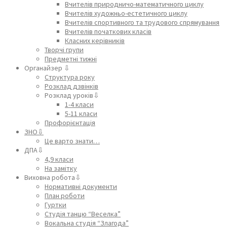
Вчителів природничо-математичного циклу
Вчителів художньо-естетичного циклу
Вчителів спортивного та трудового спрямування
Вчителів початкових класів
Класних керівників
Творчі групи
Предметні тижні
Органайзер ⇩
Структура року
Розклад дзвінків
Розклад уроків⇩
1-4 класи
5-11 класи
Профорієнтація
ЗНО⇩
Це варто знати…
ДПА⇩
4,9 класи
На замітку
Виховна робота⇩
Нормативні документи
План роботи
Гуртки
Студія танцю “Веселка”
Вокальна студія “Злагода”