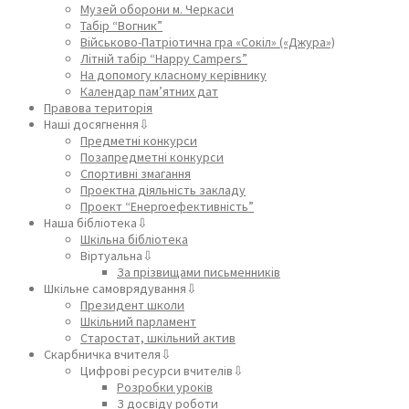
Музей оборони м. Черкаси
Табір “Вогник”
Військово-Патріотична гра «Сокіл» («Джура»)
Літній табір “Happy Campers”
На допомогу класному керівнику
Календар пам’ятних дат
Правова територія
Наші досягнення⇩
Предметні конкурси
Позапредметні конкурси
Спортивні змагання
Проектна діяльність закладу
Проект “Енергоефективність”
Наша бібліотека⇩
Шкільна бібліотека
Віртуальна⇩
За прізвищами письменників
Шкільне самоврядування⇩
Президент школи
Шкільний парламент
Старостат, шкільний актив
Скарбничка вчителя⇩
Цифрові ресурси вчителів⇩
Розробки уроків
З досвіду роботи