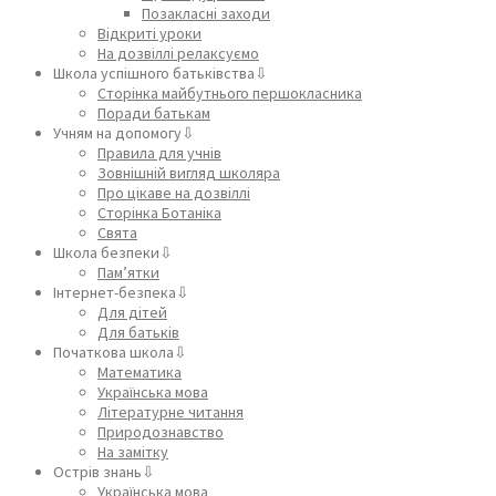
Позакласні заходи
Відкриті уроки
На дозвіллі релаксуємо
Школа успішного батьківства⇩
Сторінка майбутнього першокласника
Поради батькам
Учням на допомогу⇩
Правила для учнів
Зовнішній вигляд школяра
Про цікаве на дозвіллі
Сторінка Ботаніка
Свята
Школа безпеки⇩
Пам’ятки
Інтернет-безпека⇩
Для дітей
Для батьків
Початкова школа⇩
Математика
Українська мова
Літературне читання
Природознавство
На замітку
Острів знань⇩
Українська мова