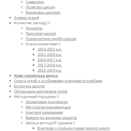
Символіка
Пісня про школу
Мандрівка школою
Адміністрація
Колектив закладу⇩
Педагоги
Персонал школи
Психологічна служба школи
Класні колективи⇩
2014-2015 н.р.
2015-2016 н.р.
2016-2017 н.р.
2017-2018 н.р.
2018-2019 н.р.
Нова українська школа
Освіта дітей з особливими освітніми потребами
Безпечна школа!
Організація харчування дітей
Методичний порадник⇩
Нормативні документи
Методичні рекомендації
Критерії оцінювання
Вимоги до ведення зошитів
Шкільні методоб’єднання⇩
Вчителів суспільно-гуманітарного циклу