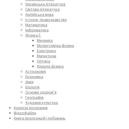
Українська література
Світова література
Англійська мова
Історія, правознавство
Математика
Інформатика
Фізика⇩
Механіка
Молекулярна фізика
Електрика
Магнетизм
Оптика
Ядерна фізика
Астрономія
Економіка
Хімія
Біологія
Основи здоров’я
Географія
Художня культура
Корисні посилання
Відеофайли
Книга пропозицій і побажань