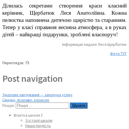
Ділилась секретами створення краси класний
керівник, Щербатюк Леся Анатоліївна. Кожна
пелюстка наповнена дитячою щирістю та старанням.
Тепер у класі справжня весняна атмосфера, а в руках
дітей – найкращі подарунки, зроблені власноруч!
Інформацію надала Леся Щербатюк
Фото ТУТ
Переглядів:
73
Post navigation
Здорове харчування — запорука успіху
Смачно, яскраво, корисно
Пошук:
Візитка школи⇩
З історії школи
Наша гордість