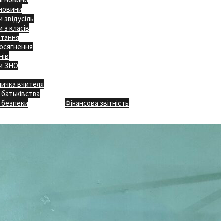
 новини
 звідусіль
 з класів
ітання
осягнення
нів
и ЗНО
ничка вчителя
Відкритість
 батьківства
Безпечна школа
Х
 безпеки
Фінансова звітність
Додаткове меню