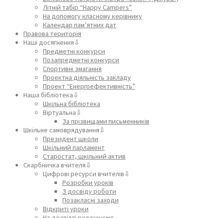
Літній табір “Happy Campers”
На допомогу класному керівнику
Календар пам’ятних дат
Правова територія
Наші досягнення⇩
Предметні конкурси
Позапредметні конкурси
Спортивні змагання
Проектна діяльність закладу
Проект “Енергоефективність”
Наша бібліотека⇩
Шкільна бібліотека
Віртуальна⇩
За прізвищами письменників
Шкільне самоврядування⇩
Президент школи
Шкільний парламент
Старостат, шкільний актив
Скарбничка вчителя⇩
Цифрові ресурси вчителів⇩
Розробки уроків
З досвіду роботи
Позакласні заходи
Відкриті уроки
На дозвіллі релаксуємо