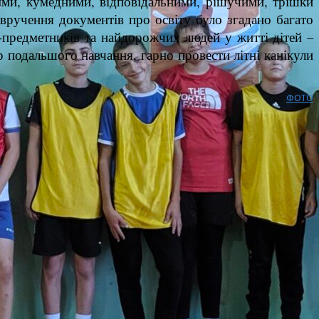
ими, кумедними, відповідальними, рішучими, трішки
вручення документів про освіту було згадано багато
в-предметників та найдорожчих людей у житті дітей –
р подальшого навчання, гарно провести літні канікули
ФОТО