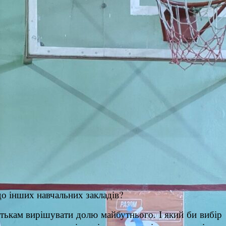
до інших навчальних закладів?
батькам вирішувати долю майбутнього. І який би вибір