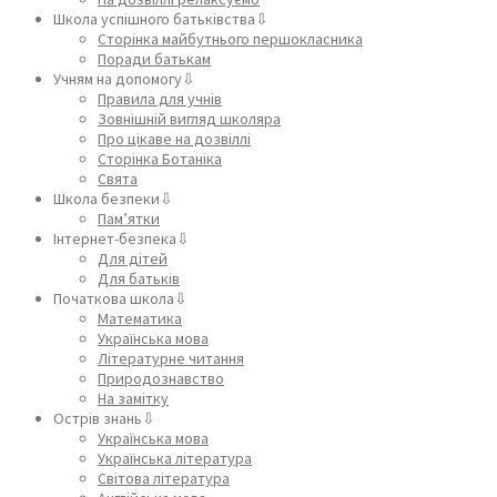
Школа успішного батьківства⇩
Сторінка майбутнього першокласника
Поради батькам
Учням на допомогу⇩
Правила для учнів
Зовнішній вигляд школяра
Про цікаве на дозвіллі
Сторінка Ботаніка
Свята
Школа безпеки⇩
Пам’ятки
Інтернет-безпека⇩
Для дітей
Для батьків
Початкова школа⇩
Математика
Українська мова
Літературне читання
Природознавство
На замітку
Острів знань⇩
Українська мова
Українська література
Світова література