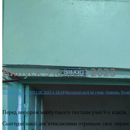
Випуск 9 класів 2023
09.06.2023 о 16:30
11.06.2023 о 16:34
Модератор
Для учнів
,
Новини
,
Події
Перед вибором майбутнього постали учні 9-х класів…
Сьогодні наші дев’ятикласники отримали своє перше с