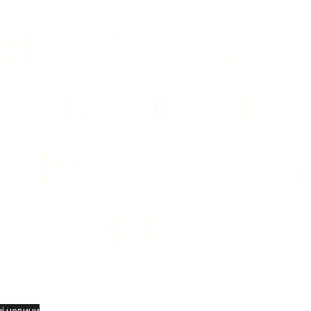
вини
і новини