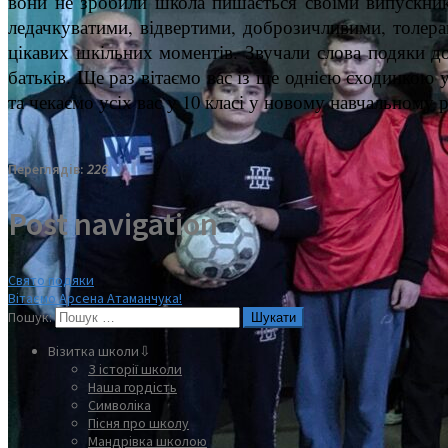
вони не зробили школа пишається своїми випускник
ледачкуватими, відвертими, доброзичливими, толера
цікавих шкільних моментів. Звучали слова подяки до
батьків. Ще раз вітаємо вас із ще однією сходинкою 
та чекаємо усіх вас у 10 класі у новому навчальному р
Переглядів:
226
Post navigation
Свято подяки
Вітаємо Арсена Атаманчука!
Пошук:
Візитка школи⇩
З історії школи
Наша гордість
Символіка
Пісня про школу
Мандрівка школою