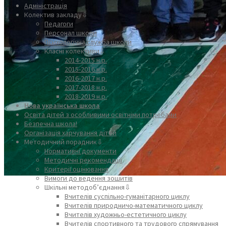
Адміністрація
Колектив закладу⇩
Педагоги
Персонал школи
Психологічна служба школи
Класні колективи⇩
2014-2015 н.р.
2015-2016 н.р.
2016-2017 н.р.
2017-2018 н.р.
2018-2019 н.р.
Нова українська школа
Освіта дітей з особливими освітніми потребами
Безпечна школа!
Організація харчування дітей
Методичний порадник⇩
Нормативні документи
Методичні рекомендації
Критерії оцінювання
Вимоги до ведення зошитів
Шкільні методоб’єднання⇩
Вчителів суспільно-гуманітарного циклу
Вчителів природничо-математичного циклу
Вчителів художньо-естетичного циклу
Вчителів спортивного та трудового спрямування