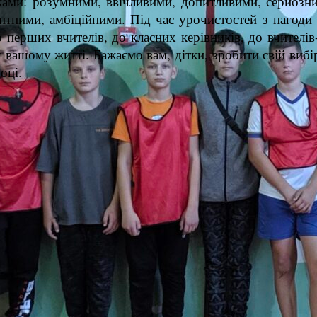
ами: розумними, ввічливими, допитливими, серйозн
нтними, амбіційними. Під час урочистостей з нагоди 
 перших вчителів, до класних керівників, до вчителі
у вашому житті. Бажаємо вам, дітки, зробити свій вибі
оці.