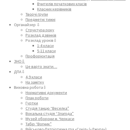
Вчителів початкових класів
Класних керівників
Творчі групи
Предметні тижні
Органайзер ⇩
Структура року
Розклад дзвінків
Розклад уроків⇩
1-4 класи
5-11 класи
Профорієнтація
ЗНО⇩
Це варто знати…
ДПА⇩
4,9 класи
На замітку
Виховна робота⇩
Нормативні документи
План роботи
Гуртки
Студія танцю “Веселка”
Вокальна студія “Злагода”
Музей оборони м. Черкаси
Табір “Вогник”
Військово-Патріотична гра «Сокіл» («Джура»)