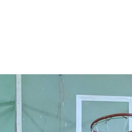
арчування
Контакти