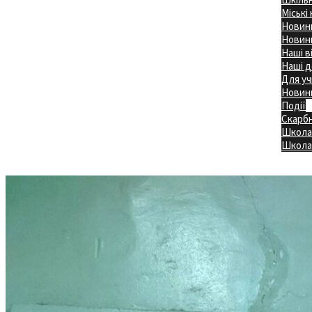
Міські
Новини
Новини
Наші в
Наші д
Для уч
Новин
Події
Скарб
Школа
Головна
Школа