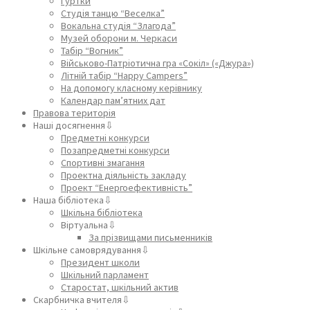
Гуртки
Студія танцю “Веселка”
Вокальна студія “Злагода”
Музей оборони м. Черкаси
Табір “Вогник”
Військово-Патріотична гра «Сокіл» («Джура»)
Літній табір “Happy Campers”
На допомогу класному керівнику
Календар пам’ятних дат
Правова територія
Наші досягнення⇩
Предметні конкурси
Позапредметні конкурси
Спортивні змагання
Проектна діяльність закладу
Проект “Енергоефективність”
Наша бібліотека⇩
Шкільна бібліотека
Віртуальна⇩
За прізвищами письменників
Шкільне самоврядування⇩
Президент школи
Шкільний парламент
Старостат, шкільний актив
Скарбничка вчителя⇩