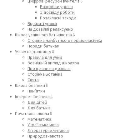
Цифрові ресурси вчителів⇩
Розробки уроків
З досвіду роботи
Позакласні заходи
Відкриті уроки
На дозвіллі релаксуємо
Школа успішного батьківства⇩
Сторінка майбутнього першокласника
Поради батькам
Учням на допомогу⇩
Правила для учнів
Зовнішній вигляд школяра
Про цікаве на дозвіллі
Сторінка Ботаніка
Свята
Школа безпеки⇩
Пам’ятки
Інтернет-безпека⇩
Для дітей
Для батьків
Початкова школа⇩
Математика
Українська мова
Літературне читання
Природознавство