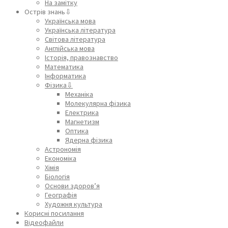
На замітку
Острів знань⇩
Українська мова
Українська література
Світова література
Англійська мова
Історія, правознавство
Математика
Інформатика
Фізика⇩
Механіка
Молекулярна фізика
Електрика
Магнетизм
Оптика
Ядерна фізика
Астрономія
Економіка
Хімія
Біологія
Основи здоров’я
Географія
Художня культура
Корисні посилання
Відеофайли