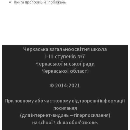
Книга пропозицій і побажань
Черкаська загальноосвітня школа
І-ІІІ ступенів №7
Черкаської міської ради
Черкаської області
© 2014-2021
При повному або частковому відтворенні інформації
посилання
(для інтернет-видань —гіперпосилання)
на school7.ck.ua обов'язкове.