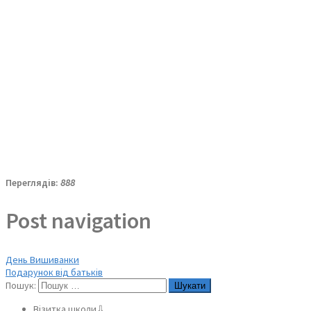
Переглядів:
888
Post navigation
День Вишиванки
Подарунок від батьків
Пошук:
Візитка школи⇩