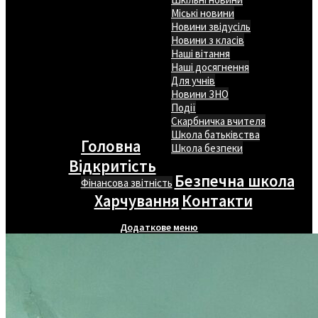
Міські новини
Новини звідусіль
Новини з класів
Наші вітання
Наші досягнення
Для учнів
Новини ЗНО
Події
Скарбничка вчителя
Школа батьківства
Головна
Школа безпеки
Відкритість
Безпечна школа
Фінансова звітність
Харчування
Контакти
Додаткове меню