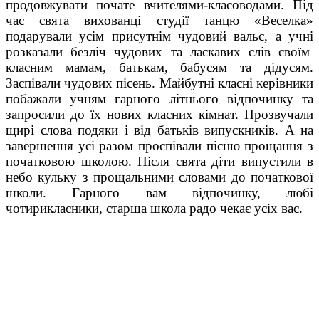
продовжувати почате вчителями-класоводами. Під
час свята вихованці студії танцю «Веселка»
подарували усім присутнім чудовий вальс, а учні
розказали безліч чудових та ласкавих слів своїм
класним мамам, батькам, бабусям та дідусям.
Заспівали чудових пісень. Майбутні класні керівники
побажали учням гарного літнього відпочинку та
запросили до їх нових класних кімнат. Прозвучали
щирі слова подяки і від батьків випускників. А на
завершення усі разом проспівали пісню прощання з
початковою школою. Після свята діти випустили в
небо кульку з прощальними словами до початкової
школи. Гарного вам відпочинку, любі
чотирикласники, старша школа радо чекає усіх вас.