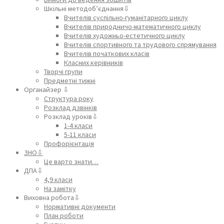
Шкільні методоб’єднання⇩
Вчителів суспільно-гуманітарного циклу
Вчителів природничо-математичного циклу
Вчителів художньо-естетичного циклу
Вчителів спортивного та трудового спрямування
Вчителів початкових класів
Класних керівників
Творчі групи
Предметні тижні
Органайзер ⇩
Структура року
Розклад дзвінків
Розклад уроків⇩
1-4 класи
5-11 класи
Профорієнтація
ЗНО⇩
Це варто знати…
ДПА⇩
4,9 класи
На замітку
Виховна робота⇩
Нормативні документи
План роботи