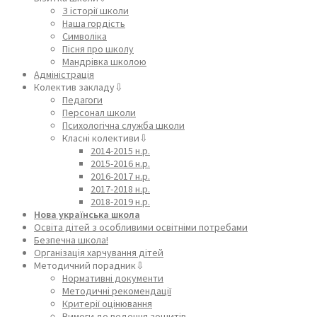
З історії школи
Наша гордість
Символіка
Пісня про школу
Мандрівка школою
Адміністрація
Колектив закладу⇩
Педагоги
Персонал школи
Психологічна служба школи
Класні колективи⇩
2014-2015 н.р.
2015-2016 н.р.
2016-2017 н.р.
2017-2018 н.р.
2018-2019 н.р.
Нова українська школа
Освіта дітей з особливими освітніми потребами
Безпечна школа!
Організація харчування дітей
Методичний порадник⇩
Нормативні документи
Методичні рекомендації
Критерії оцінювання
Вимоги до ведення зошитів