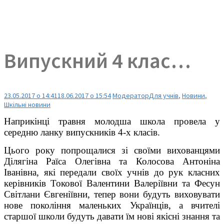
Випускний 4 клас…
23.05.2017 о 14:41
18.06.2017 о 15:54
Модератор
Для учнів
,
Новини
,
Шкільні новини
Наприкінці травня молодша школа провела у
середню ланку випускників 4-х класів.
Цього року попрощалися зі своїми вихованцями
Ділягіна Раїса Олегівна та Колосова Антоніна
Іванівна, які передали своїх учнів до рук класних
керівників Токової Валентини Валеріївни та Фесун
Світлани Євгеніївни, тепер вони будуть виховувати
нове покоління маленьких Українців, а вчителі
старшої школи будуть давати їм нові якісні знання та