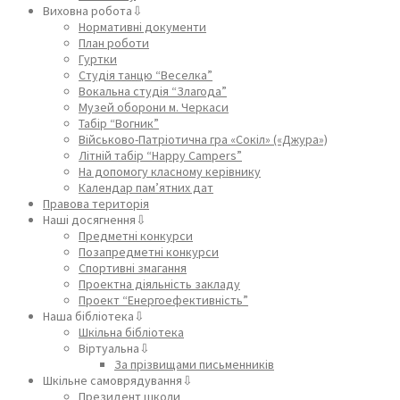
Виховна робота⇩
Нормативні документи
План роботи
Гуртки
Студія танцю “Веселка”
Вокальна студія “Злагода”
Музей оборони м. Черкаси
Табір “Вогник”
Військово-Патріотична гра «Сокіл» («Джура»)
Літній табір “Happy Campers”
На допомогу класному керівнику
Календар пам’ятних дат
Правова територія
Наші досягнення⇩
Предметні конкурси
Позапредметні конкурси
Спортивні змагання
Проектна діяльність закладу
Проект “Енергоефективність”
Наша бібліотека⇩
Шкільна бібліотека
Віртуальна⇩
За прізвищами письменників
Шкільне самоврядування⇩
Президент школи