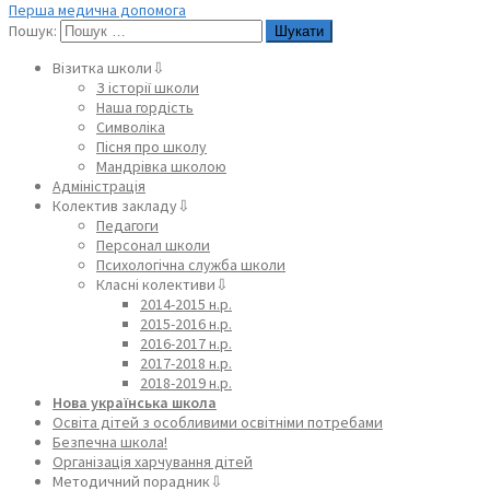
Перша медична допомога
Пошук:
Візитка школи⇩
З історії школи
Наша гордість
Символіка
Пісня про школу
Мандрівка школою
Адміністрація
Колектив закладу⇩
Педагоги
Персонал школи
Психологічна служба школи
Класні колективи⇩
2014-2015 н.р.
2015-2016 н.р.
2016-2017 н.р.
2017-2018 н.р.
2018-2019 н.р.
Нова українська школа
Освіта дітей з особливими освітніми потребами
Безпечна школа!
Організація харчування дітей
Методичний порадник⇩