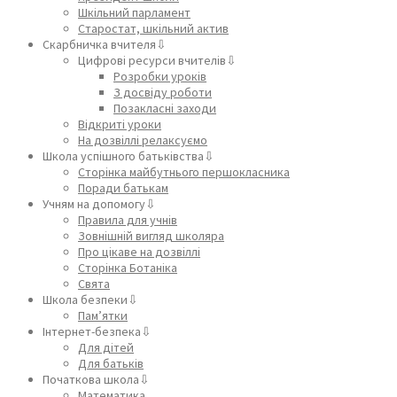
Шкільний парламент
Старостат, шкільний актив
Скарбничка вчителя⇩
Цифрові ресурси вчителів⇩
Розробки уроків
З досвіду роботи
Позакласні заходи
Відкриті уроки
На дозвіллі релаксуємо
Школа успішного батьківства⇩
Сторінка майбутнього першокласника
Поради батькам
Учням на допомогу⇩
Правила для учнів
Зовнішній вигляд школяра
Про цікаве на дозвіллі
Сторінка Ботаніка
Свята
Школа безпеки⇩
Пам’ятки
Інтернет-безпека⇩
Для дітей
Для батьків
Початкова школа⇩
Математика