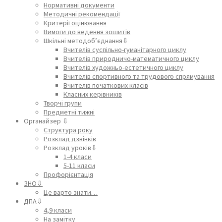
Нормативні документи
Методичні рекомендації
Критерії оцінювання
Вимоги до ведення зошитів
Шкільні методоб’єднання⇩
Вчителів суспільно-гуманітарного циклу
Вчителів природничо-математичного циклу
Вчителів художньо-естетичного циклу
Вчителів спортивного та трудового спрямування
Вчителів початкових класів
Класних керівників
Творчі групи
Предметні тижні
Органайзер ⇩
Структура року
Розклад дзвінків
Розклад уроків⇩
1-4 класи
5-11 класи
Профорієнтація
ЗНО⇩
Це варто знати…
ДПА⇩
4,9 класи
На замітку