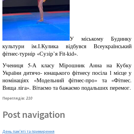
У міському Будинку
культури ім.І.Кулика відбувся Всеукраїнський
фітнес-
турнір «Сузір’я Fit-kid».
Учениця 5-А класу Мірошник Анна на Кубку
України
дитячо- юнацького фітнесу посіла 1 місце у
номінаціях «Модельний фітнес-
про» та «Фітнес.
Вища ліга». Вітаємо та бажаємо подальших перемог.
Переглядів:
210
Post navigation
День пам’яті та примирення