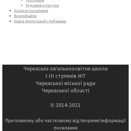
Художня культура
Корисні посилання
Відеофайли
Книга пропозицій і побажань
Черкаська загальноосвітня школа
І-ІІІ ступенів №7
Черкаської міської ради
Черкаської області
© 2014-2021
При повному або частковому відтворенні інформації
посилання