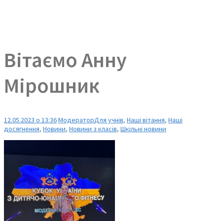
Вітаємо Анну
Мірошник
12.05.2023 о 13:36
Модератор
Для учнів
,
Наші вітання
,
Наші
досягнення
,
Новини
,
Новини з класів
,
Шкільні новини