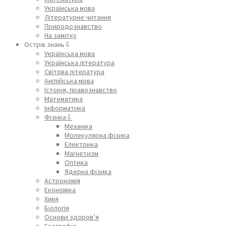
Українська мова
Літературне читання
Природознавство
На замітку
Острів знань⇩
Українська мова
Українська література
Світова література
Англійська мова
Історія, правознавство
Математика
Інформатика
Фізика⇩
Механіка
Молекулярна фізика
Електрика
Магнетизм
Оптика
Ядерна фізика
Астрономія
Економіка
Хімія
Біологія
Основи здоров’я
Географія