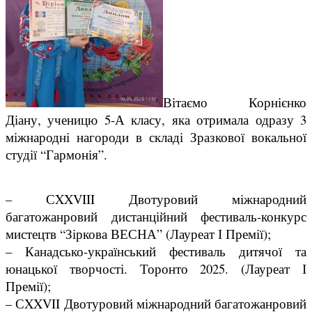
Вітаємо Корнієнко
Діану, ученицю 5-А класу, яка отримала одразу 3
міжнародні нагороди в складі Зразкової вокальної
студії “Гармонія”.
– СXXVIII Двотуровий міжнародний
багатожанровий дистанційний фестиваль-конкурс
мистецтв “Зіркова ВЕСНА” (Лауреат І Премії);
– Канадсько-український фестиваль дитячої та
юнацької творчості. Торонто 2025. (Лауреат І
Премії);
– СXXVII Двотуровий міжнародний багатожанровий