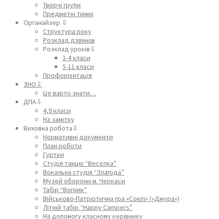
Творчі групи
Предметні тижні
Органайзер ⇩
Структура року
Розклад дзвінків
Розклад уроків⇩
1-4 класи
5-11 класи
Профорієнтація
ЗНО⇩
Це варто знати…
ДПА⇩
4,9 класи
На замітку
Виховна робота⇩
Нормативні документи
План роботи
Гуртки
Студія танцю “Веселка”
Вокальна студія “Злагода”
Музей оборони м. Черкаси
Табір “Вогник”
Військово-Патріотична гра «Сокіл» («Джура»)
Літній табір “Happy Campers”
На допомогу класному керівнику