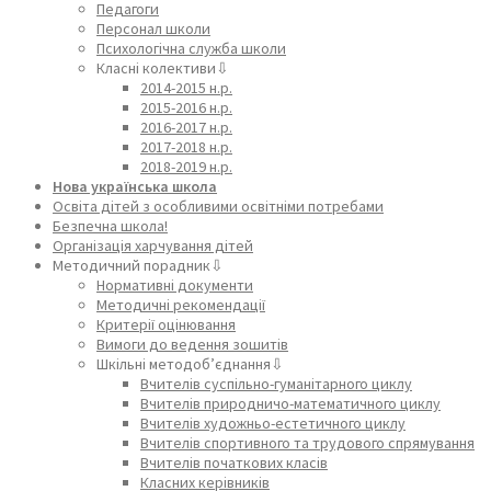
Педагоги
Персонал школи
Психологічна служба школи
Класні колективи⇩
2014-2015 н.р.
2015-2016 н.р.
2016-2017 н.р.
2017-2018 н.р.
2018-2019 н.р.
Нова українська школа
Освіта дітей з особливими освітніми потребами
Безпечна школа!
Організація харчування дітей
Методичний порадник⇩
Нормативні документи
Методичні рекомендації
Критерії оцінювання
Вимоги до ведення зошитів
Шкільні методоб’єднання⇩
Вчителів суспільно-гуманітарного циклу
Вчителів природничо-математичного циклу
Вчителів художньо-естетичного циклу
Вчителів спортивного та трудового спрямування
Вчителів початкових класів
Класних керівників