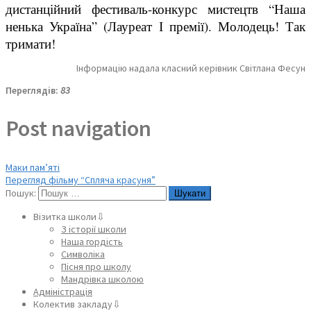
дистанційний фестиваль-конкурс мистецтв “Наша
ненька Україна” (Лауреат І премії). Молодець! Так
тримати!
Інформацію надала класний керівник Світлана Фесун
Переглядів:
83
Post navigation
Маки пам’яті
Перегляд фільму “Спляча красуня”
Пошук:
Візитка школи⇩
З історії школи
Наша гордість
Символіка
Пісня про школу
Мандрівка школою
Адміністрація
Колектив закладу⇩