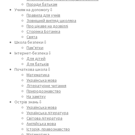
Поради батькам
Учням на допомогу⇩
Правила для учнів
Зовнішній вигляд школяра
Про цікаве на дозвіллі
Сторінка Ботаніка
Свята
Школа безпеки⇩
Пам’ятки
Інтернет-безпека⇩
Для дітей
Для батьків
Початкова школа⇩
Математика
Українська мова
Літературне читання
Природознавство
На замітку
Острів знань⇩
Українська мова
Українська література
Світова література
Англійська мова
Історія, правознавство
Математика