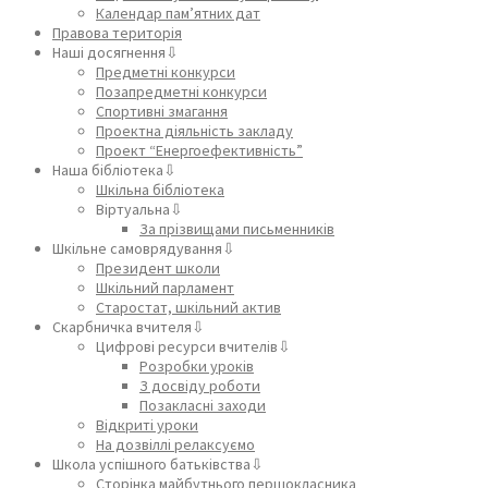
Календар пам’ятних дат
Правова територія
Наші досягнення⇩
Предметні конкурси
Позапредметні конкурси
Спортивні змагання
Проектна діяльність закладу
Проект “Енергоефективність”
Наша бібліотека⇩
Шкільна бібліотека
Віртуальна⇩
За прізвищами письменників
Шкільне самоврядування⇩
Президент школи
Шкільний парламент
Старостат, шкільний актив
Скарбничка вчителя⇩
Цифрові ресурси вчителів⇩
Розробки уроків
З досвіду роботи
Позакласні заходи
Відкриті уроки
На дозвіллі релаксуємо
Школа успішного батьківства⇩
Сторінка майбутнього першокласника