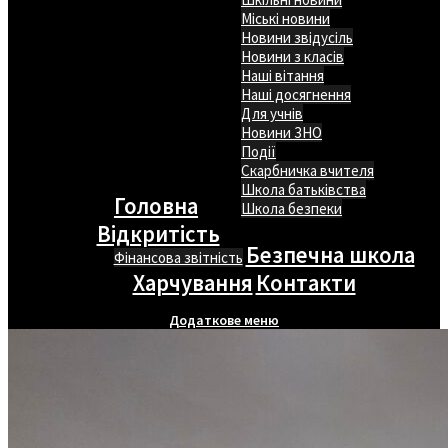
Міські новини
Новини звідусіль
Новини з класів
Наші вітання
Наші досягнення
Для учнів
Новини ЗНО
Події
Скарбничка вчителя
Школа батьківства
Головна
Школа безпеки
Відкритість
Безпечна школа
Фінансова звітність
Харчування
Контакти
Додаткове меню