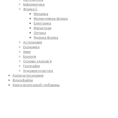
Інформатика
Фізика⇩
Механіка
Молекулярна фізика
Електрика
Магнетизм
Оптика
Ядерна фізика
Астрономія
Економіка
Хімія
Біологія
Основи здоров’я
Географія
Художня культура
Корисні посилання
Відеофайли
Книга пропозицій і побажань