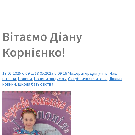
Вітаємо Діану
Корнієнко!
13.05.2025 о 09:25
13.05.2025 о 09:26
Модератор
Для учнів
,
Наші
вітання
,
Новини
,
Новини звідусіль
,
Скарбничка вчителя
,
Шкільні
новини
,
Школа батьківства